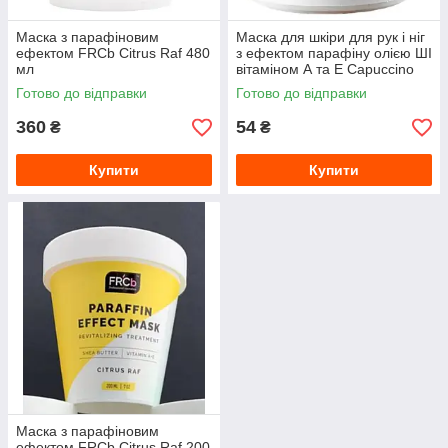
Маска з парафіновим
Маска для шкіри для рук і ніг
ефектом FRCb Citrus Raf 480
з ефектом парафіну олією ШІ
мл
вітаміном А та Е Capuccino
відновлюючий догляд 30 мл
Готово до відправки
Готово до відправки
360
54
₴
₴
Купити
Купити
Маска з парафіновим
ефектом FRCb Citrus Raf 200