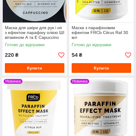
Маска для шкіри для рук і ніг
Маска з парафіновим
з ефектом парафіну олією ШІ
ефектом FRCb Citrus Raf 30
вітаміном А та Е Capuccino
мл
відновлюючий догляд 200 мл
Готово до відправки
Готово до відправки
220
54
₴
₴
Купити
Купити
Новинка
Новинка