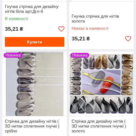
Гнучка стрічка для дизайну
нігтів біла арт.Дгл-б
Гнучка стрічка для нігтів
В наявності
золота
35,21
Немає в наявності
₴
35,21
₴
Купити
Новинка
Новинка
Стрічка для дизайну нігтів (
Стрічка для дизайну нігтів (
3D нитки сплетення гнучкі )
3D нитки сплетення гнучкі )
срібло
золото