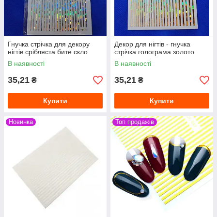
Гнучка стрічка для декору
Декор для нігтів - гнучка
нігтів срібляста бите скло
стрічка голограма золото
В наявності
В наявності
35,21
35,21
₴
₴
Купити
Купити
Новинка
Топ продажів