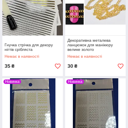
Декоративна металева
Гнучка стрічка для декору
ланцюжок для манікюру
нігтів срібляста
велике золото
Немає в наявності
Немає в наявності
35
30
₴
₴
Новинка
Новинка