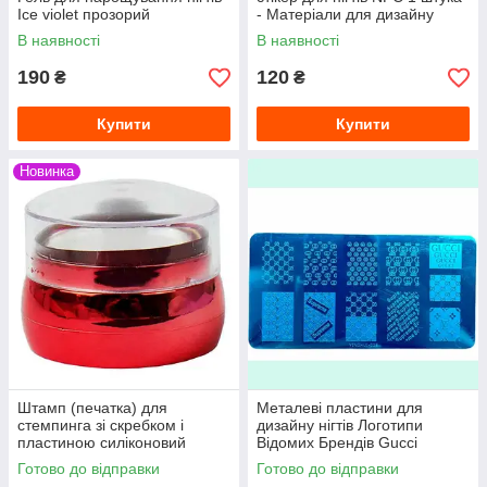
Ice violet прозорий
- Матеріали для дизайну
нігтів наклейки для нігтів
В наявності
В наявності
190
120
₴
₴
Купити
Купити
Новинка
Штамп (печатка) для
Металеві пластини для
стемпинга зі скребком і
дизайну нігтів Логотипи
пластиною силіконовий
Відомих Брендів Gucci
широкий. 3,5 см. х 4.2 см
Стемпинг пластини для нігтів
Готово до відправки
Готово до відправки
хром круглий. Кольори в