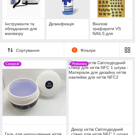
Інструменти та
Дезинфекція
Вінілові
обладнання для
трафарети VS
манікюру
NAILS для
дизайна нігтів для
аерографії і DEEP
DESIGN
Сортування
0
Фільтри
Скидка!
Новинка
Декор нігтів Світлодіодний
Гель для нарощування нігтів
стікер для нігтів NFC 1 штука