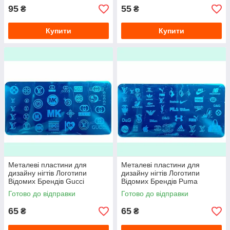
ассортименті.
95
55
₴
₴
Купити
Купити
Металеві пластини для
Металеві пластини для
дизайну нігтів Логотипи
дизайну нігтів Логотипи
Відомих Брендів Gucci
Відомих Брендів Puma
Стемпинг пластини для нігтів
Reebok Nike Стемпинг
Готово до відправки
Готово до відправки
пластини
65
65
₴
₴