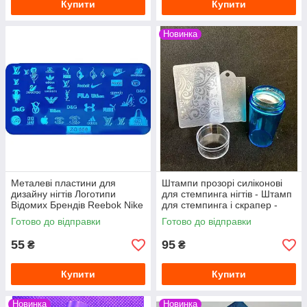
Купити
Купити
Новинка
Металеві пластини для
Штампи прозорі силіконові
дизайну нігтів Логотипи
для стемпинга нігтів - Штамп
Відомих Брендів Reebok Nike
для стемпинга і скрапер -
Adidas Стемпинг пластини
Стемпинг для нігтів
Готово до відправки
Готово до відправки
55
95
₴
₴
Купити
Купити
Новинка
Новинка