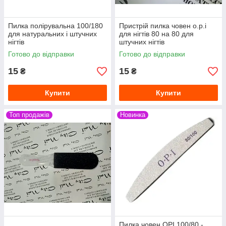
Пилка полірувальна 100/180
Пристрій пилка човен o.p.i
для натуральних і штучних
для нігтів 80 на 80 для
нігтів
штучних нігтів
Готово до відправки
Готово до відправки
15
15
₴
₴
Купити
Купити
Топ продажів
Новинка
Пилка човен OPI 100/80 -