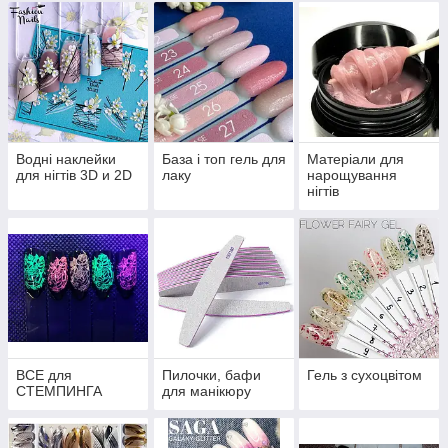
Водні наклейки
База і топ гель для
Матеріали для
для нігтів 3D и 2D
лаку
нарощування
нігтів
ВСЕ для
Пилочки, бафи
Гель з сухоцвітом
СТЕМПИНГА
для манікюру