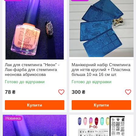
Лак для стемпинга "Неон" -
Манікюрний набір Стемпинга
Лак-фарба для стемпинга
для нігтів круглий + Пластина
неонова абрикосова
більша 10 на 16 см шт.
STAMPING NEON 8мл
Стемпинг вензелі Мереживо
Готово до відправки
Готово до відправки
78
300
₴
₴
Купити
Купити
Новинка