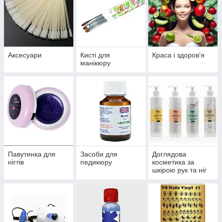
Аксесуари
Кисті для
Краса і здоров'я
манікюру
Павутинка для
Засоби для
Доглядова
нігтів
педикюру
косметика за
шкірою рук та ніг