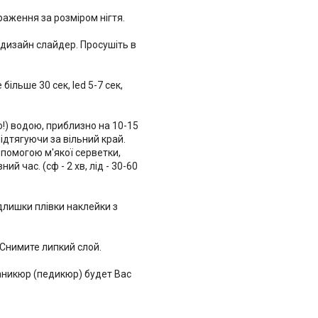
раження за розміром нігтя.
є дизайн слайдер. Просушіть в
більше 30 сек, led 5-7 сек,
!) водою, приблизно на 10-15
підтягуючи за вільний край.
помогою м'якої серветки,
й час. (сф - 2 хв, лід - 30-60
длишки плівки наклейки з
 Снимите липкий слой.
никюр (педикюр) будет Вас