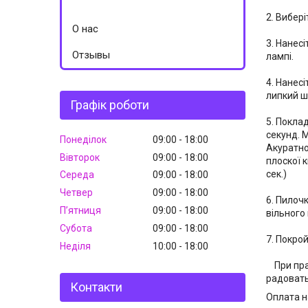
2. Вибер
О нас
3. Нанесі
Отзывы
лампі.
4. Нанесі
липкий ш
Графік роботи
5. Покла
секунд. М
Понеділок
09:00
18:00
Акуратно
Вівторок
09:00
18:00
плоскої к
сек.)
Середа
09:00
18:00
Четвер
09:00
18:00
6. Пилоч
Пʼятниця
09:00
18:00
вільного 
Субота
09:00
18:00
7. Покро
Неділя
10:00
18:00
При прав
радовать 
Контакти
Оплата н