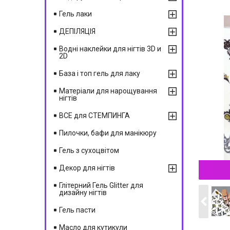
Гель лаки
ДЕПІЛЯЦІЯ
Водні наклейки для нігтів 3D и
2D
База і топ гель для лаку
Матеріали для нарощування
нігтів
ВСЕ для СТЕМПИНГА
Пилочки, бафи для манікюру
Гель з сухоцвітом
Декор для нігтів
Глітерний Гель Glitter для
дизайну нігтів
Гель пасти
Масло для кутикули