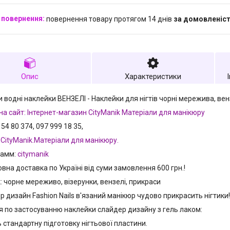
повернення товару протягом 14 днів
за домовленіс
Опис
Характеристики
 водні наклейки ВЕНЗЕЛІ - Наклейки для нігтів чорні мережива, венз
на сайт: Інтернет-магазин CityManik Матеріали для манікюру
 54 80 374, 097 999 18 35,
:
CityManik.Матеріали для манікюру.
рамм:
citymanik
вна доставка по Україні від суми замовлення 600 грн.!
 чорне мереживо, візерунки, вензелі, прикраси
 дизайн Fashion Nails в'язаний манікюр чудово прикрасить нігтики!
ія по застосуванню наклейки слайдер дизайну з гель лаком:
ь стандартну підготовку нігтьової пластини.