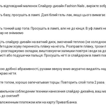
іть відповідний малюнок Слайдер-дизайн Fashion Nails , виріжте зоб
ть базу, просушіть в лампі. Далі білий гель-лак, якщо цього вимага
ть тонкий шар топа. Просушіть в лампі, але не до кінця. В уф лампі не 
ар не знімаємо
діть слайдер-дизайн на ватний диск, змочений теплою (не холодною
етодом зсуву перенесіть плівку на ніготь. Розправте плівку, трохи 
 розгладжуємо складки, виштовхуючи залишки повітря і води за до
исті або подушечки пальця. Просушіть нігті зі слайдером в лампі повни
кою дрібної абразивності, рухами зверху вниз акуратно видаліть на
краю нігтя.
йте топом, хорошо запечатывая торцы. Повторить слой топа 2 раза.
ильном соблюдении техники нанесения слайдер-дизайна, ваш ма
до снятия!!!
аложенным платежом или на карту ПриватБанка.