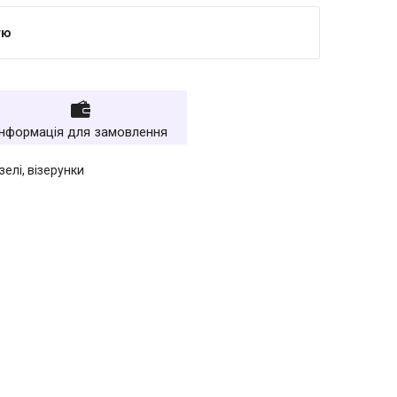
тю
Інформація для замовлення
елі, візерунки