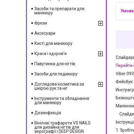
Засоби та препарати для
манікюру
Фрези
Аксесуари
Кисті для манікюру
Краса і здоров'я
Слайдери
Павутинка для нігтів
Перейти 
Viber 093
Засоби для педикюру
Фейсбук
Доглядова косметика за
шкірою рук та ніг
Инстраг
Безкошто
Інструменти та обладнання
для манікюру
Малюнок:
Дезинфекція
Слайдер
Інструкц
Вінілові трафарети VS NAILS
для дизайна нігтів для
1. Зробіт
аерографії і DEEP DESIGN