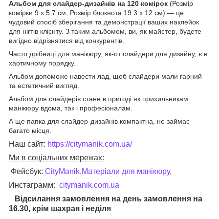
Альбом для слайдер-дизайнів на 120 комірок
(Розмір
комірки 9 х 5.7 см, Розмір блокнота 19.3 х 12 см) — це
чудовий спосіб зберігання та демонстрації ваших наклейок
для нігтів клієнту. З таким альбомом, ви, як майстер, будете
вигідно відрізнятися від конкурентів.
Часто дрібниці для манікюру, як-от слайдери для дизайну, є в
хаотичному порядку.
Альбом допоможе навести лад, щоб слайдери мали гарний
та естетичний вигляд.
Альбом для слайдерів стане в пригоді як прихильникам
манікюру вдома, так і професіоналам.
А ще папка для слайдер-дизайнів компактна, не займає
багато місця.
Наш сайт:
https://citymanik.com.ua/
Ми в соціальних мережах:
Фейсбук:
CityManik.Матеріали для манікюру
.
Инстаграмм:
citymanik.com.ua
Відсилання замовлення на день замовлення на
16.30, крім шахрая і неділя