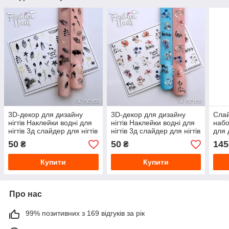
3D-декор для дизайну
3D-декор для дизайну
Слай
нігтів Наклейки водні для
нігтів Наклейки водні для
набо
нігтів 3д слайдер для нігтів
нігтів 3д слайдер для нігтів
для 
- Fashion Nails
- Fashion Nails
Nail
50
50
145
₴
₴
Купити
Купити
Про нас
99% позитивних з 169 відгуків за рік