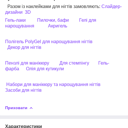
Разом із наклейками для нігтів замовляють:
Слайдер-
дизайни
3D
Гель-лаки
Пилочки, бафи
Гелі для
нарощування
Акригель
Полігель PolyGel для нарощування нігтів
Декор для нігтів
Пензлі для манікюру
Для стемпінгу
Гель-
фарба
Олія для кутикули
Набори для манікюру та нарощування нігтів
Засоби для нігтів
Приховати
Характеристики