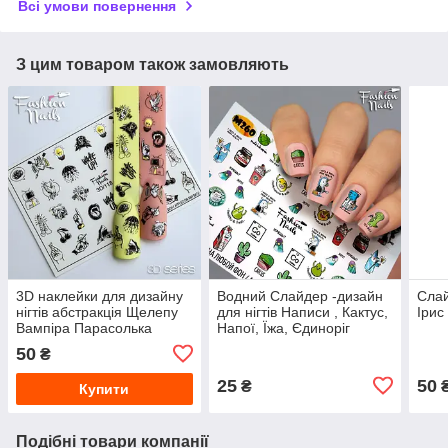
Всі умови повернення
З цим товаром також замовляють
3D наклейки для дизайну
Водний Слайдер -дизайн
Слай
нігтів абстракція Щелепу
для нігтів Написи , Кактус,
Ірис
Вампіра Парасолька
Напої, Їжа, Єдиноріг
Схрещені пальці Голуб
50
₴
Слайдер-дизайн
ХЕЛЛОУЇН
25
50
₴
Купити
Подібні товари компанії