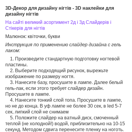
3D-Декор для дизайну нігтів - 3D наклейки для
дизайну нігтів
На сайті великий асортимент 2д і 3д Слайдерів і
Стікерів для нігтів
Малюнок: квіточки, букви
Инструкция по применению слайдер дизайна с гель
лаком:
1. Произведите стандартную подготовку ногтевой
пластины.
2. Выберите подходящий рисунок, вырежьте
изображение по размеру ногтя.
3. Нанесите базу, просушите в лампе. Далее белый
гель-лак, если этого требует слайдер дизайн.
Просушите в лампе.
4. Нанесите тонкий слой топа. Просушите в лампе,
но не до конца. В уф лампе не более 30 сек, в led 5-7
сек, липкий слой не снимаем
5. Положите слайдер на ватный диск, смоченный
теплой (не холодной!) водой, приблизительно на 10-15
секунд. Методом сдвига перенесите пленку на ноготь.