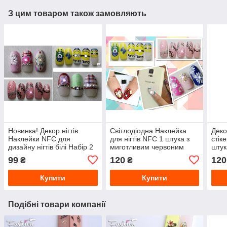
З цим товаром також замовляють
Новинка! Декор нігтів
Світлодіодна Наклейка
Деко
Наклейки NFC для
для нігтів NFC 1 штука з
стік
дизайну нігтів білі Набір 2
миготливим червоним
штук
штуки - Світлодіодні нігті
світлодіодним ліхтарем -
диза
99
120
120
₴
₴
декор для нігтів
для н
Купити
Купити
Подібні товари компанії