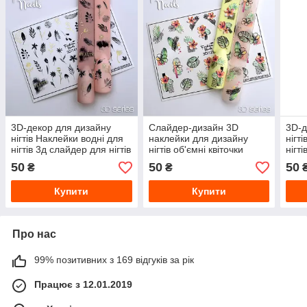
3D-декор для дизайну
Слайдер-дизайн 3D
3D-д
нігтів Наклейки водні для
наклейки для дизайну
нігт
нігтів 3д слайдер для нігтів
нігтів об'ємні квіточки
нігт
- Fashion Nails
Fashion Nails 3D/125
- Fa
50
50
50
₴
₴
Купити
Купити
Про нас
99% позитивних з 169 відгуків за рік
Працює з 12.01.2019