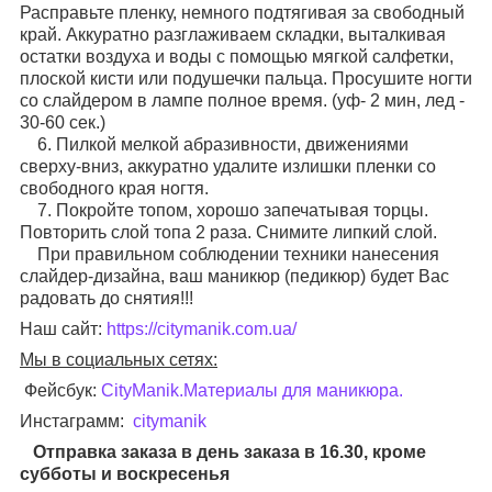
Расправьте пленку, немного подтягивая за свободный
край. Аккуратно разглаживаем складки, выталкивая
остатки воздуха и воды с помощью мягкой салфетки,
плоской кисти или подушечки пальца. Просушите ногти
со слайдером в лампе полное время. (уф- 2 мин, лед -
30-60 сек.)
6. Пилкой мелкой абразивности, движениями
сверху-вниз, аккуратно удалите излишки пленки со
свободного края ногтя.
7. Покройте топом, хорошо запечатывая торцы.
Повторить слой топа 2 раза. Снимите липкий слой.
При правильном соблюдении техники нанесения
слайдер-дизайна, ваш маникюр (педикюр) будет Вас
радовать до снятия!!!
Наш сайт:
https://citymanik.com.ua/
Мы в социальных сетях:
Фейсбук:
CityManik.Материалы для маникюра
.
Инстаграмм:
citymanik
Отправка заказа в день заказа в 16.30, кроме
субботы и воскресенья