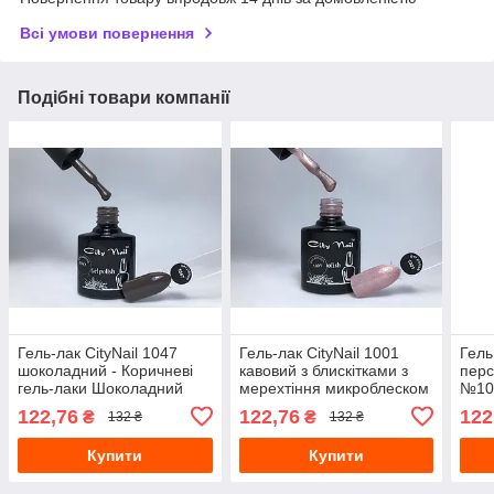
Всі умови повернення
Подібні товари компанії
Гель-лак CityNail 1047
Гель-лак CityNail 1001
Гель
шоколадний - Коричневі
кавовий з блискітками з
перс
гель-лаки Шоколадний
мерехтіння микроблеском
№105
колір гель-лаку - Гель лак
шиммером глітером 10
City 
122,76
122,76
122
₴
₴
132 ₴
132 ₴
преміум клас 10
Купити
Купити