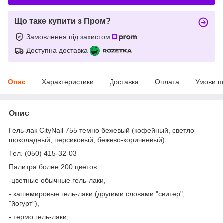
Що таке купити з Пром?
Замовлення під захистом
Доступна доставка
Опис
Характеристики
Доставка
Оплата
Умови п
Опис
Гель-лак CityNail 755 темно бежевый (кофейный, светло
шоколадный, персиковый, бежево-коричневый)
Тел. (050) 415-32-03
Палитра более 200 цветов:
-цветные обычные гель-лаки,
- кашемировые гель-лаки (другими словами "свитер",
"йогурт"),
- термо гель-лаки,