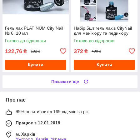
Гель лак PLATINUM City Nail
Набір 5шт гель лаків CityNail
№ 6, 10 мл
для манікюру та педикюру
Готово до відправки
Готово до відправки
122,76
372
₴
₴
132 ₴
400 ₴
Купити
Купити
Показати ще
Про нас
99% позитивних з 169 відгуків за рік
Працює з 12.01.2019
м. Харків
Ужгород, Харків, Україна