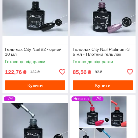
Гель-лак City Nail #2 чорний
Гель-лак City Nail Platinum-3
10 мл
6 мл - Плотний гель лак
Готово до відправки
Готово до відправки
122,76
85,56
₴
₴
132 ₴
92 ₴
Купити
Купити
–7%
Новинка
–7%