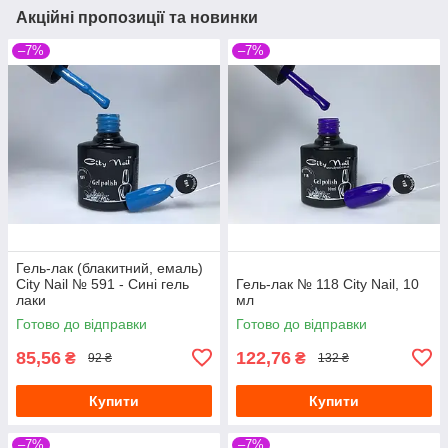
Акційні пропозиції та новинки
–7%
–7%
Гель-лак (блакитний, емаль)
City Nail № 591 - Сині гель
Гель-лак № 118 City Nail, 10
лаки
мл
Готово до відправки
Готово до відправки
85,56
122,76
₴
₴
92 ₴
132 ₴
Купити
Купити
–7%
–7%