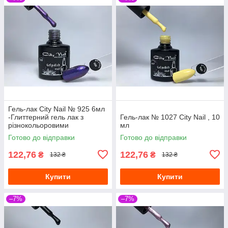
Гель-лак Сity Nail № 925 6мл
-Глиттерний гель лак з
Гель-лак № 1027 City Nail , 10
різнокольоровими
мл
блискітками для дизайну
Готово до відправки
Готово до відправки
нігтів
122,76
122,76
₴
₴
132 ₴
132 ₴
Купити
Купити
–7%
–7%