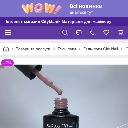
Інтернет-магазин CityManik Матеріали для манікюру
Товари та послуги
Гель лаки
Гель-лаки City Nail
C
–7%