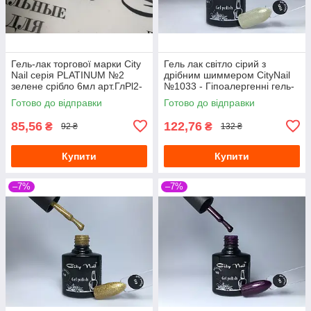
Гель-лак торгової марки City
Гель лак світло сірий з
Nail серія PLATINUM №2
дрібним шиммером CityNail
зелене срібло 6мл арт.ГлPl2-
№1033 - Гіпоалергенні гель-
6
лаки для нігтів
Готово до відправки
Готово до відправки
85,56
122,76
₴
₴
92 ₴
132 ₴
Купити
Купити
–7%
–7%