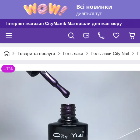
Інтернет-магазин CityManik Матеріали для манікюру
Товари та послуги
Гель лаки
Гель-лаки City Nail
Г
–7%