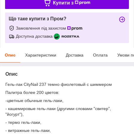
Купити з
Що таке купити з Пром?
Замовлення під захистом
Доступна доставка
Опис
Характеристики
Доставка
Оплата
Умови п
Опис
Гель-лак CityNail 237 темно фиолетовый с шиммером
Палитра более 200 цветов:
-цветные обычные гель-лаки,
- кашемировые гель-лаки (другими словами "свитер",
"йогурт"),
- термо гель-лаки,
- витражные гель-лаки,