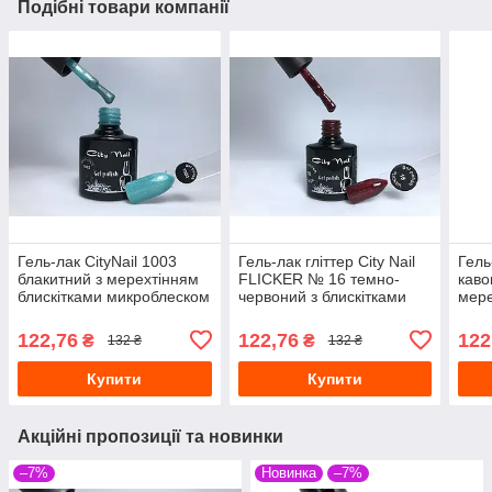
Подібні товари компанії
Гель-лак CityNail 1003
Гель-лак гліттер City Nail
Гель
блакитний з мерехтінням
FLICKER № 16 темно-
каво
блискітками микроблеском
червоний з блискітками
мере
шиммером глітером 10
шимм
122,76
122,76
122
₴
₴
132 ₴
132 ₴
Купити
Купити
Акційні пропозиції та новинки
–7%
Новинка
–7%