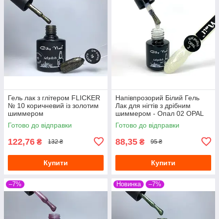
Гель лак з глітером FLICKER
Напівпрозорий Білий Гель
№ 10 коричневий із золотим
Лак для нігтів з дрібним
шиммером
шиммером - Опал 02 OPAL
City Nail 6мл
Готово до відправки
Готово до відправки
122,76
88,35
₴
₴
132 ₴
95 ₴
Купити
Купити
–7%
Новинка
–7%