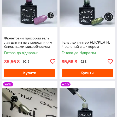
Фіолетовий прозорий гель
лак для нігтів з мерехтінням
Гель лак гліттер FLICKER №
блискітками микроблеском
4 зелений з шимером
шиммером глітером City Nail
Готово до відправки
Готово до відправки
1006
85,56
85,56
₴
₴
92 ₴
92 ₴
Купити
Купити
–7%
–7%