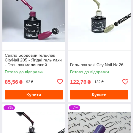
Світло Бордовий гель-лак
CityNail 205 - Ягідні гель лаки
- Гель лак малиновий
Гель-лак хакі City Nail № 26
рожевий
Готово до відправки
Готово до відправки
85,56
122,76
₴
₴
92 ₴
132 ₴
Купити
Купити
–7%
–7%