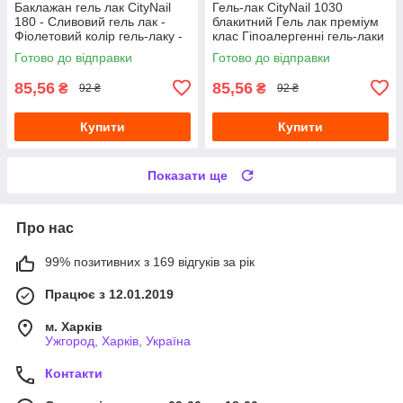
Баклажан гель лак CityNail
Гель-лак CityNail 1030
180 - Сливовий гель лак -
блакитний Гель лак преміум
Фіолетовий колір гель-лаку -
клас Гіпоалергенні гель-лаки
Темні кольори гель лаків
для нігтів Гель-лаки City Nail
Готово до відправки
Готово до відправки
85,56
85,56
₴
₴
92 ₴
92 ₴
Купити
Купити
Показати ще
Про нас
99% позитивних з 169 відгуків за рік
Працює з 12.01.2019
м. Харків
Ужгород, Харків, Україна
Контакти