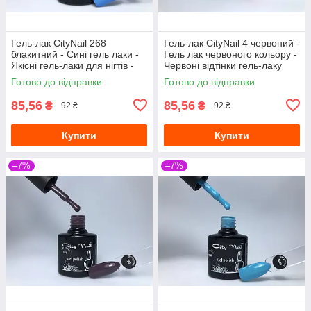
Гель-лак CityNail 268
Гель-лак CityNail 4 червоний -
блакитний - Сині гель лаки -
Гель лак червоного кольору -
Якісні гель-лаки для нігтів -
Червоні відтінки гель-лаку
Стійкий гель лак
Готово до відправки
Готово до відправки
85,56
85,56
₴
₴
92 ₴
92 ₴
Купити
Купити
–7%
–7%