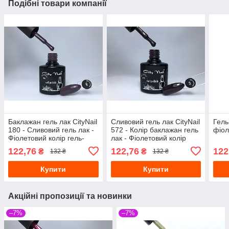
Подібні товари компанії
Баклажан гель лак CityNail
Сливовий гель лак CityNail
Гель
180 - Сливовий гель лак -
572 - Колір баклажан гель
фіол
Фіолетовий колір гель-
лак - Фіолетовий колір
лаку - Темні кольори гель
гель-лаку - Гель-лаки
122,76
122,76
122
₴
₴
132 ₴
132 ₴
лаків 10
кольорові 10
Купити
Купити
Акційні пропозиції та новинки
–7%
–7%