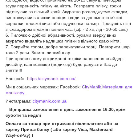
зсуву перенесіть плівку на ніготь. Розправте плівку, трохи
підтягуючи за вільний край. Акуратно розгладжуємо складки,
виштовхуючи залишки повітря і води за допомогою м'якої
серветки, плоскої кисті або подушечки пальця. Просушіть нігті
зі слайдером в лампі повний час. (сф - 2 хв, лід - 30-60 сек.)
6. Пилочкою дрібної абразивності, рухами зверху вниз
акуратно видаліть надлишки плівки з вільного краю нігтя.
7. Покрийте топом, добре запечатуючи торці. Повторити шар
топа 2 рази. Зніміть липкий шар.
При правильному дотриманні техніки нанесення слайдер-
дизайну, ваш манікюр (педикюр) буде радувати Вас до
зняття!!!
Наш сайт:
https://citymanik.com.ua/
Ми в соціальних мережах:
Facebook:
CityManik.Матеріали для
манікюру
.
Инстаграмм:
citymanik.com.ua
Відправка замовлення в день замовлення 16.30, крім
суботи та неділі
Оплата за товар при отриманні післяплатою або на
картку Приватбанку ( або картку Visa, Mastercard -
WayForPay) !