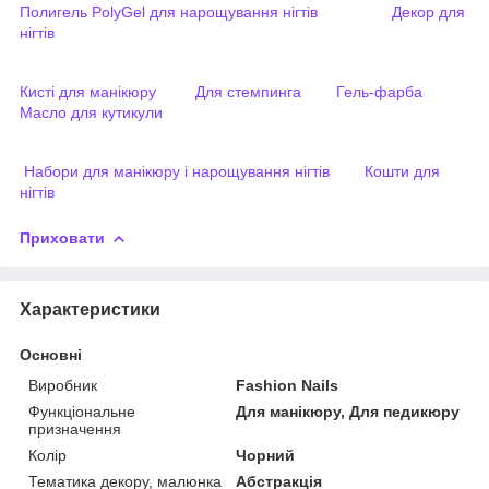
Полигель PolyGel для нарощування нігтів
Декор для
нігтів
Кисті для манікюру
Для стемпинга
Гель-фарба
Масло для кутикули
Набори для манікюру і нарощування нігтів
Кошти для
нігтів
Приховати
Характеристики
Основні
Виробник
Fashion Nails
Функціональне
Для манікюру, Для педикюру
призначення
Колір
Чорний
Тематика декору, малюнка
Абстракція