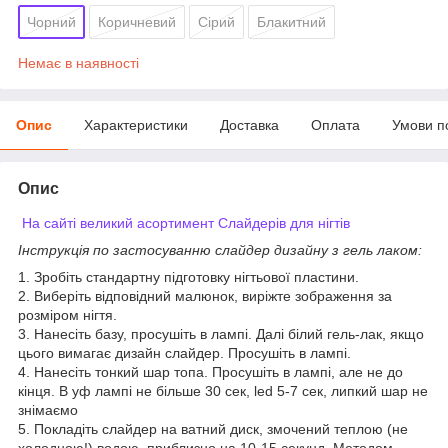
Чорний
Коричневий
Сірий
Блакитний
Немає в наявності
Опис
Характеристики
Доставка
Оплата
Умови п
Опис
На сайті великий асортимент Слайдерів для нігтів
Інструкція по застосуванню слайдер дизайну з гель лаком:
1. Зробіть стандартну підготовку нігтьової пластини.
2. Виберіть відповідний малюнок, виріжте зображення за
розміром нігтя.
3. Нанесіть базу, просушіть в лампі. Далі білий гель-лак, якщо
цього вимагає дизайн слайдер. Просушіть в лампі.
4. Нанесіть тонкий шар топа. Просушіть в лампі, але не до
кінця. В уф лампі не більше 30 сек, led 5-7 сек, липкий шар не
знімаємо
5. Покладіть слайдер на ватний диск, змочений теплою (не
холодною!) водою, приблизно на 10-15 секунд. Методом