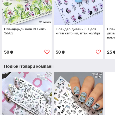
Слайдер-дизайн 3D квіти
Слайдер дизайн 3D для
Слай
3d/62
нігтів квіточки, птах колібрі
диза
нак
50
50
25
₴
₴
Подібні товари компанії