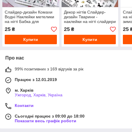
Слайдер-дизайн Комахи
Декор нігтів Слайдер-
Слай
Водні Наклейки метелики
дизайн Тварини -
на н
на нігті Бабка для
наклейки на нігті слайдери
зимо
манікюру Fashion Nails
для манікюру водні
25
25
25
₴
₴
W114
Fashion Nails G79
Купити
Купити
Про нас
99% позитивних з 169 відгуків за рік
Працює з 12.01.2019
м. Харків
Ужгород, Харків, Україна
Контакти
Сьогодні працює з 09:00 до 18:00
Показати весь графік роботи