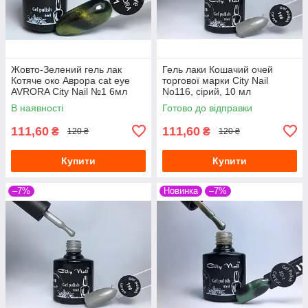
Жовто-Зелений гель лак
Гель лаки Кошачий очей
Котяче око Аврора cat eye
торгової марки City Nail
AVRORA City Nail №1 6мл
No116, сірий, 10 мл
В наявності
Готово до відправки
111,60
111,60
₴
₴
120 ₴
120 ₴
Купити
Купити
–7%
Новинка
–7%