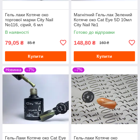
Гель лаки Котяче око
Магнітний Гель-лак Зелений
торгової марки City Nail
Котяче око Cat Eye 5D 10мл
No116, сірий, 6 мл
City Nail №1
В наявності
Готово до відправки
79,05
148,80
₴
₴
85 ₴
160 ₴
Купити
Купити
Новинка
–7%
–7%
Гель-Лаки Котяче око Cat Eye
Гель-лаки Котяче око