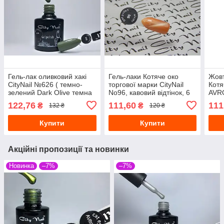
Гель-лак оливковий хакі
Гель-лаки Котяче око
Жовт
CityNail №626 ( темно-
торгової марки CityNail
Котя
зелений Dark Olive темна
No96, кавовий відтінок, 6
AVRO
олива ) 10 мл
мл 10
122,76
111,60
111
₴
₴
132 ₴
120 ₴
Купити
Купити
Акційні пропозиції та новинки
Новинка
–7%
–7%