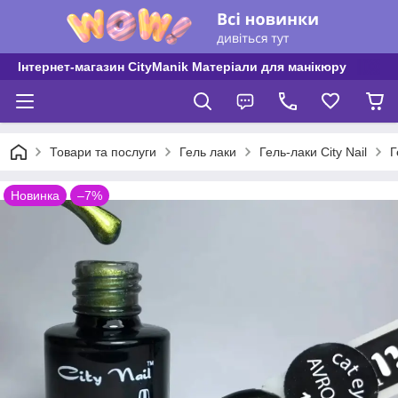
Інтернет-магазин CityManik Матеріали для манікюру
Товари та послуги
Гель лаки
Гель-лаки City Nail
Г
Новинка
–7%