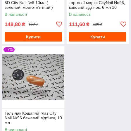
5D City Nail №6 10мл (
торгової марки CityNail No96,
зелений, жовто-м'ятний )
кавовий відтінок, 6 мл 10
В наявності
В наявності
148,80
111,60
₴
₴
160 ₴
120 ₴
Купити
Купити
–7%
Гель лак Кошачий глаз City
Nail №96 бежевий відтінок, 10
мл
В наявності