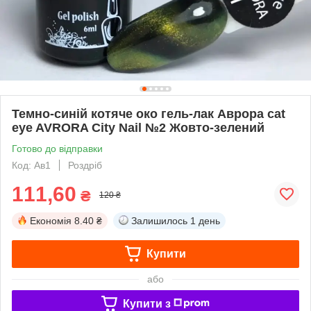
Темно-синій котяче око гель-лак Аврора cat
eye AVRORA City Nail №2 Жовто-зелений
Готово до відправки
Код: Ав1
Роздріб
111,60
₴
120 ₴
Економія
8.40 ₴
Залишилось
1 день
Купити
або
Купити з