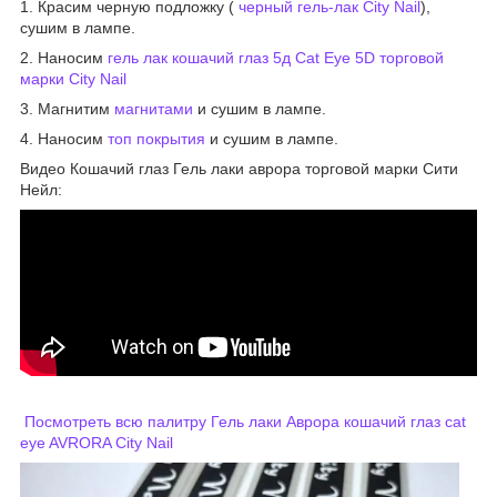
1. Красим черную подложку (
черный гель-лак City Nail
),
сушим в лампе.
2. Наносим
гель лак кошачий глаз 5д Cat Eye 5D торговой
марки City Nail
3. Магнитим
магнитами
и сушим в лампе.
4. Наносим
топ покрытия
и сушим в лампе.
Видео Кошачий глаз Гель лаки аврора торговой марки Сити
Нейл:
Посмотреть всю палитру Гель лаки Аврора кошачий глаз cat
eye AVRORA City Nail