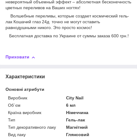
невероятный объемный эффект – абсолютная бесконечность
цветных переливов на Ваших ногтях!
Волшебные переливы, которые создает космический гель-
лак Кошачий глаз 24д точно не могут оставить
равнодушными никого. Это просто космос!
Бесплатная доставка по Украине от суммы заказа 600 грн.!
Приховати
Характеристики
Основні атрибути
Виробник
City Nail
Об`єм
6 мл
Країна виробник
Німеччина
Тип
Гель-лак
Тип декоративного лаку
Магнітний
Вид лаку
Глянсовий