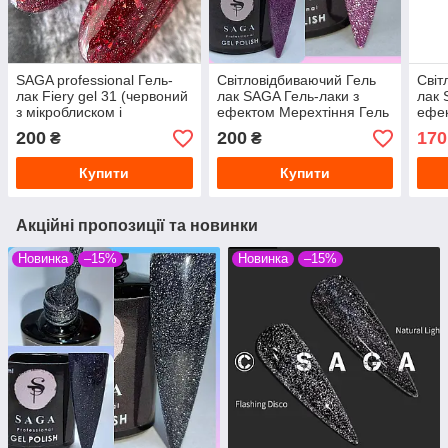
SAGA professional Гель-
Світловідбиваючий Гель
Світ
лак Fiery gel 31 (червоний
лак SAGA Гель-лаки з
лак 
з мікроблиском і
ефектом Мерехтіння Гель
ефек
блискітками,
лак з переливчастими
лак 
200
200
170
₴
₴
світловідбивний), 9 мл
блискіток
блис
Купити
Купити
Акційні пропозиції та новинки
Новинка
–15%
Новинка
–15%