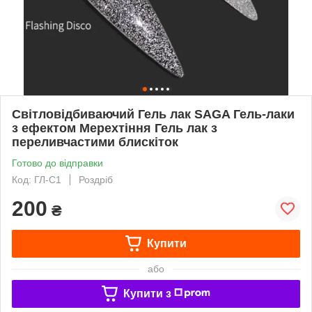
Світловідбиваючий Гель лак SAGA Гель-лаки
з ефектом Мерехтіння Гель лак з
переливчастими блискіток
Готово до відправки
Код: ГЛ-C1
Роздріб
200
₴
Купити
або
Купити з