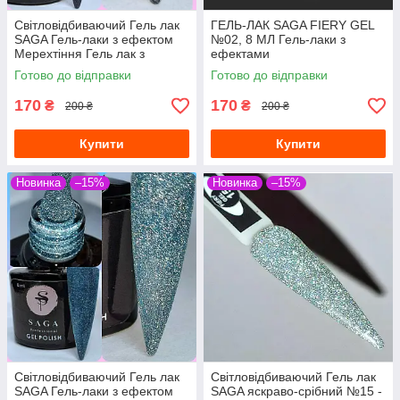
Світловідбиваючий Гель лак
ГЕЛЬ-ЛАК SAGA FIERY GEL
SAGA Гель-лаки з ефектом
№02, 8 МЛ Гель-лаки з
Мерехтіння Гель лак з
ефектами
переливчастими блискіток
світловідбиваючими Гель-
Готово до відправки
Готово до відправки
лаки з мерехтінням
микроблеском
170
170
₴
₴
200 ₴
200 ₴
Купити
Купити
Новинка
–15%
Новинка
–15%
Світловідбиваючий Гель лак
Світловідбиваючий Гель лак
SAGA Гель-лаки з ефектом
SAGA яскраво-срібний №15 -