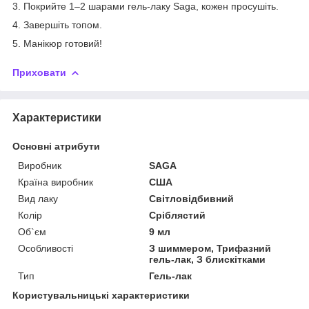
3. Покрийте 1–2 шарами гель-лаку Saga, кожен просушіть.
4. Завершіть топом.
5. Манікюр готовий!
Приховати
Характеристики
Основні атрибути
Виробник
SAGA
Країна виробник
США
Вид лаку
Світловідбивний
Колір
Сріблястий
Об`єм
9 мл
Особливості
З шиммером, Трифазний
гель-лак, З блискітками
Тип
Гель-лак
Користувальницькі характеристики