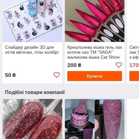
Слайдер дизайн 3D для
Кришталева кішка гель лак
Світ
нігтів квіточки, птах колібрі
котяче око ТМ "SAGA"
лак 
малинова кішка Cat Shine
з еф
Cherry 8 мл Гель-Лаки
Гель
200
170
₴
Котяче око
пере
50
₴
Купити
Подібні товари компанії