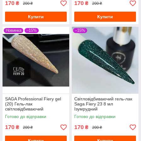
170
170
₴
₴
200 ₴
200 ₴
Купити
Купити
Новинка
–15%
–15%
SAGA Professional Fiery gel
Світловідбиваючий гель-лак
(20) Гель-лак
Saga Fiery 23 8 мл
світловідбиваючий
Iзумрудний
золотистий 8 мл
Готово до відправки
Готово до відправки
170
170
₴
₴
200 ₴
200 ₴
Купити
Купити