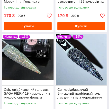
Мерехтіння Гель лак з
в асортименті 25 кольорів на
переливчастими блискіток
вибір
Готово до відправки
Готово до відправки
170
170
₴
₴
200 ₴
200 ₴
Купити
Купити
Новинка
–15%
Новинка
–15%
Світловідбиваючий гель лак
Світловідбиваючий
SAGA FIERY 19 хамелеони з
Блискучий графітовий гель
микрохлопьями фольги
лак для нігтів з мерехтінням
ефект відображення срібло 8
блискітками микроблеском
Готово до відправки
Готово до відправки
мл
шиммером глітером