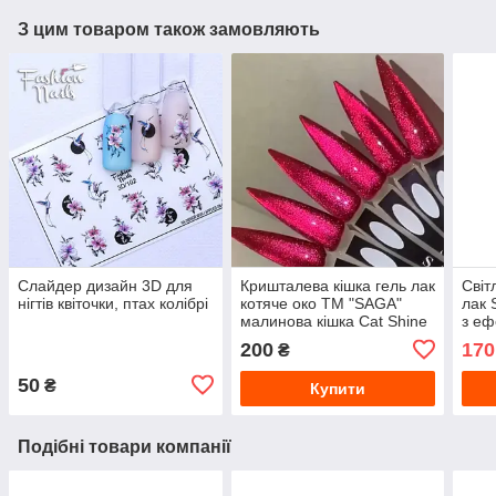
З цим товаром також замовляють
Слайдер дизайн 3D для
Кришталева кішка гель лак
Світ
нігтів квіточки, птах колібрі
котяче око ТМ "SAGA"
лак 
малинова кішка Cat Shine
з еф
Cherry 8 мл Гель-Лаки
Гель
200
170
₴
Котяче око
пере
50
₴
Купити
Подібні товари компанії