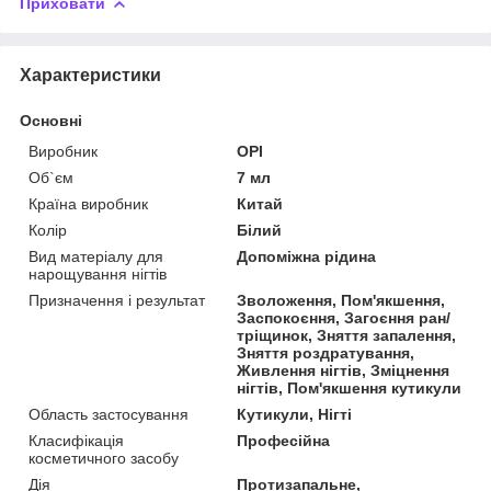
Приховати
Характеристики
Основні
Виробник
OPI
Об`єм
7 мл
Країна виробник
Китай
Колір
Білий
Вид матеріалу для
Допоміжна рідина
нарощування нігтів
Призначення і результат
Зволоження, Пом'якшення,
Заспокоєння, Загоєння ран/
тріщинок, Зняття запалення,
Зняття роздратування,
Живлення нігтів, Зміцнення
нігтів, Пом'якшення кутикули
Область застосування
Кутикули, Нігті
Класифікація
Професійна
косметичного засобу
Дія
Протизапальне,