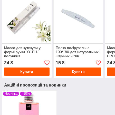
Масло для кутикули у
Пилка полірувальна
Масл
формі ручки "O. P. I."
100/180 для натуральних і
фор
полуниця
штучних нігтів
PRO
олів
24
15
24
₴
₴
нігт
Купити
Купити
Акційні пропозиції та новинки
Новинка
–10%