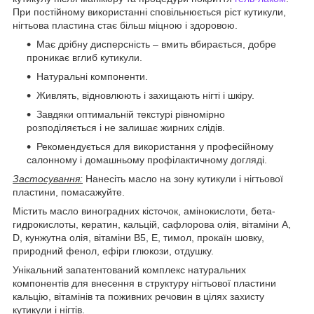
При постійному використанні сповільнюється ріст кутикули,
нігтьова пластина стає більш міцною і здоровою.
Має дрібну дисперсність – вмить вбирається, добре
проникає вглиб кутикули.
Натуральні компоненти.
Живлять, відновлюють і захищають нігті і шкіру.
Завдяки оптимальній текстурі рівномірно
розподіляється і не залишає жирних слідів.
Рекомендується для використання у професійному
салонному і домашньому профілактичному догляді.
Застосування:
Нанесіть масло на зону кутикули і нігтьової
пластини, помасажуйте.
Містить масло виноградних кісточок, амінокислоти, бета-
гидрокислоты, кератин, кальцій, сафлорова олія, вітаміни А,
D, кунжутна олія, вітаміни В5, Е, тимол, прокаїн шовку,
природний фенол, ефіри глюкози, отдушку.
Унікальний запатентований комплекс натуральних
компонентів для внесення в структуру нігтьової пластини
кальцію, вітамінів та поживних речовин в цілях захисту
кутикули і нігтів.