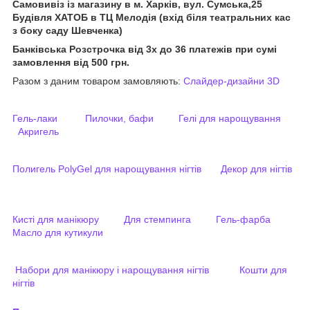
Самовивіз із магазину в м. Харків, вул. Сумська,25
Будівля ХАТОБ в ТЦ Мелодія (вхід біля театральних кас
з боку саду Шевченка)
Банківська Розстрочка від 3х до 36 платежів при сумі
замовлення від 500 грн.
Разом з даним товаром замовляють:
Слайдер-дизайни
3D
Гель-лаки
Пилочки, бафи
Гелі для нарощування
Акригель
Полигель PolyGel для нарощування нігтів
Декор для нігтів
Кисті для манікюру
Для стемпинга
Гель-фарба
Масло для кутикули
Набори для манікюру і нарощування нігтів
Кошти для
нігтів