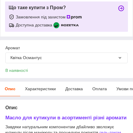
Що таке купити з Пром?
Замовлення під захистом
Доступна доставка
Аромат
Квітка Османтус
В наявності
Опис
Характеристики
Доставка
Оплата
Умови п
Опис
Масло для кутикули в асортименті різні аромати
Завдяки натуральним компонентам дбайливо зволожує
кутикулу після манікюру та процедури покриття
гель-лаком
.