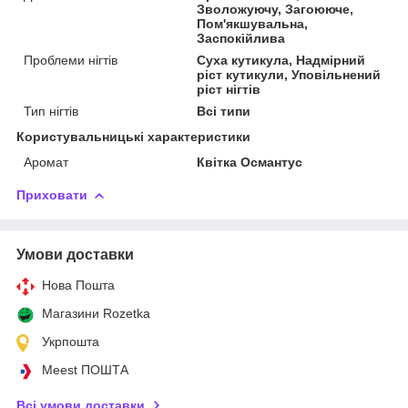
Зволожуючу, Загоююче,
Пом'якшувальна,
Заспокійлива
Проблеми нігтів
Суха кутикула, Надмірний
ріст кутикули, Уповільнений
ріст нігтів
Тип нігтів
Всі типи
Користувальницькі характеристики
Аромат
Квітка Османтус
Приховати
Умови доставки
Нова Пошта
Магазини Rozetka
Укрпошта
Meest ПОШТА
Всі умови доставки