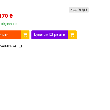
Код:
ГЛ-Д15
170 ₴
 відправки
упити
Купити з
 548-03-74