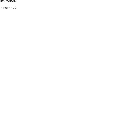
шіть топом.
юр готовий!