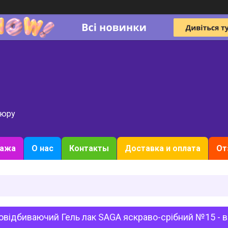
кюру
дажа
О нас
Контакты
Доставка и оплата
От
овідбиваючий Гель лак SAGA яскраво-срібний №15 - в 