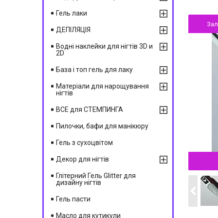
Гель лаки
За
ДЕПІЛЯЦІЯ
Водні наклейки для нігтів 3D и
2D
База і топ гель для лаку
Матеріали для нарощування
нігтів
ВСЕ для СТЕМПИНГА
Пилочки, бафи для манікюру
Гель з сухоцвітом
Декор для нігтів
Глітерний Гель Glitter для
дизайну нігтів
Гель пасти
Масло для кутикули