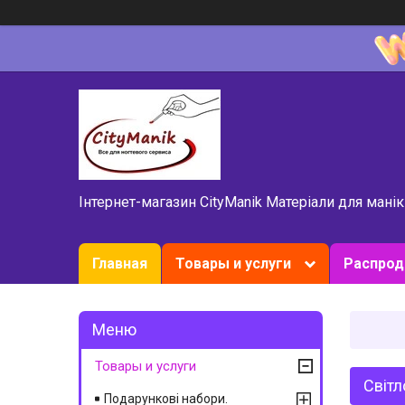
Інтернет-магазин CityManik Матеріали для мані
Главная
Товары и услуги
Распро
Товары и услуги
Світл
Подарункові набори.