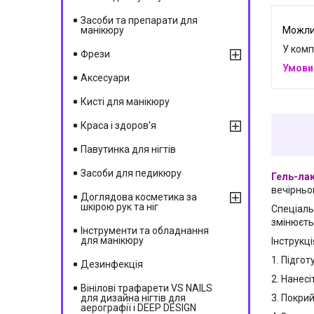
Засоби та препарати для
манікюру
У комп
Фрези
Аксесуари
Кисті для манікюру
Краса і здоров'я
Павутинка для нігтів
Засоби для педикюру
Гель-ла
вечірньо
Доглядова косметика за
шкірою рук та ніг
Спеціаль
змінюєть
Інструменти та обладнання
для манікюру
Інструкці
1. Підгот
Дезинфекція
2. Нанесі
Вінілові трафарети VS NAILS
для дизайна нігтів для
3. Покри
аерографії і DEEP DESIGN