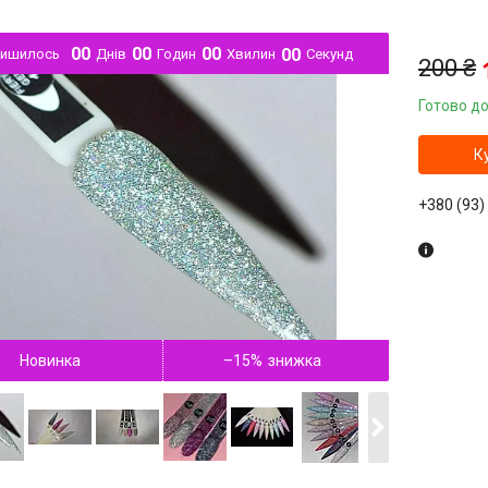
0
0
0
0
0
0
0
0
лишилось
Днів
Годин
Хвилин
Секунд
200 ₴
Готово до
К
+380 (93)
Новинка
–15%