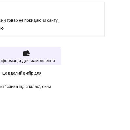
який товар не покидаючи сайту.
тю
Інформація для замовлення
 це вдалий вибір для
т "сяйва під спалах", який