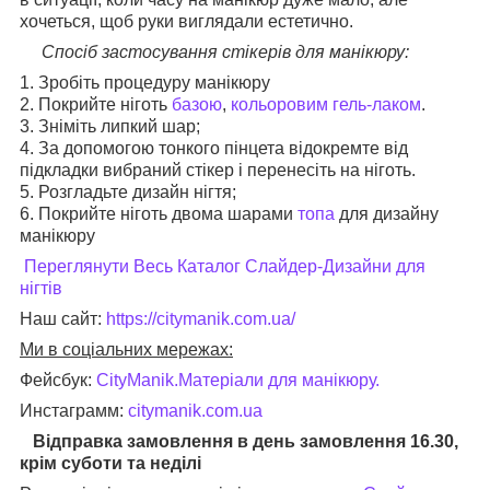
хочеться, щоб руки виглядали естетично.
Спосіб застосування стікерів для манікюру:
1. Зробіть процедуру манікюру
2. Покрийте ніготь
базою
,
кольоровим гель-лаком
.
3. Зніміть липкий шар;
4. За допомогою тонкого пінцета відокремте від
підкладки вибраний стікер і перенесіть на ніготь.
5. Розгладьте дизайн нігтя;
6. Покрийте ніготь двома шарами
топа
для дизайну
манікюру
Переглянути Весь Каталог Слайдер-Дизайни для
нігтів
Наш сайт:
https://citymanik.com.ua/
Ми в соціальних мережах:
Фейсбук:
CityManik.Матеріали для манікюру
.
Инстаграмм:
citymanik.com.ua
Відправка замовлення в день замовлення 16.30,
крім суботи та неділі