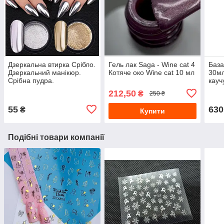
Дзеркальна втирка Срібло.
Гель лак Saga - Wine cat 4
База
Дзеркальний манікюр.
Котяче око Wine cat 10 мл
30мл
Срібна пудра.
кауч
Rubb
212,50
₴
250 ₴
55
630
₴
Купити
Подібні товари компанії