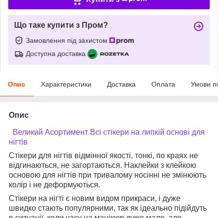
Що таке купити з Пром?
Замовлення під захистом
Доступна доставка
Опис
Характеристики
Доставка
Оплата
Умови п
Опис
Великий Асортимент Всі стікери на липкій основі для
нігтів
Стікери для нігтів відмінної якості, тонкі, по краях не
відгинаються, не загортаються. Наклейки з клейкою
основою
для нігтів при тривалому носінні не змінюють
колір і не деформуються.
Стікери на нігті є новим видом прикраси, і дуже
швидко стають популярними, так як
ідеально підійдуть
в ситуації, коли часу на манікюр дуже мало, але