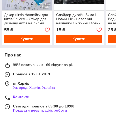
Декор нігтів Наклейки для
Слайдер-дизайн Зима і
Сла
нігтів 9*12см - Стікер для
Новий Рік - Новорічні
Водн
дизайну нігтів на липкій
наклейки Сніжинки Олень
на н
основі STICKER 8 Fashion
на липкій основі для
мані
55
15
25
₴
₴
Nails
дизайну нігтів
W11
Купити
Купити
Про нас
99% позитивних з 169 відгуків за рік
Працює з 12.01.2019
м. Харків
Ужгород, Харків, Україна
Контакти
Сьогодні працює з 09:00 до 18:00
Показати весь графік роботи