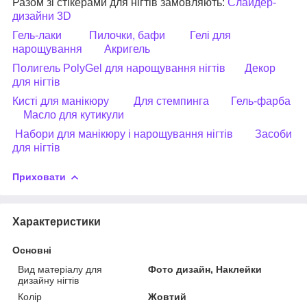
Разом зі стікерами для нігтів замовляють:
Слайдер-
дизайни
3D
Гель-лаки
Пилочки, бафи
Гелі для
нарощування
Акригель
Полигель PolyGel для нарощування нігтів
Декор
для нігтів
Кисті для манікюру
Для стемпинга
Гель-фарба
Масло для кутикули
Набори для манікюру і нарощування нігтів
Засоби
для нігтів
Приховати
Характеристики
Основні
Вид матеріалу для
Фото дизайн, Наклейки
дизайну нігтів
Колір
Жовтий