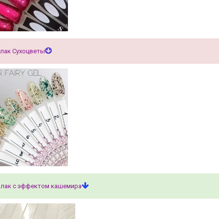
 лак Сухоцветы
 лак с эффектом кашемира