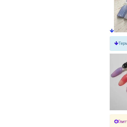
Терм
Глит