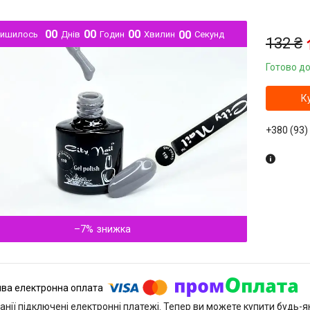
0
0
0
0
0
0
0
0
лишилось
Днів
Годин
Хвилин
Секунд
132 ₴
Готово до
К
+380 (93)
–7%
анії підключені електронні платежі. Тепер ви можете купити будь-