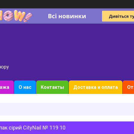
кюру
дажа
О нас
Контакты
Доставка и оплата
От
лак сірий CityNail № 119 10