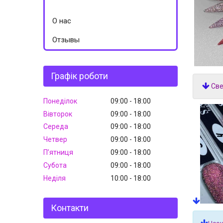
О нас
Отзывы
Графік роботи
Све
Понеділок
09:00
18:00
Вівторок
09:00
18:00
Середа
09:00
18:00
Четвер
09:00
18:00
Пʼятниця
09:00
18:00
Субота
09:00
18:00
Неділя
10:00
18:00
Контакти