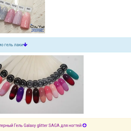
о гель лаки
терный Гель Galaxy glitter SAGA для ногтей