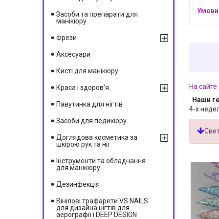
Засоби та препарати для
манікюру
Фрези
Аксесуари
Кисті для манікюру
На сайте
Краса і здоров'я
Наши г
Павутинка для нігтів
4-х неде
Засоби для педикюру
Све
Доглядова косметика за
шкірою рук та ніг
Інструменти та обладнання
для манікюру
Дезинфекція
Вінілові трафарети VS NAILS
для дизайна нігтів для
аерографії і DEEP DESIGN