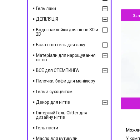
Гель лаки
За
ДЕПІЛЯЦІЯ
Водні наклейки для нігтів 3D и
2D
База і топ гель для лаку
Матеріали для нарощування
нігтів
ВСЕ для СТЕМПИНГА
Пилочки, бафи для манікюру
Гель з сухоцвітом
Декор для нігтів
Глітерний Гель Glitter для
дизайну нігтів
Гель пасти
У комп
Масло для кутикули