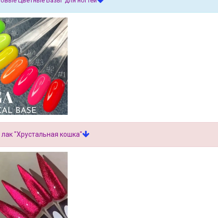
овые Цветные Базы для ногтей
 лак "Хрустальная кошка"