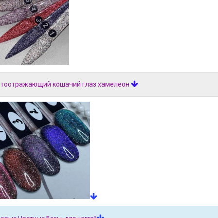
тоотражающий кошачий глаз хамелеон