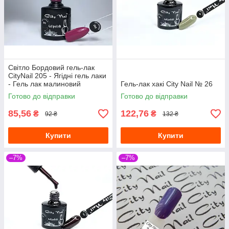
Світло Бордовий гель-лак
CityNail 205 - Ягідні гель лаки
- Гель лак малиновий
Гель-лак хакі City Nail № 26
рожевий
Готово до відправки
Готово до відправки
85,56
122,76
₴
₴
92 ₴
132 ₴
Купити
Купити
–7%
–7%