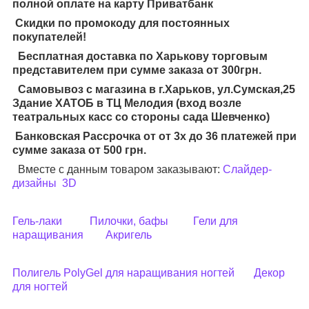
полной оплате на карту Приватбанк
Скидки по промокоду для постоянных
покупателей!
Бесплатная доставка по Харькову торговым
представителем при сумме заказа от 300грн.
Самовывоз с магазина в г.Харьков, ул.Сумская,25
Здание ХАТОБ в ТЦ Мелодия (вход возле
театральных касс со стороны сада Шевченко)
Банковская Рассрочка от от 3х до 36 платежей при
сумме заказа от 500 грн.
Вместе с данным товаром заказывают:
Слайдер-
дизайны
3D
Гель-лаки
Пилочки, бафы
Гели для
наращивания
Акригель
Полигель PolyGel для наращивания ногтей
Декор
для ногтей