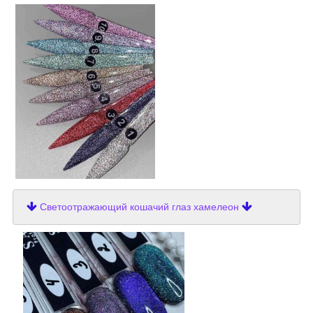
Светоотражающий кошачий глаз хамелеон