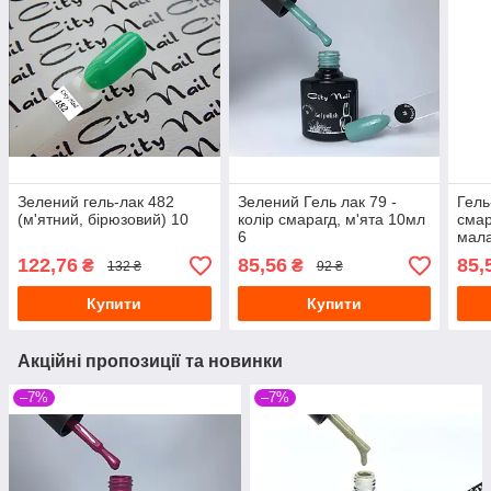
Зелений гель-лак 482
Зелений Гель лак 79 -
Гель
(м'ятний, бірюзовий) 10
колір смарагд, м'ята 10мл
смар
6
мала
№318
122,76
85,56
85,
₴
₴
132 ₴
92 ₴
Купити
Купити
Акційні пропозиції та новинки
–7%
–7%