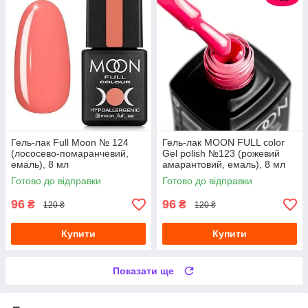
Гель-лак Full Moon № 124
Гель-лак MOON FULL color
(лососево-помаранчевий,
Gel polish №123 (рожевий
емаль), 8 мл
амарантовий, емаль), 8 мл
Готово до відправки
Готово до відправки
96
96
₴
₴
120 ₴
120 ₴
Купити
Купити
Показати ще