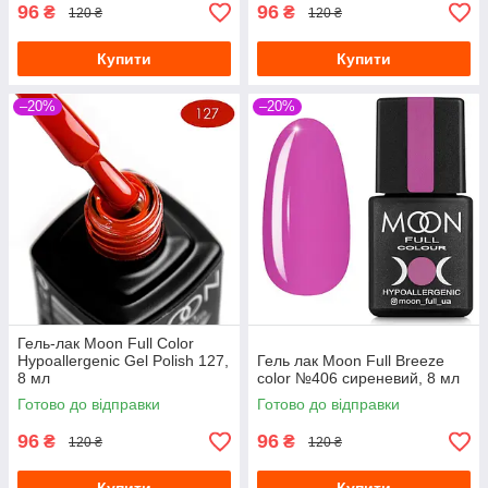
96
96
₴
₴
120 ₴
120 ₴
Купити
Купити
–20%
–20%
Гель-лак Moon Full Сolor
Hypoallergenic Gel Рolish 127,
Гель лак Moon Full Breeze
8 мл
color №406 сиреневий, 8 мл
Готово до відправки
Готово до відправки
96
96
₴
₴
120 ₴
120 ₴