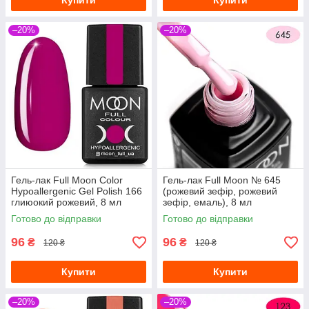
Купити
Купити
–20%
–20%
Гель-лак Full Moon Сolor
Гель-лак Full Moon № 645
Hypoallergenic Gel Рolish 166
(рожевий зефір, рожевий
глиюокий рожевий, 8 мл
зефір, емаль), 8 мл
Готово до відправки
Готово до відправки
96
96
₴
₴
120 ₴
120 ₴
Купити
Купити
–20%
–20%