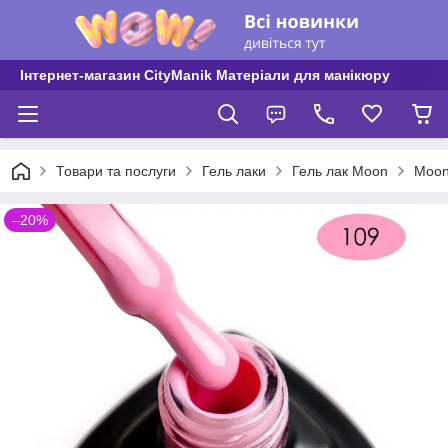
Інтернет-магазин CityManik Матеріали для манікюру
Товари та послуги
Гель лаки
Гель лак Moon
Moon 
–20%