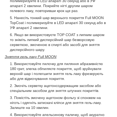
полимеризуйте в LED апараті 30 секунд або в УФ
апараті 2 хвилини. Покрийте нігті другим шаром
гелевого лаку, повторивши крок ще раз.
Нанесіть тонкий шар верхнього покриття Full MOON
TopCoat і полимеризуйте в LED апараті 30 секунд або в
УФ апараті 2 хвилини.
Якщо ви використовуєте TOP COAT з липким шаром
то зніміть липкий дисперсійний шар безворсовую
серветкою, змоченою в спирті або засобі для зняття
дисперсійного шару.
Зняття гель лаку Full MOON
Використовуйте пилочку для пиляння абразивністю
180 грит, злегка обпиляєте покриття, щоб зруйнувати
верхній шар і полегшити зняття гель лаку фрезерують
або для відмочування покриття.
Змочіть серветку ацетонсодержащим засобом або
спеціальним засобом для зняття штучних покриттів.
Помістіть змочену ацетоном фольгу зі спонжем на
ніготь і одягніть затискачі кліпси для зняття гель-лаку.
Залиште на 10 хвилин.
Використовуйте апельсинову паличку, щоб акуратно