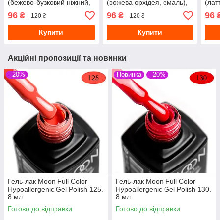
(бежево-бузковий ніжний,
(рожева орхідея, емаль),
(лат
емаль), 8 мл
8 мл Гель-лак Full Moon
емал
96
96
96
₴
₴
120 ₴
120 ₴
Осінь-Winter № 637
Купити
Купити
Акційні пропозиції та новинки
–20%
Новинка
–20%
Гель-лак Moon Full Сolor
Гель-лак Moon Full Сolor
Hypoallergenic Gel Рolish 125,
Hypoallergenic Gel Рolish 130,
8 мл
8 мл
Готово до відправки
Готово до відправки