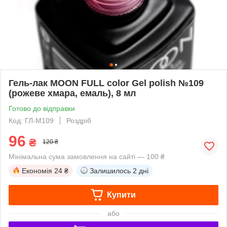
Гель-лак MOON FULL color Gel polish №109
(рожеве хмара, емаль), 8 мл
Готово до відправки
Код: ГЛ-М109
Роздріб
96
₴
120 ₴
Мінімальна сума замовлення на сайті — 100 ₴
Економія
24 ₴
Залишилось
2 дні
Купити
або