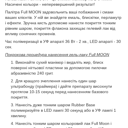
Насичені кольори - неперевершений результат!
Палітра Full MOON задовольнить ваші побажання і смаки
ваших клієнтів. У ній ви знайдете емаль, блискітки, перламутр
і ефекти. Зручна кисть допоможе нанести покриття тонким
рівним шаром, покриття флакона захищає гелевий лак від
впливу сонячних променів.
Час полімеризації в УФ апараті 36 Вт - 2 хв., LED апараті - 30
сек.
Покрокова процедура нанесення гель-лаку Full MOON
Виконайте сухий манікюр і видаліть жир, блиск
поверхні нігтьової пластини за допомогою пилочки
абразивністю 240 грит.
Для кращого зчеплення нанесіть один шар
ультрабонду (праймера) і дайте препарату висохнути
протягом 10-15 секунд перед нанесенням базового
покриття.
Нанесіть дуже тонким шаром Rubber Base
полимеризуйте в LED лампі 30 секунд або в УФ лампі 1
хвилину.
Нанесіть тонким шаром кольоровий лак Full Moon і