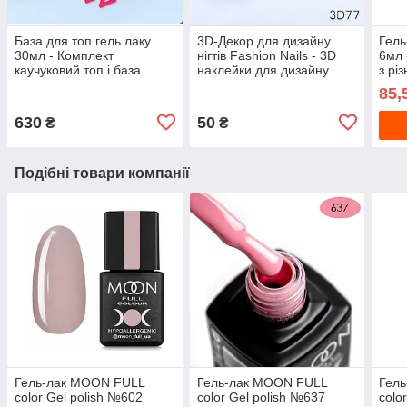
База для топ гель лаку
3D-Декор для дизайну
Гель
30мл - Комплект
нігтів Fashion Nails - 3D
6мл 
каучуковий топ і база
наклейки для дизайну
з рі
Rubber Base City Nail
нігтів - Слайдер дизайн 3D
блис
85,
для манікюру
нігті
630
50
₴
₴
Подібні товари компанії
Гель-лак MOON FULL
Гель-лак MOON FULL
Гел
color Gel polish №602
color Gel polish №637
colo