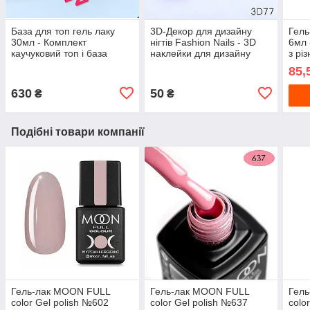
База для топ гель лаку
3D-Декор для дизайну
Гель
30мл - Комплект
нігтів Fashion Nails - 3D
6мл 
каучуковий топ і база
наклейки для дизайну
з рі
Rubber Base City Nail
нігтів - Слайдер дизайн 3D
блис
85,
для манікюру
нігті
630
50
₴
₴
Подібні товари компанії
Гель-лак MOON FULL
Гель-лак MOON FULL
Гел
color Gel polish №602
color Gel polish №637
colo