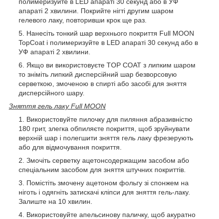
полимеризуйте в LED апараті 30 секунд або в УФ
апараті 2 хвилини. Покрийте нігті другим шаром
гелевого лаку, повторивши крок ще раз.
Нанесіть тонкий шар верхнього покриття Full MOON
TopCoat і полимеризуйте в LED апараті 30 секунд або в
УФ апараті 2 хвилини.
Якщо ви використовуєте TOP COAT з липким шаром
то зніміть липкий дисперсійний шар безворсовую
серветкою, змоченою в спирті або засобі для зняття
дисперсійного шару.
Зняття гель лаку Full MOON
Використовуйте пилочку для пиляння абразивністю
180 грит, злегка обпиляєте покриття, щоб зруйнувати
верхній шар і полегшити зняття гель лаку фрезерують
або для відмочування покриття.
Змочіть серветку ацетонсодержащим засобом або
спеціальним засобом для зняття штучних покриттів.
Помістіть змочену ацетоном фольгу зі спонжем на
ніготь і одягніть затискачі кліпси для зняття гель-лаку.
Залиште на 10 хвилин.
Використовуйте апельсинову паличку, щоб акуратно