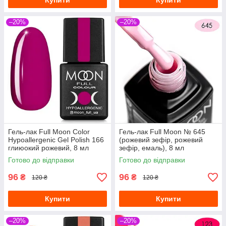
Купити
Купити
–20%
–20%
Гель-лак Full Moon Сolor
Гель-лак Full Moon № 645
Hypoallergenic Gel Рolish 166
(рожевий зефір, рожевий
глиюокий рожевий, 8 мл
зефір, емаль), 8 мл
Готово до відправки
Готово до відправки
96
96
₴
₴
120 ₴
120 ₴
Купити
Купити
–20%
–20%