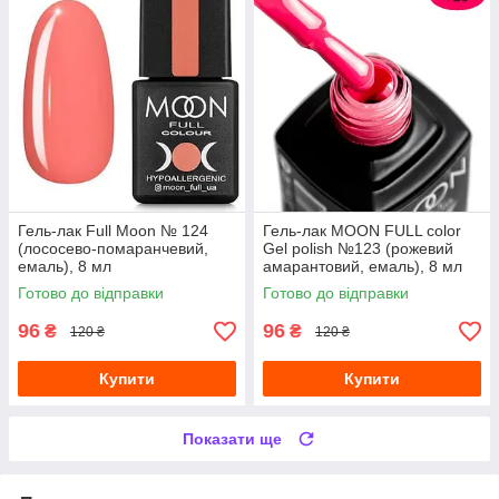
Гель-лак Full Moon № 124
Гель-лак MOON FULL color
(лососево-помаранчевий,
Gel polish №123 (рожевий
емаль), 8 мл
амарантовий, емаль), 8 мл
Готово до відправки
Готово до відправки
96
96
₴
₴
120 ₴
120 ₴
Купити
Купити
Показати ще