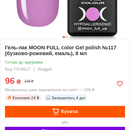
Гель-лак MOON FULL color Gel polish №117
(бузково-рожевий, емаль), 8 мл
Готово до відправки
Код: ГЛ-М117
Роздріб
96
₴
120 ₴
Мінімальна сума замовлення на сайті — 100 ₴
Економія
24 ₴
Залишилось
4 дні
Купити
або