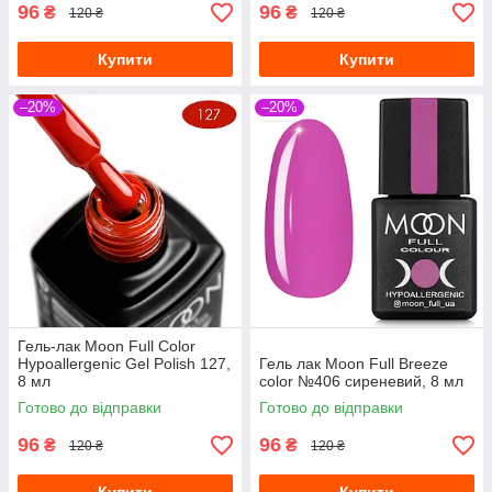
96
96
₴
₴
120 ₴
120 ₴
Купити
Купити
–20%
–20%
Гель-лак Moon Full Сolor
Hypoallergenic Gel Рolish 127,
Гель лак Moon Full Breeze
8 мл
color №406 сиреневий, 8 мл
Готово до відправки
Готово до відправки
96
96
₴
₴
120 ₴
120 ₴