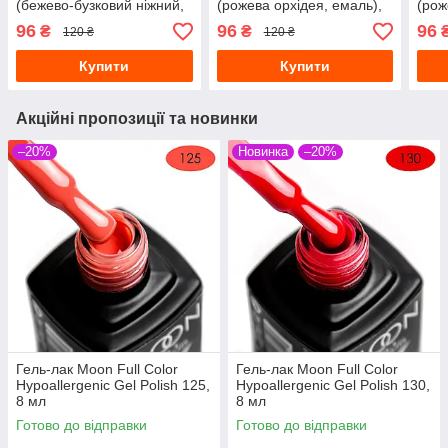
(бежево-бузковий ніжний,
(рожева орхідея, емаль),
(рож
емаль), 8 мл
8 мл Гель-лак Full Moon
мл
96
96
96
₴
₴
120 ₴
120 ₴
Осінь-Winter № 637
Купити
Купити
Акційні пропозиції та новинки
–20%
Новинка
–20%
Гель-лак Moon Full Сolor
Гель-лак Moon Full Сolor
Hypoallergenic Gel Рolish 125,
Hypoallergenic Gel Рolish 130,
8 мл
8 мл
Готово до відправки
Готово до відправки