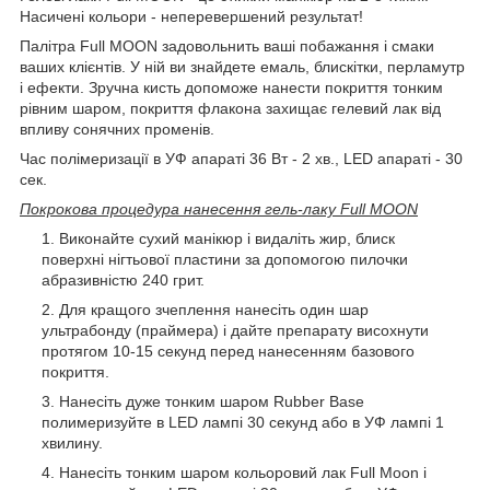
Насичені кольори - неперевершений результат!
Палітра Full MOON задовольнить ваші побажання і смаки
ваших клієнтів. У ній ви знайдете емаль, блискітки, перламутр
і ефекти. Зручна кисть допоможе нанести покриття тонким
рівним шаром, покриття флакона захищає гелевий лак від
впливу сонячних променів.
Час полімеризації в УФ апараті 36 Вт - 2 хв., LED апараті - 30
сек.
Покрокова процедура нанесення гель-лаку Full MOON
Виконайте сухий манікюр і видаліть жир, блиск
поверхні нігтьової пластини за допомогою пилочки
абразивністю 240 грит.
Для кращого зчеплення нанесіть один шар
ультрабонду (праймера) і дайте препарату висохнути
протягом 10-15 секунд перед нанесенням базового
покриття.
Нанесіть дуже тонким шаром Rubber Base
полимеризуйте в LED лампі 30 секунд або в УФ лампі 1
хвилину.
Нанесіть тонким шаром кольоровий лак Full Moon і