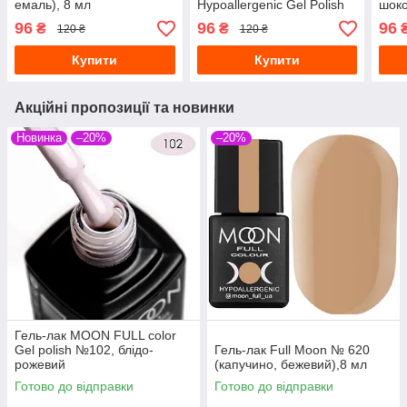
емаль), 8 мл
Hypoallergenic Gel Polish
шоко
242 сірий, 8 мл
96
96
96
₴
₴
120 ₴
120 ₴
Купити
Купити
Акційні пропозиції та новинки
Новинка
–20%
–20%
Гель-лак MOON FULL color
Gel polish №102, блідо-
Гель-лак Full Moon № 620
рожевий
(капучино, бежевий),8 мл
Готово до відправки
Готово до відправки