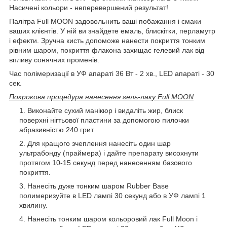
Насичені кольори - неперевершений результат!
Палітра Full MOON задовольнить ваші побажання і смаки
ваших клієнтів. У ній ви знайдете емаль, блискітки, перламутр
і ефекти. Зручна кисть допоможе нанести покриття тонким
рівним шаром, покриття флакона захищає гелевий лак від
впливу сонячних променів.
Час полімеризації в УФ апараті 36 Вт - 2 хв., LED апараті - 30
сек.
Покрокова процедура нанесення гель-лаку Full MOON
Виконайте сухий манікюр і видаліть жир, блиск
поверхні нігтьової пластини за допомогою пилочки
абразивністю 240 грит.
Для кращого зчеплення нанесіть один шар
ультрабонду (праймера) і дайте препарату висохнути
протягом 10-15 секунд перед нанесенням базового
покриття.
Нанесіть дуже тонким шаром Rubber Base
полимеризуйте в LED лампі 30 секунд або в УФ лампі 1
хвилину.
Нанесіть тонким шаром кольоровий лак Full Moon і