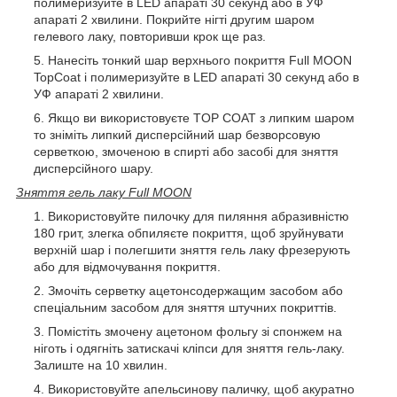
полимеризуйте в LED апараті 30 секунд або в УФ
апараті 2 хвилини. Покрийте нігті другим шаром
гелевого лаку, повторивши крок ще раз.
Нанесіть тонкий шар верхнього покриття Full MOON
TopCoat і полимеризуйте в LED апараті 30 секунд або в
УФ апараті 2 хвилини.
Якщо ви використовуєте TOP COAT з липким шаром
то зніміть липкий дисперсійний шар безворсовую
серветкою, змоченою в спирті або засобі для зняття
дисперсійного шару.
Зняття гель лаку Full MOON
Використовуйте пилочку для пиляння абразивністю
180 грит, злегка обпиляєте покриття, щоб зруйнувати
верхній шар і полегшити зняття гель лаку фрезерують
або для відмочування покриття.
Змочіть серветку ацетонсодержащим засобом або
спеціальним засобом для зняття штучних покриттів.
Помістіть змочену ацетоном фольгу зі спонжем на
ніготь і одягніть затискачі кліпси для зняття гель-лаку.
Залиште на 10 хвилин.
Використовуйте апельсинову паличку, щоб акуратно