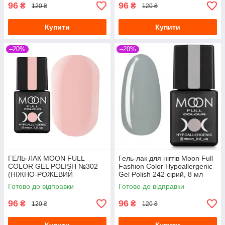
96
96
₴
₴
120 ₴
120 ₴
Купити
Купити
–20%
–20%
ГЕЛЬ-ЛАК MOON FULL
Гель-лак для нігтів Moon Full
COLOR GEL POLISH №302
Fashion Color Hypoallergenic
(НІЖНО-РОЖЕВИЙ
Gel Polish 242 сірий, 8 мл
КРАЙОЛА, ЕМАЛЬ), 8 МЛ
Готово до відправки
Готово до відправки
96
96
₴
₴
120 ₴
120 ₴