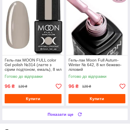
Гель-лак MOON FULL color
Гель-лак Moon Full Autum-
Gel polish №314 (латте з
Winter № 642, 8 мл бежево-
сірим подтоном, емаль), 8 мл
ліловий
Готово до відправки
Готово до відправки
96
96
₴
₴
120 ₴
120 ₴
Купити
Купити
Показати ще