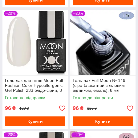
Купити
Купити
–20%
–20%
Гель-лак для нігтів Moon Full
Гель-лак Full Moon № 149
Fashion Color Hypoallergenic
(сіро-блакитний з ліловим
Gel Polish 233 блідо-сірий, 8
відтінком, емаль), 8 мл
мл
Готово до відправки
Готово до відправки
96
96
₴
₴
120 ₴
120 ₴
Купити
Купити
–20%
–20%