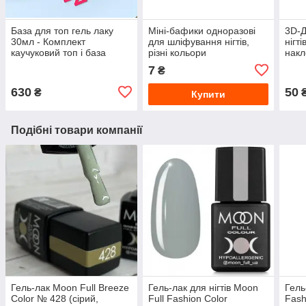
База для топ гель лаку
Міні-бафики одноразові
3D-Д
30мл - Комплект
для шліфування нігтів,
нігті
каучуковий топ і база
різні кольори
накл
Rubber Base City Nail
нігт
7
₴
для 
630
50
₴
Купити
Подібні товари компанії
Гель-лак Moon Full Breeze
Гель-лак для нігтів Moon
Гел
Color № 428 (сірий,
Full Fashion Color
Fash