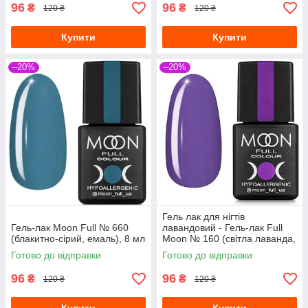
96
96
₴
₴
120 ₴
120 ₴
Купити
Купити
–20%
–20%
Гель лак для нігтів
Гель-лак Moon Full № 660
лавандовий - Гель-лак Full
(блакитно-сірий, емаль), 8 мл
Moon № 160 (світла лаванда,
емаль), 8мл
Готово до відправки
Готово до відправки
96
96
₴
₴
120 ₴
120 ₴