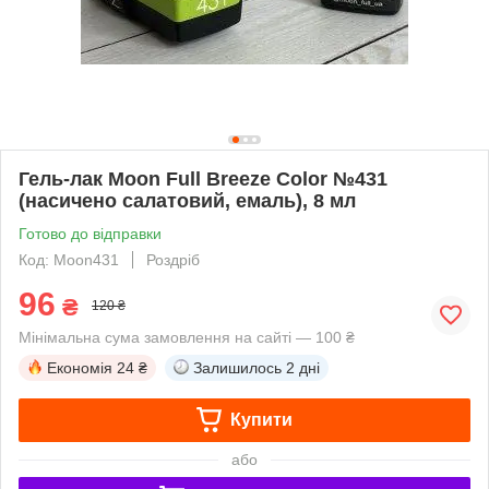
Гель-лак Moon Full Breeze Color №431
(насичено салатовий, емаль), 8 мл
Готово до відправки
Код: Moon431
Роздріб
96
₴
120 ₴
Мінімальна сума замовлення на сайті — 100 ₴
Економія
24 ₴
Залишилось
2 дні
Купити
або