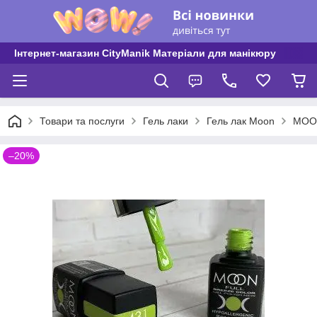
Інтернет-магазин CityManik Матеріали для манікюру
Товари та послуги
Гель лаки
Гель лак Moon
MOON
–20%