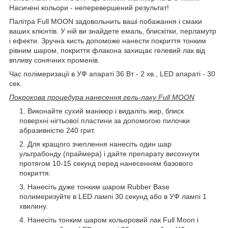
Насичені кольори - неперевершений результат!
Палітра Full MOON задовольнить ваші побажання і смаки
ваших клієнтів. У ній ви знайдете емаль, блискітки, перламутр
і ефекти. Зручна кисть допоможе нанести покриття тонким
рівним шаром, покриття флакона захищає гелевий лак від
впливу сонячних променів.
Час полімеризації в УФ апараті 36 Вт - 2 хв., LED апараті - 30
сек.
Покрокова процедура нанесення гель-лаку Full MOON
Виконайте сухий манікюр і видаліть жир, блиск
поверхні нігтьової пластини за допомогою пилочки
абразивністю 240 грит.
Для кращого зчеплення нанесіть один шар
ультрабонду (праймера) і дайте препарату висохнути
протягом 10-15 секунд перед нанесенням базового
покриття.
Нанесіть дуже тонким шаром Rubber Base
полимеризуйте в LED лампі 30 секунд або в УФ лампі 1
хвилину.
Нанесіть тонким шаром кольоровий лак Full Moon і