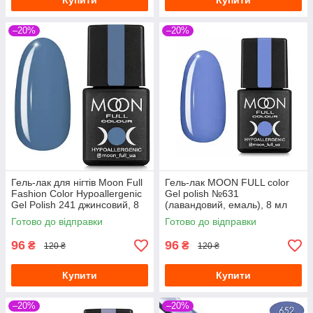
Купити
Купити
–20%
–20%
Гель-лак для нігтів Moon Full
Гель-лак MOON FULL color
Fashion Color Hypoallergenic
Gel polish №631
Gel Polish 241 джинсовий, 8
(лавандовий, eмаль), 8 мл
мл
Готово до відправки
Готово до відправки
96
96
₴
₴
120 ₴
120 ₴
Купити
Купити
–20%
–20%