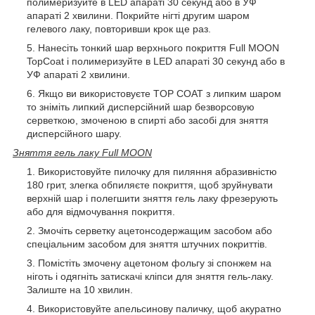
полимеризуйте в LED апараті 30 секунд або в УФ
апараті 2 хвилини. Покрийте нігті другим шаром
гелевого лаку, повторивши крок ще раз.
Нанесіть тонкий шар верхнього покриття Full MOON
TopCoat і полимеризуйте в LED апараті 30 секунд або в
УФ апараті 2 хвилини.
Якщо ви використовуєте TOP COAT з липким шаром
то зніміть липкий дисперсійний шар безворсовую
серветкою, змоченою в спирті або засобі для зняття
дисперсійного шару.
Зняття гель лаку Full MOON
Використовуйте пилочку для пиляння абразивністю
180 грит, злегка обпиляєте покриття, щоб зруйнувати
верхній шар і полегшити зняття гель лаку фрезерують
або для відмочування покриття.
Змочіть серветку ацетонсодержащим засобом або
спеціальним засобом для зняття штучних покриттів.
Помістіть змочену ацетоном фольгу зі спонжем на
ніготь і одягніть затискачі кліпси для зняття гель-лаку.
Залиште на 10 хвилин.
Використовуйте апельсинову паличку, щоб акуратно