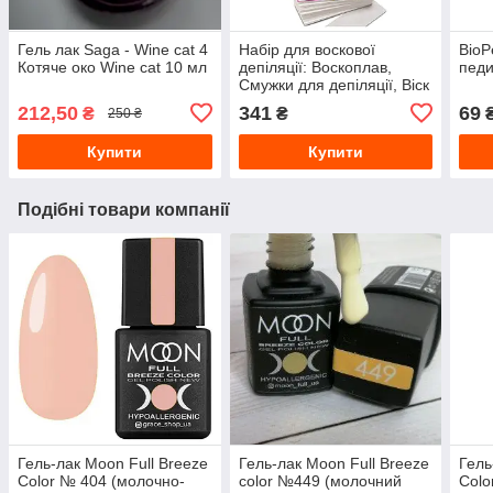
Гель лак Saga - Wine cat 4
Набір для воскової
BioP
Котяче око Wine cat 10 мл
депіляції: Воскоплав,
педи
Смужки для депіляції, Віск
у касетах для депіляції
212,50
341
69
₴
₴
250 ₴
воском
Купити
Купити
Подібні товари компанії
Гель-лак Moon Full Breeze
Гель-лак Moon Full Breeze
Гель
Color № 404 (молочно-
color №449 (молочний
Colo