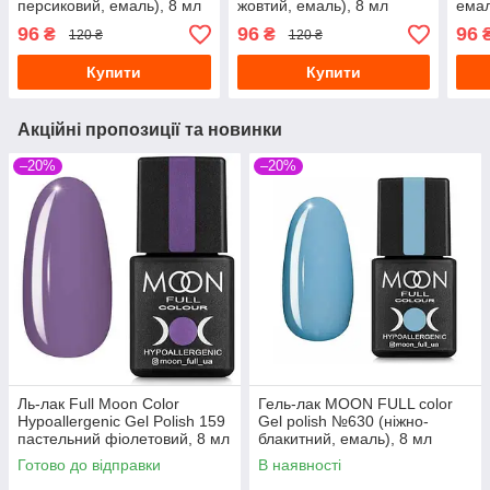
персиковий, емаль), 8 мл
жовтий, емаль), 8 мл
емал
96
96
96
₴
₴
120 ₴
120 ₴
Купити
Купити
Акційні пропозиції та новинки
–20%
–20%
Ль-лак Full Moon Сolor
Гель-лак MOON FULL color
Hypoallergenic Gel Рolish 159
Gel polish №630 (ніжно-
пастельний фіолетовий, 8 мл
блакитний, eмаль), 8 мл
Готово до відправки
В наявності