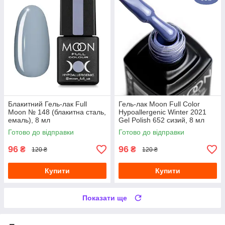
Блакитний Гель-лак Full
Гель-лак Moon Full Сolor
Moon № 148 (блакитна сталь,
Hypoallergenic Winter 2021
емаль), 8 мл
Gel Рolish 652 сизий, 8 мл
Готово до відправки
Готово до відправки
96
96
₴
₴
120 ₴
120 ₴
Купити
Купити
Показати ще