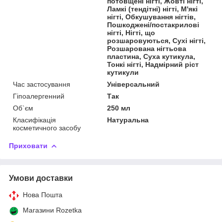
потовщені нігті, Жовті нігті,
Ламкі (тендітні) нігті, М'які
нігті, Обкушування нігтів,
Пошкоджені/постакрилові
нігті, Нігті, що
розшаровуються, Сухі нігті,
Розшарована нігтьова
пластина, Суха кутикула,
Тонкі нігті, Надмірний ріст
кутикули
Час застосування
Універсальний
Гіпоалергенний
Так
Об`єм
250 мл
Класифікація
Натуральна
косметичного засобу
Приховати
Умови доставки
Нова Пошта
Магазини Rozetka