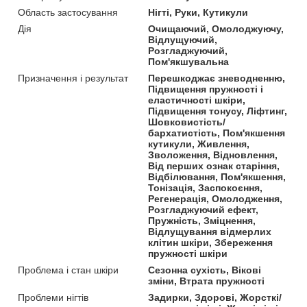
Область застосування
Нігті, Руки, Кутикули
Дія
Очищаючий, Омолоджуючу,
Відлущуючий,
Розгладжуючий,
Пом'якшувальна
Призначення і результат
Перешкоджає зневодненню,
Підвищення пружності і
еластичності шкіри,
Підвищення тонусу, Ліфтинг,
Шовковистість/
бархатистість, Пом'якшення
кутикули, Живлення,
Зволоження, Відновлення,
Від перших ознак старіння,
Відбілювання, Пом'якшення,
Тонізація, Заспокоєння,
Регенерація, Омолодження,
Розгладжуючий ефект,
Пружність, Зміцнення,
Відлущування відмерлих
клітин шкіри, Збереження
пружності шкіри
Проблема і стан шкіри
Сезонна сухість, Вікові
зміни, Втрата пружності
Проблеми нігтів
Задирки, Здорові, Жорсткі/