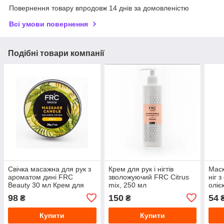
Повернення товару впродовж 14 днів за домовленістю
Всі умови повернення
Подібні товари компанії
Свічка масажна для рук з
Крем для рук і нігтів
Маск
ароматом дині FRC
зволожуючий FRC Citrus
ніг 
Beauty 30 мл Крем для
mix, 250 мл
оліє
рук.
Capu
98
150
54
₴
₴
догл
Купити
Купити