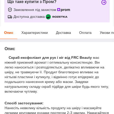
Що таке купити з Пром?
Замовлення під захистом
Доступна доставка
Опис
Характеристики
Доставка
Оплата
Умови п
Опис
Скраб-ексфоліант для рук і ніг від FRC Beauty
має
ніжний приємний аромат і оптимальну консистенцію. Він
легко наноситься і розподіляється, делікатно впливаючи на
шкіру, не травмуючи її. Продукт благотворно впливає на
нігтьові пластини і кутикулу, і відмінно готує епідерміс до
подальшого нанесення крему або маски. Завдяки
натуральному складу скраб підійде для шкіри будь-якого типу,
включаючи чутливу.
Спосіб застосування:
Нанесіть невелику кількість продукту на шкіру і масажуйте
легкими круговими рухами протягом 2-3 хвилин. Намагайтеся