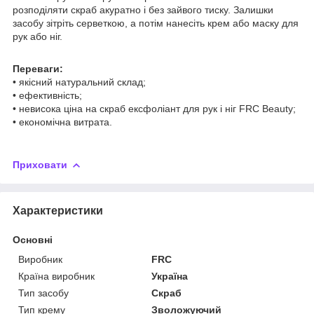
розподіляти скраб акуратно і без зайвого тиску. Залишки
засобу зітріть серветкою, а потім нанесіть крем або маску для
рук або ніг.
Переваги:
• якісний натуральний склад;
• ефективність;
• невисока ціна на скраб ексфоліант для рук і ніг FRC Beauty;
• економічна витрата.
Приховати
Характеристики
Основні
Виробник
FRC
Країна виробник
Україна
Тип засобу
Скраб
Тип крему
Зволожуючий