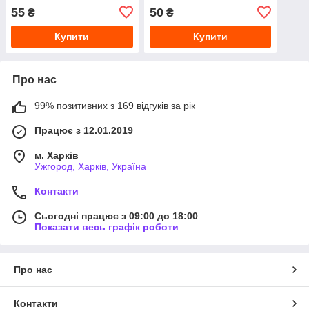
PODODISC S 50 ШТ PDF-
STALEKS PRO PODODISC
55
50
₴
₴
15-80
S 50 шт. PDF-15-100
Купити
Купити
Про нас
99% позитивних з 169 відгуків за рік
Працює з 12.01.2019
м. Харків
Ужгород, Харків, Україна
Контакти
Сьогодні працює з 09:00 до 18:00
Показати весь графік роботи
Про нас
Контакти