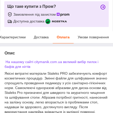
Що таке купити з Пром?
Замовлення під захистом
Доступна доставка
Характеристики
Доставка
Оплата
Умови повернення
Опис
На нашому сайті citymanik.com.ua великий вибір пилок і
бафів для нігтів
Якісні витратні матеріали Staleks PRO забезпечують комфорт
косметичних процедур. Змінні файли для шліфування значно
спрощують проведення педикюру з усіх санітарно-гігієнічних
норм. Самоклеючі одноразові абразиви для диска-основи від
Staleks Pro призначені для швидкого та акуратного чищення
та шліфування стопи. Абразив потрібної гритності, нанесений
на залізну основу, легко впорається із проблемами стоп,
надавши їм здорового, доглянутого вигляду. Після
використання наклейка знімається із залізної поверхні.