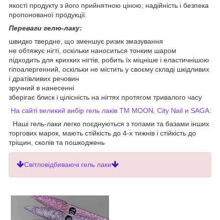
якості продукту з його прийнятною ціною; надійність і безпека
пропонованої продукції.
Переваги гелю-лаку:
швидко твердне, що зменшує ризик змазування
не обтяжує нігті, оскільки наноситься тонким шаром
підходить для крихких нігтів, робить їх міцніше і еластичнішою
гіпоалергенний, оскільки не містить у своєму складі шкідливих
і дратівливих речовин
зручний в нанесенні
зберігає блиск і цілісність на нігтях протягом тривалого часу
На сайті великий вибір гель лаків ТМ MOON, City Nail и SAGA:
Наші гель-лаки легко поєднуються з топами та базами інших
торгових марок, мають стійкість до 4-х тижнів і стійкість до
тріщин, сколів та пошкоджень
Світловідбиваючі гель лаки