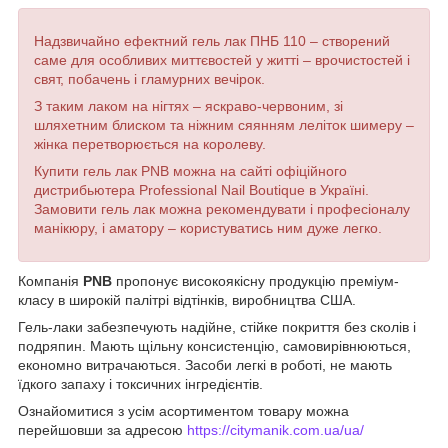
Надзвичайно ефектний гель лак ПНБ 110 – створений
саме для особливих миттєвостей у житті – врочистостей і
свят, побачень і гламурних вечірок.
З таким лаком на нігтях – яскраво-червоним, зі
шляхетним блиском та ніжним сяянням леліток шимеру –
жінка перетворюється на королеву.
Купити гель лак PNB можна на сайті офіційного
дистрибьютера Professional Nail Boutique в Україні.
Замовити гель лак можна рекомендувати і професіоналу
манікюру, і аматору – користуватись ним дуже легко.
Компанія
PNB
пропонує високоякісну продукцію преміум-
класу в широкій палітрі відтінків, виробництва США.
Гель-лаки забезпечують надійне, стійке покриття без сколів і
подряпин. Мають щільну консистенцію, самовирівнюються,
економно витрачаються. Засоби легкі в роботі, не мають
їдкого запаху і токсичних інгредієнтів.
Ознайомитися з усім асортиментом товару можна
перейшовши за адресою
https://citymanik.com.ua/ua/