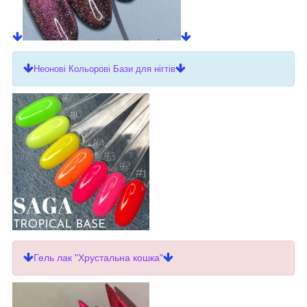
Неонові Кольорові Бази для нігтів
Гель лак "Хрустальна кошка"