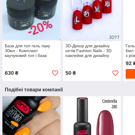
База для топ гель лаку
3D-Декор для дизайну
Гель
30мл - Комплект
нігтів Fashion Nails - 3D
6мл 
каучуковий топ і база
наклейки для дизайну
з рі
Rubber Base City Nail
нігтів - Слайдер дизайн 3D
блис
92
для манікюру
нігті
630
50
₴
₴
Подібні товари компанії