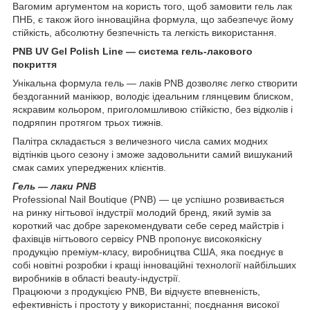
Вагомим аргументом на користь того, щоб замовити гель лак
ПНБ, є також його інноваційна формула, що забезпечує йому
стійкість, абсолютну безпечність та легкість використання.
PNB UV Gel Polish Line ― система гель-лакового
покриття
Унікальна формула гель ― лаків PNB дозволяє легко створити
бездоганний манікюр, володіє ідеальним глянцевим блиском,
яскравим кольором, приголомшливою стійкістю, без відколів і
подряпин протягом трьох тижнів.
Палітра складається з величезного числа самих модних
відтінків цього сезону і зможе задовольнити самий вишуканий
смак самих упереджених клієнтів.
Гель ― лаки PNB
Professional Nail Boutique (PNB) — це успішно розвивається
на ринку нігтьової індустрії молодий бренд, який зумів за
короткий час добре зарекомендувати себе серед майстрів і
фахівців нігтьового сервісу PNB пропонує високоякісну
продукцію преміум-класу, виробництва США, яка поєднує в
собі новітні розробки і кращі інноваційні технології найбільших
виробників в області beauty-індустрії.
Працюючи з продукцією PNB, Ви відчуєте впевненість,
ефективність і простоту у використанні; поєднання високої