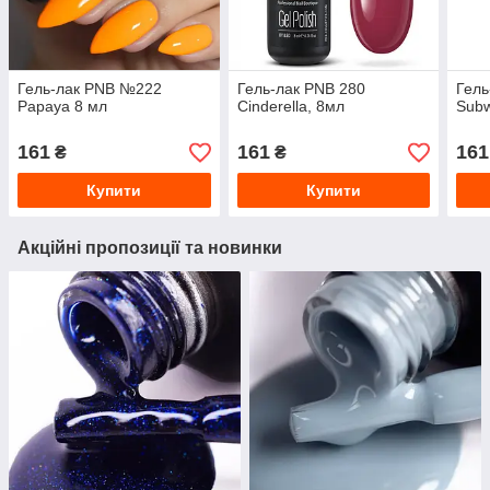
Гель-лак PNB №222
Гель-лак PNB 280
Гель
Papaya 8 мл
Cinderella, 8мл
Subw
161
161
161
₴
₴
Купити
Купити
Акційні пропозиції та новинки