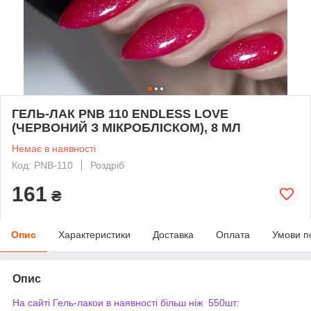
ГЕЛЬ-ЛАК PNB 110 ENDLESS LOVE
(ЧЕРВОНИЙ З МІКРОБЛІСКОМ), 8 МЛ
Немає в наявності
Код: PNB-110
Роздріб
161
₴
Опис
Характеристики
Доставка
Оплата
Умови п
Опис
На сайті Гель-лакои в наявності більш ніж 550шт: