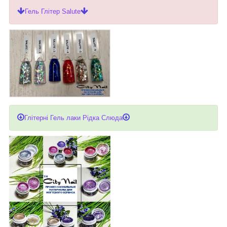
Гель Глітер Salute
Глітерні Гель лаки Рідка Слюда