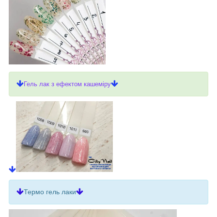
Гель лак з ефектом кашеміру
Термо гель лаки