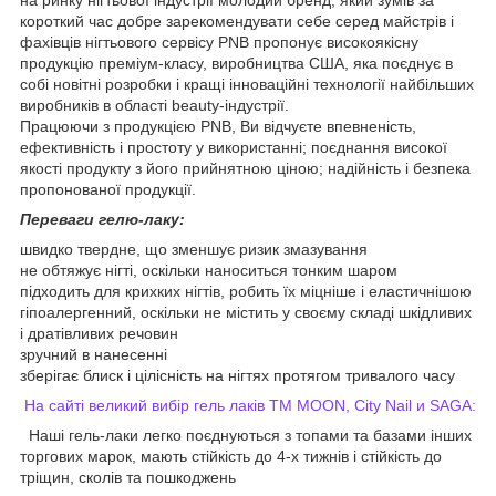
на ринку нігтьової індустрії молодий бренд, який зумів за
короткий час добре зарекомендувати себе серед майстрів і
фахівців нігтьового сервісу PNB пропонує високоякісну
продукцію преміум-класу, виробництва США, яка поєднує в
собі новітні розробки і кращі інноваційні технології найбільших
виробників в області beauty-індустрії.
Працюючи з продукцією PNB, Ви відчуєте впевненість,
ефективність і простоту у використанні; поєднання високої
якості продукту з його прийнятною ціною; надійність і безпека
пропонованої продукції.
Переваги гелю-лаку:
швидко твердне, що зменшує ризик змазування
не обтяжує нігті, оскільки наноситься тонким шаром
підходить для крихких нігтів, робить їх міцніше і еластичнішою
гіпоалергенний, оскільки не містить у своєму складі шкідливих
і дратівливих речовин
зручний в нанесенні
зберігає блиск і цілісність на нігтях протягом тривалого часу
На сайті великий вибір гель лаків ТМ MOON, City Nail и SAGA:
Наші гель-лаки легко поєднуються з топами та базами інших
торгових марок, мають стійкість до 4-х тижнів і стійкість до
тріщин, сколів та пошкоджень