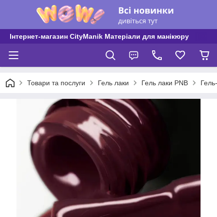
Інтернет-магазин CityManik Матеріали для манікюру
Товари та послуги
Гель лаки
Гель лаки PNB
Гель