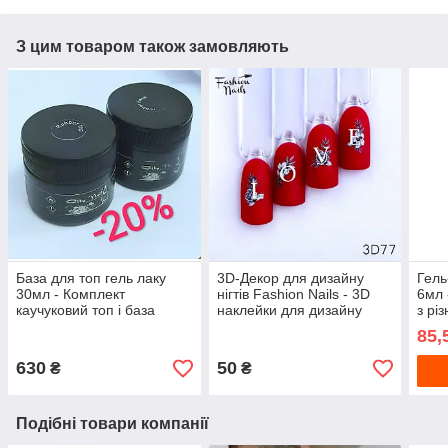
З цим товаром також замовляють
База для топ гель лаку
3D-Декор для дизайну
Гель
30мл - Комплект
нігтів Fashion Nails - 3D
6мл 
каучуковий топ і база
наклейки для дизайну
з рі
Rubber Base City Nail
нігтів - Слайдер дизайн 3D
блис
85,
для манікюру
нігті
630
50
₴
₴
Подібні товари компанії