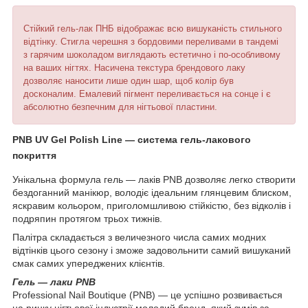
Стійкий гель-лак ПНБ відображає всю вишуканість стильного
відтінку. Стигла черешня з бордовими переливами в тандемі
з гарячим шоколадом виглядають естетично і по-особливому
на ваших нігтях. Насичена текстура брендового лаку
дозволяє наносити лише один шар, щоб колір був
досконалим. Емалевий пігмент переливається на сонце і є
абсолютно безпечним для нігтьової пластини.
PNB UV Gel Polish Line ― система гель-лакового
покриття
Унікальна формула гель ― лаків PNB дозволяє легко створити
бездоганний манікюр, володіє ідеальним глянцевим блиском,
яскравим кольором, приголомшливою стійкістю, без відколів і
подряпин протягом трьох тижнів.
Палітра складається з величезного числа самих модних
відтінків цього сезону і зможе задовольнити самий вишуканий
смак самих упереджених клієнтів.
Гель ― лаки PNB
Professional Nail Boutique (PNB) — це успішно розвивається