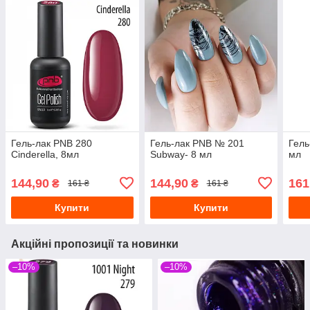
Гель-лак PNB 280
Гель-лак PNB № 201
Гель
Cinderella, 8мл
Subway- 8 мл
мл
144,90
144,90
161
₴
₴
161 ₴
161 ₴
Купити
Купити
Акційні пропозиції та новинки
–10%
–10%