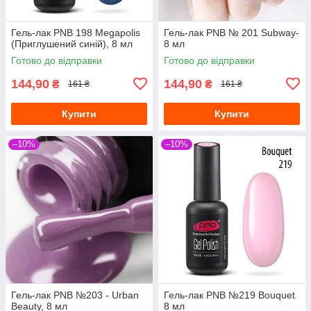
Гель-лак PNB 198 Megapolis
Гель-лак PNB № 201 Subway-
(Приглушений синій), 8 мл
8 мл
Готово до відправки
Готово до відправки
144,90
144,90
₴
₴
161 ₴
161 ₴
Купити
Купити
–10%
–10%
Гель-лак PNB №203 - Urban
Гель-лак PNB №219 Bouquet
Beauty, 8 мл
8 мл