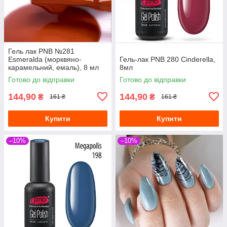
Гель лак PNB №281
Esmeralda (морквяно-
Гель-лак PNB 280 Cinderella,
карамельний, емаль), 8 мл
8мл
Готово до відправки
Готово до відправки
144,90
144,90
₴
₴
161 ₴
161 ₴
Купити
Купити
–10%
–10%