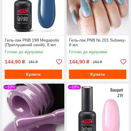
Гель-лак PNB 198 Megapolis
Гель-лак PNB № 201 Subway-
(Приглушений синій), 8 мл
8 мл
Готово до відправки
Готово до відправки
144,90
144,90
₴
₴
161 ₴
161 ₴
Купити
Купити
–10%
–10%