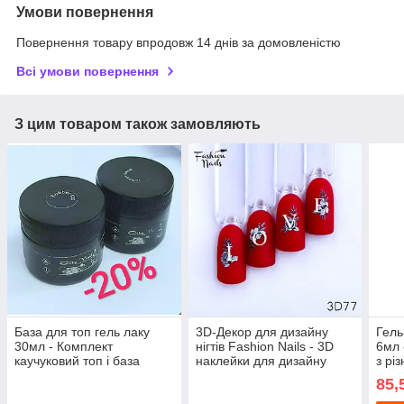
Умови повернення
Повернення товару впродовж 14 днів за домовленістю
Всі умови повернення
З цим товаром також замовляють
База для топ гель лаку
3D-Декор для дизайну
Гель
30мл - Комплект
нігтів Fashion Nails - 3D
6мл 
каучуковий топ і база
наклейки для дизайну
з рі
Rubber Base City Nail
нігтів - Слайдер дизайн 3D
блис
85,
для манікюру
нігті