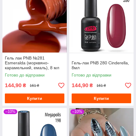
Гель лак PNB №281
Esmeralda (морквяно-
Гель-лак PNB 280 Cinderella,
карамельний, емаль), 8 мл
8мл
Готово до відправки
Готово до відправки
144,90
144,90
₴
₴
161 ₴
161 ₴
Купити
Купити
–10%
–10%