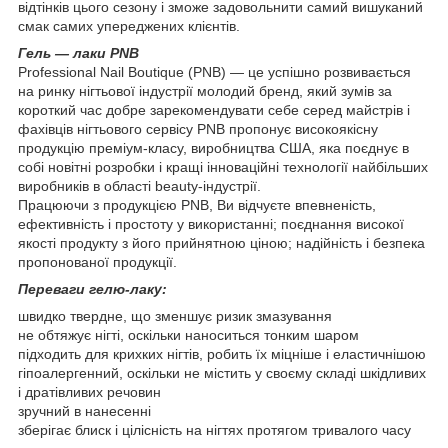
відтінків цього сезону і зможе задовольнити самий вишуканий
смак самих упереджених клієнтів.
Гель ― лаки PNB
Professional Nail Boutique (PNB) — це успішно розвивається
на ринку нігтьової індустрії молодий бренд, який зумів за
короткий час добре зарекомендувати себе серед майстрів і
фахівців нігтьового сервісу PNB пропонує високоякісну
продукцію преміум-класу, виробництва США, яка поєднує в
собі новітні розробки і кращі інноваційні технології найбільших
виробників в області beauty-індустрії.
Працюючи з продукцією PNB, Ви відчуєте впевненість,
ефективність і простоту у використанні; поєднання високої
якості продукту з його прийнятною ціною; надійність і безпека
пропонованої продукції.
Переваги гелю-лаку:
швидко твердне, що зменшує ризик змазування
не обтяжує нігті, оскільки наноситься тонким шаром
підходить для крихких нігтів, робить їх міцніше і еластичнішою
гіпоалергенний, оскільки не містить у своєму складі шкідливих
і дратівливих речовин
зручний в нанесенні
зберігає блиск і цілісність на нігтях протягом тривалого часу