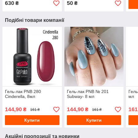
630
50
₴
₴
Подібні товари компанії
Гель-лак PNB 280
Гель-лак PNB № 201
Гель
Cinderella, 8мл
Subway- 8 мл
мл
144,90
144,90
161
₴
₴
161 ₴
161 ₴
Купити
Купити
Акційні пропозиції та новинки