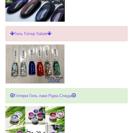
Гель Глітер Salute
Глітерні Гель лаки Рідка Слюда