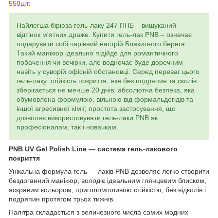
550шт:
Найлегша бірюза гель-лаку 247 ПНБ – вишуканий
відтінок м'ятних драже. Купити гель-лак PNB – означає
подарувати собі чарівний настрій Блакитного берега.
Такий манікюр ідеально підійде для романтичного
побачення чи вечірки, але водночас буде доречним
навіть у суворій офісній обстановці. Серед переваг цього
гель-лаку: стійкість покриття, яке без подряпин та сколів
зберігається не менше 20 днів; абсолютна безпека, яка
обумовлена ​​формулою, вільною від формальдегідів та
іншої агресивної хімії; простота застосування, що
дозволяє використовувати гель-лаки PNB як
професіоналам, так і новачкам.
PNB UV Gel Polish Line ― система гель-лакового
покриття
Унікальна формула гель ― лаків PNB дозволяє легко створити
бездоганний манікюр, володіє ідеальним глянцевим блиском,
яскравим кольором, приголомшливою стійкістю, без відколів і
подряпин протягом трьох тижнів.
Палітра складається з величезного числа самих модних