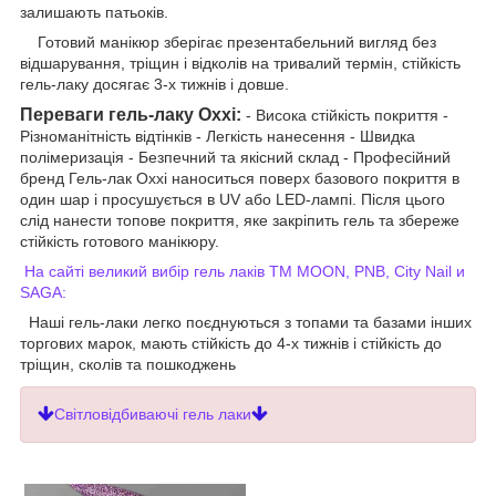
залишають патьоків.
Готовий манікюр зберігає презентабельний вигляд без
відшарування, тріщин і відколів на тривалий термін, стійкість
гель-лаку досягає 3-х тижнів і довше.
Переваги гель-лаку Oxxi:
- Висока стійкість покриття -
Різноманітність відтінків - Легкість нанесення - Швидка
полімеризація - Безпечний та якісний склад - Професійний
бренд Гель-лак Oxxi наноситься поверх базового покриття в
один шар і просушується в UV або LED-лампі. Після цього
слід нанести топове покриття, яке закріпить гель та збереже
стійкість готового манікюру.
На сайті великий вибір гель лаків ТМ MOON, PNB, City Nail и
SAGA:
Наші гель-лаки легко поєднуються з топами та базами інших
торгових марок, мають стійкість до 4-х тижнів і стійкість до
тріщин, сколів та пошкоджень
Світловідбиваючі гель лаки