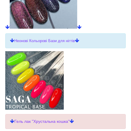
Неонові Кольорові Бази для нігтів
Гель лак "Хрустальна кошка"