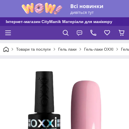
Інтернет-магазин CityManik Матеріали для манікюру
Товари та послуги
Гель лаки
Гель-лаки OXXI
Гель