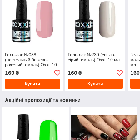
Гель-лак №038
Гель-лак №230 (світло-
Гель
(пастельний бежево-
сірий, емаль) Oxxi, 10 мл
мали
рожевий, емаль) Oxxi, 10
мл
мл
160
160
160
₴
₴
Купити
Купити
Акційні пропозиції та новинки