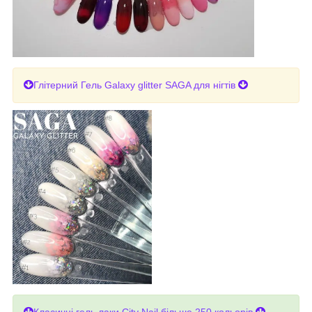
Глітерний Гель Galaxy glitter SAGA для нігтів
Класичні гель лаки City Nail більше 250 кольорів