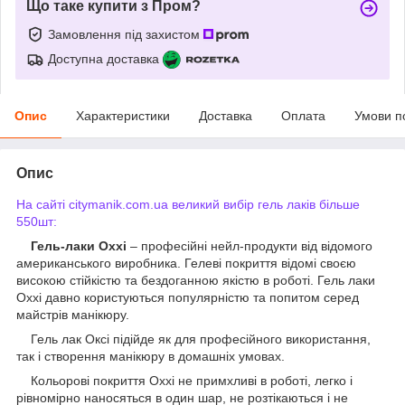
Що таке купити з Пром?
Замовлення під захистом
Доступна доставка
Опис
Характеристики
Доставка
Оплата
Умови п
Опис
На сайті citymanik.com.ua великий вибір гель лаків більше
550шт:
Гель-лаки Oxxi
– професійні нейл-продукти від відомого
американського виробника. Гелеві покриття відомі своєю
високою стійкістю та бездоганною якістю в роботі. Гель лаки
Oxxi давно користуються популярністю та попитом серед
майстрів манікюру.
Гель лак Оксі підійде як для професійного використання,
так і створення манікюру в домашніх умовах.
Кольорові покриття Oxxi не примхливі в роботі, легко і
рівномірно наносяться в один шар, не розтікаються і не