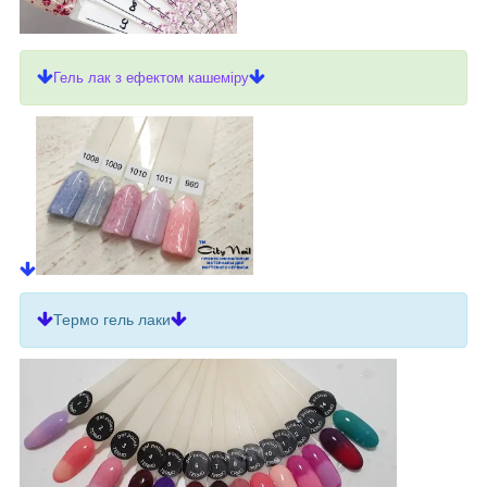
Гель лак з ефектом кашеміру
Термо гель лаки