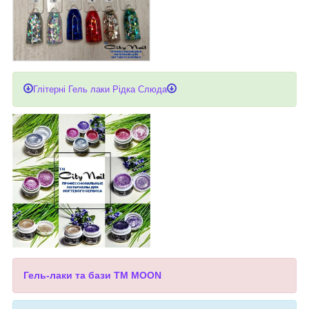
Глітерні Гель лаки Рідка Слюда
Гель-лаки та бази ТМ MOON