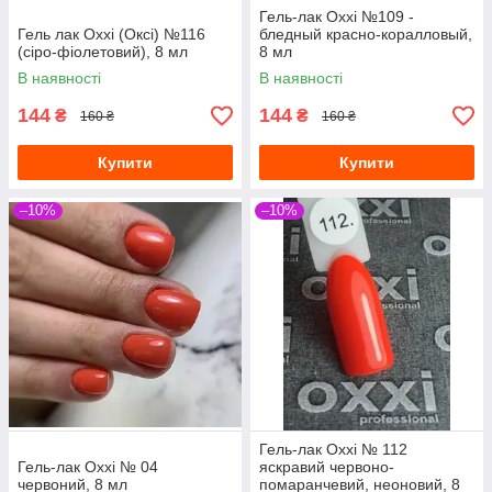
Гель-лак Oxxi №109 -
Гель лак Oxxi (Оксі) №116
бледный красно-коралловый,
(сіро-фіолетовий), 8 мл
8 мл
В наявності
В наявності
144
144
₴
₴
160 ₴
160 ₴
Купити
Купити
–10%
–10%
Гель-лак Oxxi № 112
Гель-лак Oxxi № 04
яскравий червоно-
червоний, 8 мл
помаранчевий, неоновий, 8