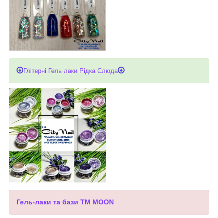
Глітерні Гель лаки Рідка Слюда
Гель-лаки та бази ТМ MOON