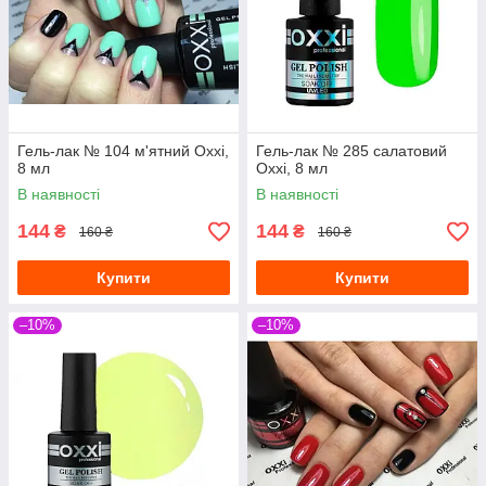
Гель-лак № 104 м'ятний Oxxi,
Гель-лак № 285 салатовий
8 мл
Oxxi, 8 мл
В наявності
В наявності
144
144
₴
₴
160 ₴
160 ₴
Купити
Купити
–10%
–10%