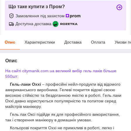
Що таке купити з Пром?
Замовлення під захистом
Доступна доставка
Опис
Характеристики
Доставка
Оплата
Умови п
Опис
На сайті citymanik.com.ua великий вибір гель лаків більше
550шт:
Гель-лаки Oxxi
– професійні нейл-продукти від відомого
американського виробника. Гелеві покриття відомі своєю
високою стійкістю та бездоганною якістю в роботі. Гель лаки
Oxxi давно користуються популярністю та попитом серед
майстрів манікюру.
Гель лак Оксі підійде як для професійного використання,
так і створення манікюру в домашніх умовах.
Кольорові покриття Oxxi не примхливі в роботі, легко і