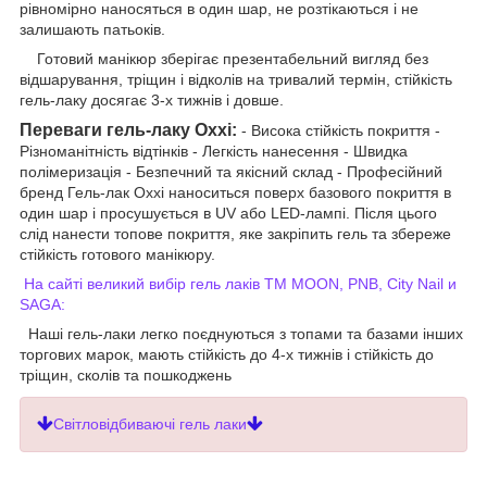
рівномірно наносяться в один шар, не розтікаються і не
залишають патьоків.
Готовий манікюр зберігає презентабельний вигляд без
відшарування, тріщин і відколів на тривалий термін, стійкість
гель-лаку досягає 3-х тижнів і довше.
Переваги гель-лаку Oxxi:
- Висока стійкість покриття -
Різноманітність відтінків - Легкість нанесення - Швидка
полімеризація - Безпечний та якісний склад - Професійний
бренд Гель-лак Oxxi наноситься поверх базового покриття в
один шар і просушується в UV або LED-лампі. Після цього
слід нанести топове покриття, яке закріпить гель та збереже
стійкість готового манікюру.
На сайті великий вибір гель лаків ТМ MOON, PNB, City Nail и
SAGA:
Наші гель-лаки легко поєднуються з топами та базами інших
торгових марок, мають стійкість до 4-х тижнів і стійкість до
тріщин, сколів та пошкоджень
Світловідбиваючі гель лаки