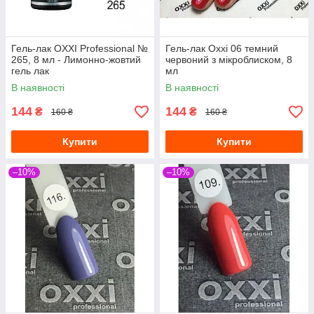
Гель-лак OXXI Professional №
Гель-лак Oxxi 06 темний
265, 8 мл - Лимонно-жовтий
червоний з мікроблиском, 8
гель лак
мл
В наявності
В наявності
144
144
₴
₴
160 ₴
160 ₴
Купити
Купити
–10%
–10%