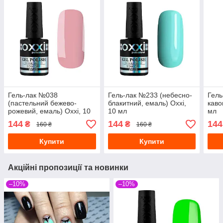
Гель-лак №038
Гель-лак №233 (небесно-
Гель
(пастельний бежево-
блакитний, емаль) Oxxi,
каво
рожевий, емаль) Oxxi, 10
10 мл
мл
мл
144
144
144
₴
₴
160 ₴
160 ₴
Купити
Купити
Акційні пропозиції та новинки
–10%
–10%