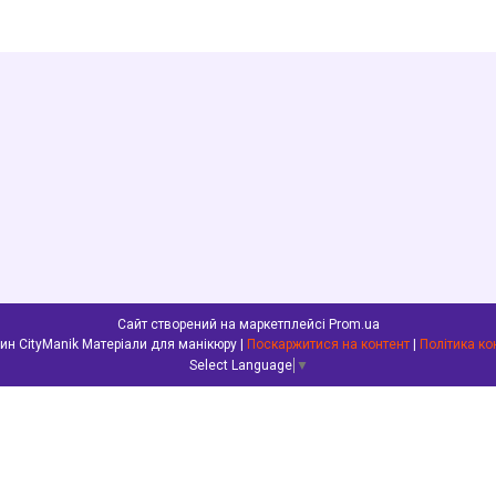
Сайт створений на маркетплейсі
Prom.ua
Інтернет-магазин CityManik Матеріали для манікюру |
Поскаржитися на контент
|
Політика ко
Select Language
▼