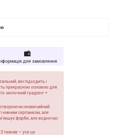
тю
Інформація для замовлення
сальний, він підходить і
жить прекрасною основою для
іто: молочний градієнт +
 і створюючи незвичайний
иті ніжним серпанком, але
ом’якшує фарби, але водночас
–3 тижнів — усе це