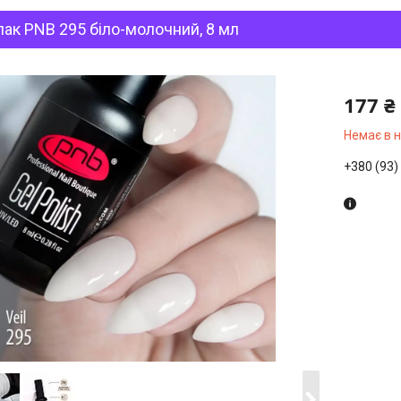
лак PNB 295 біло-молочний, 8 мл
177 ₴
Немає в 
+380 (93)