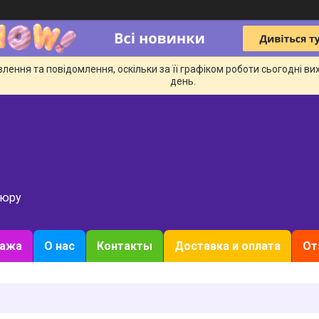
ення та повідомлення, оскільки за її графіком роботи сьогодні в
день.
кюру
дажа
О нас
Контакты
Доставка и оплата
От