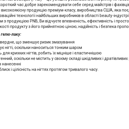
 короткий час добре зарекомендувати себе серед майстрів і фахівці
 високоякісну продукцію преміум-класу, виробництва США, яка поєдн
оваційні технології найбільших виробників в області beauty-індустрії
 з продукцією PNB, Ви відчуєте впевненість, ефективність і просто
кості продукту з його прийнятною ціною; надійність і безпека пропо
 гелю-лаку:
вердне, що зменшує ризик змазування
ує нігті, оскільки наноситься тонким шаром
 для крихких нігтів, робить їх міцніше і еластичнішою
генний, оскільки не містить у своєму складі шкідливих і дратівливи
в нанесенні
блиск і цілісність на нігтях протягом тривалого часу.