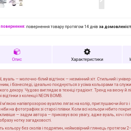
повернення товару протягом 14 днів
за домовленіс
Опис
Характеристики
il, вуаль — молочно-білий відтінок — незмінний хіт. Стильний і універ
ним, і бізнеследі, ідеально поєднується з усіма кольорами та слу
кого декору. Чудово виглядає в техніці градієнт. Тренд на весну й л
і відтінки з колекції NEON BOMB.
il м’якою напівпрозорою вуаллю лягає на колір, приглушаючи його
 ніби на фотографіях зі старої плівки. Коли всі кольори нібито покр
ливіше — задум автора — приковує всю увагу, адже вуаль, хоч і п
образу нотку загадковості.
сть кольору без сколів і подряпин, неймовірний глянець протягом 2