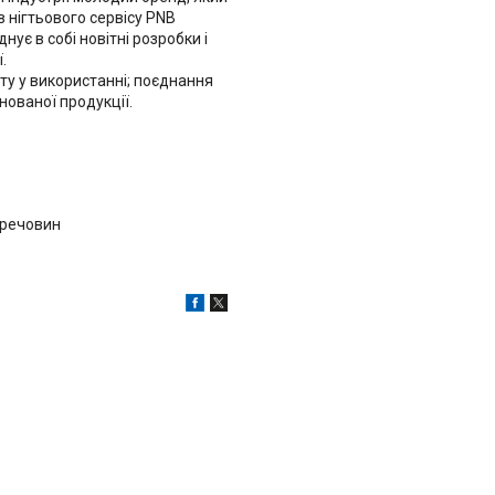
в нігтьового сервісу PNB
ує в собі новітні розробки і
.
ту у використанні; поєднання
нованої продукції.
х речовин