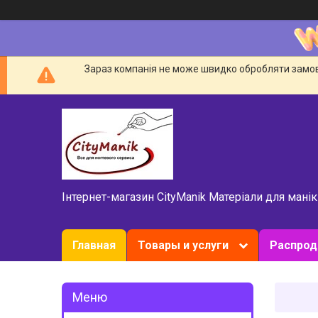
Зараз компанія не може швидко обробляти замовл
Інтернет-магазин CityManik Матеріали для мані
Главная
Товары и услуги
Распро