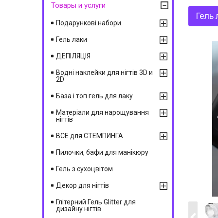
Товары и услуги
Гель 
Подарункові набори.
Гель лаки
ДЕПІЛЯЦІЯ
Водні наклейки для нігтів 3D и
2D
База і топ гель для лаку
Матеріали для нарощування
нігтів
ВСЕ для СТЕМПИНГА
Пилочки, бафи для манікюру
Гель з сухоцвітом
Декор для нігтів
Глітерний Гель Glitter для
дизайну нігтів