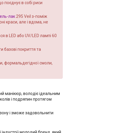
о поєднує в собі риси
гель-лак
295 Veil з-поміж
і краси, але і вдома, не
ся в LED або UV/LED лампі 60
и базові покриття та
и, формальдегідної смоли,
й манікюр, володіє ідеальним
колів і подряпин протягом
езону і зможе задовольнити
ї індустрії молодий бренд, який