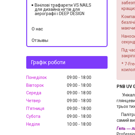
забезп
Вінілові трафарети VS NAILS
кращих
для дизайна нігтів для
аерографії і DEEP DESIGN
Компак
безліч
маючи 
О нас
Наноси
Отзывы
секунд
Під ча
закріп
Графік роботи
* 7-Fr
ксилол
Понеділок
09:00
18:00
Вівторок
09:00
18:00
PNB UV G
Середа
09:00
18:00
Унікальн
глянцеви
Четвер
09:00
18:00
трьох ти
Пʼятниця
09:00
18:00
Палітра 
Субота
09:00
18:00
самий ви
Неділя
10:00
18:00
Гель ― л
Professio