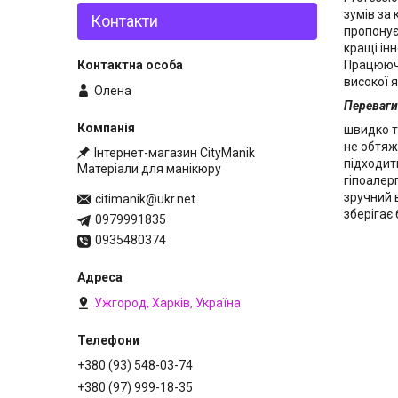
зумів за
Контакти
пропонує
кращі інн
Працюючи
високої я
Олена
Переваги
швидко т
не обтяж
Інтернет-магазин CityManik
підходить
Матеріали для манікюру
гіпоалер
зручний 
citimanik@ukr.net
зберігає 
0979991835
0935480374
Ужгород, Харків, Україна
+380 (93) 548-03-74
+380 (97) 999-18-35