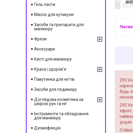
Гель пасти
Масло для кутикули
Засоби та препарати для
манікюру
Фрези
Аксесуари
Кисті для манікюру
Краса і здоров'я
Павутинка для нігтів
295 Ve
нарече
Засоби для педикюру
будь-я
неонов
Доглядова косметика за
шкірою рук та ніг
295 Ve
ефект,
Інструменти та обладнання
найваж
для манікюру
додає 
Дезинфекція
Стійкі