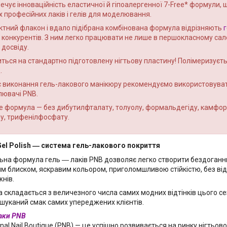
ечує інноваційність еластичної й гіпоалергенної 7-Free* формули, щ
 професійних лаків і гелів для моделювання.
тний флакон і вдало підібрана комбінована формула відрізняють
і конкурентів. З ним легко працювати не лише в першокласному салон
досвіду.
ться на стандартно підготовлену нігтьову пластину! Полімеризуєть
.
с виконання гель-лакового манікюру рекомендуємо використовуват
лювачі PNB.
ee формула — без дибутилфталату, толуолу, формальдегіду, камфор
у, трифенілфосфату.
el Polish ― система гель-лакового покриття
а формула гель ― лаків PNB дозволяє легко створити бездоганни
м блиском, яскравим кольором, приголомшливою стійкістю, без від
жнів.
складається з величезного числа самих модних відтінків цього с
шуканий смак самих упереджених клієнтів.
аки PNB
nal Nail Boutique (PNB) — це успішно розвивається на ринку нігтьово