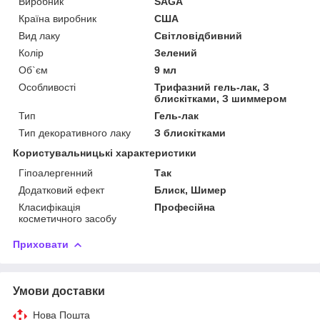
Виробник
SAGA
Країна виробник
США
Вид лаку
Світловідбивний
Колір
Зелений
Об`єм
9 мл
Особливості
Трифазний гель-лак, З
блискітками, З шиммером
Тип
Гель-лак
Тип декоративного лаку
З блискітками
Користувальницькі характеристики
Гіпоалергенний
Так
Додатковий ефект
Блиск, Шимер
Класифікація
Професійна
косметичного засобу
Приховати
Умови доставки
Нова Пошта