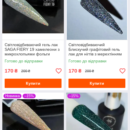
Світловідбиваючий гель лак
Світловідбиваючий
SAGA FIERY 19 хамелеони з
Блискучий графітовий гель
микрохлопьями фольги
лак для нігтів з мерехтінням
ефект відображення срібло 8
блискітками микроблеском
Готово до відправки
Готово до відправки
мл
шиммером глітером
170
170
₴
₴
200 ₴
200 ₴
Купити
Купити
Новинка
–15%
–15%