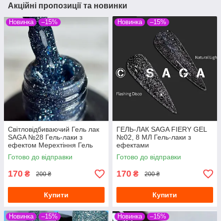
Акційні пропозиції та новинки
Новинка
–15%
Новинка
–15%
Світловідбиваючий Гель лак
ГЕЛЬ-ЛАК SAGA FIERY GEL
SAGA №28 Гель-лаки з
№02, 8 МЛ Гель-лаки з
ефектом Мерехтіння Гель
ефектами
лак з переливчастими
світловідбиваючими Гель-
Готово до відправки
Готово до відправки
блискіток
лаки з мерехтінням
микроблеском
170
170
₴
₴
200 ₴
200 ₴
Купити
Купити
Новинка
–15%
Новинка
–15%