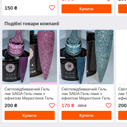
150
₴
Купити
Подібні товари компанії
Світловідбиваючий Гель
Світловідбиваючий Гель
Світ
лак SAGA Гель-лаки з
лак SAGA Гель-лаки з
лак 
ефектом Мерехтіння Гель
ефектом Мерехтіння Гель
ефек
лак з переливчастими
лак з переливчастими
лак 
200
170
200
₴
₴
200 ₴
блискіток
блискіток
блис
Купити
Купити