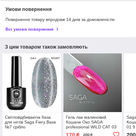
Умови повернення
Повернення товару впродовж 14 днів за домовленістю
Всі умови повернення
З цим товаром також замовляють
Світловідбиваюча база
Гель лак малиновий
Saga
для нігтів Saga Fiery Base
Кошаче Око SAGA
Кош
№7 срібло
professional WILD CAT 03
01 9
9 мл рожевий
170
200
₴
200 ₴