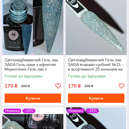
Світловідбиваючий Гель лак
Світловідбиваючий Гель лак
SAGA Гель-лаки з ефектом
SAGA яскраво-срібний №15 -
Мерехтіння Гель лак з
в асортименті 25 кольорів на
переливчастими блискіток
вибір
Готово до відправки
Готово до відправки
170
170
₴
₴
200 ₴
200 ₴
Купити
Купити
Новинка
–15%
Новинка
–15%