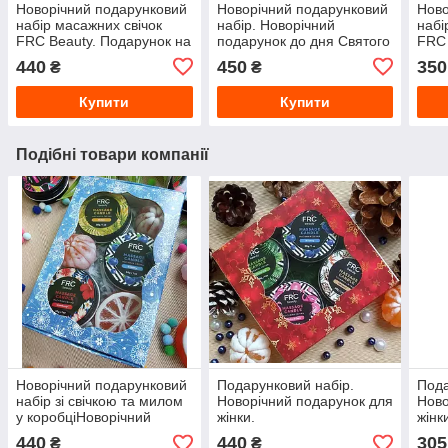
Новорічний подарунковий
Новорічний подарунковий
Ново
набір масажних свічок
набір. Новорічний
набі
FRC Beauty. Подарунок на
подарунок до дня Святого
FRC 
Новий рік..Подарунок для
Миколая.
Нови
440
450
350
₴
₴
жінки.
жінк
Купити
Купити
Подібні товари компанії
Новорічний подарунковий
Подарунковий набір.
Пода
набір зі свічкою та милом
Новорічний подарунок для
Ново
у коробціНоворічний
жінки.
жінк
подарунок для жінки.
440
440
305
₴
₴