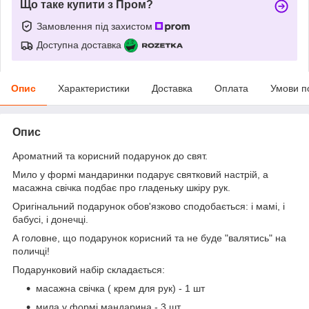
Що таке купити з Пром?
Замовлення під захистом
Доступна доставка
Опис
Характеристики
Доставка
Оплата
Умови п
Опис
Ароматний та корисний подарунок до свят.
Мило у формі мандаринки подарує святковий настрій, а
масажна свічка подбає про гладеньку шкіру рук.
Оригінальний подарунок обов'язково сподобається: і мамі, і
бабусі, і донечці.
А головне, що подарунок корисний та не буде "валятись" на
поличці!
Подарунковий набір складається:
масажна свічка ( крем для рук) - 1 шт
мила у формі мандарина - 3 шт