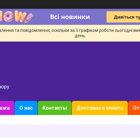
ення та повідомлення, оскільки за її графіком роботи сьогодні в
день.
кюру
дажа
О нас
Контакты
Доставка и оплата
От