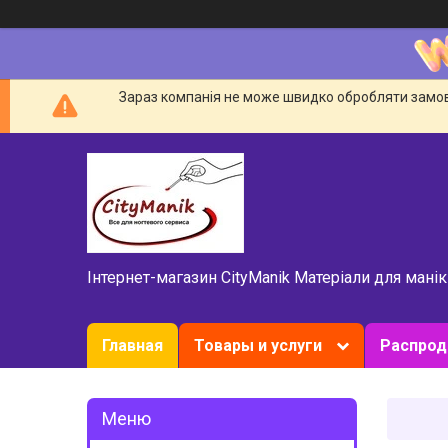
Зараз компанія не може швидко обробляти замовл
Інтернет-магазин CityManik Матеріали для мані
Главная
Товары и услуги
Распро