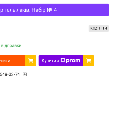
р гель лаків. Набір № 4
Код:
НП 4
 відправки
упити
Купити з
 548-03-74