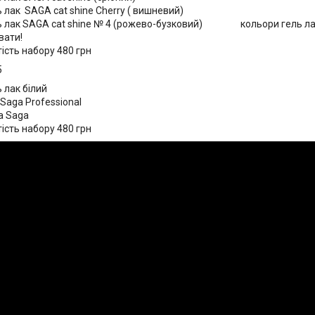
ь лак
SAGA cat shine
Cherry ( вишневий)
ь лак
SAGA cat shine
№ 4 (рожево-бузковий)
кольори гель л
вати!
тість набору 480 грн
5
 лак білий
Saga
Professional
а
Saga
тість набору 480 грн