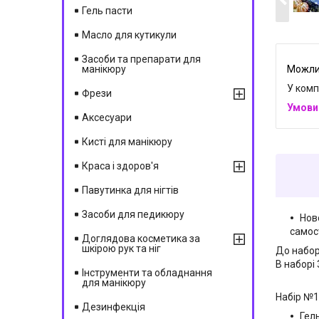
Гель пасти
Масло для кутикули
Засоби та препарати для
манікюру
У комп
Фрези
Аксесуари
Кисті для манікюру
Краса і здоров'я
Павутинка для нігтів
Засоби для педикюру
Нов
самос
Доглядова косметика за
шкірою рук та ніг
До набор
В наборі 
Інструменти та обладнання
для манікюру
Набір №1
Дезинфекція
Гел