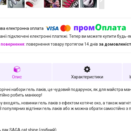
анії підключені електронні платежі. Тепер ви можете купити будь-
повернення товару протягом 14 днів
за домовленіс
Опис
Характеристики
орічні набори гель лаків, це чудовий подарунок, як для майстра мані
тійно робить манікюр!
у входять, новинки гель лаків з ефектом котяче око, а також магніт
3 популярних відтінки гель лаків або ж можна обрати самостійно з п
ь лак
SAGA cat shine (срібний)