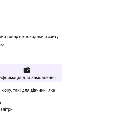
який товар не покидаючи сайту.
тю
Інформація для замовлення
кюру, так і для дівчини, яка
!
алітри!