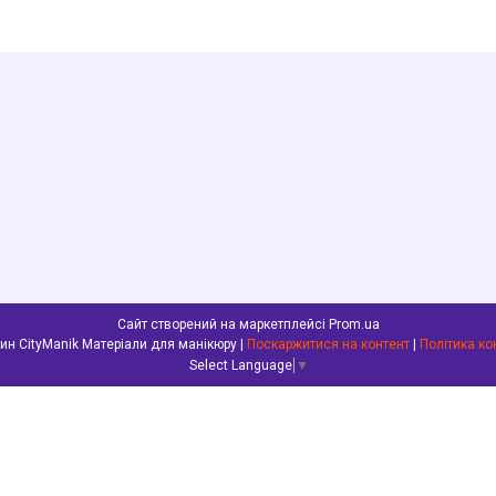
Сайт створений на маркетплейсі
Prom.ua
Інтернет-магазин CityManik Матеріали для манікюру |
Поскаржитися на контент
|
Політика ко
Select Language
▼