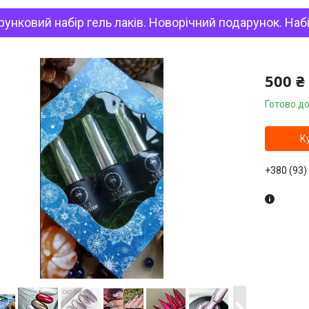
унковий набір гель лаків. Новорічний подарунок. Набі
500 ₴
Готово до
К
+380 (93)