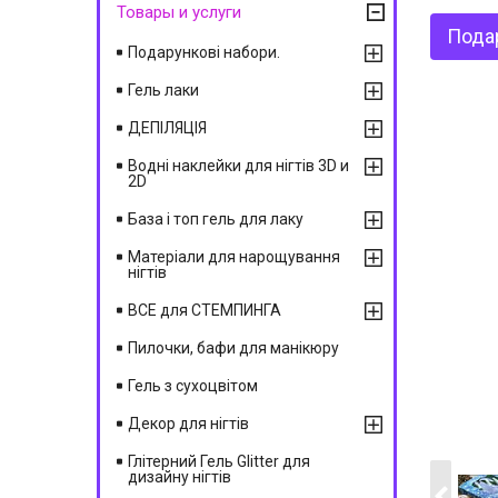
Товары и услуги
Подар
Подарункові набори.
Гель лаки
ДЕПІЛЯЦІЯ
Водні наклейки для нігтів 3D и
2D
База і топ гель для лаку
Матеріали для нарощування
нігтів
ВСЕ для СТЕМПИНГА
Пилочки, бафи для манікюру
Гель з сухоцвітом
Декор для нігтів
Глітерний Гель Glitter для
дизайну нігтів