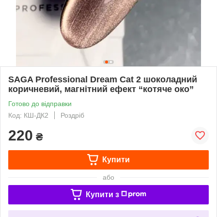
SAGA Professional Dream Cat 2 шоколадний
коричневий, магнітний ефект “котяче око”
Готово до відправки
Код: КШ-ДК2
Роздріб
220
₴
Купити
або
Купити з