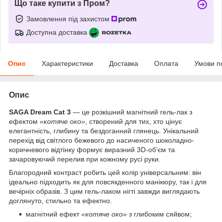
Що таке купити з Пром?
Замовлення під захистом
Доступна доставка
Опис
Характеристики
Доставка
Оплата
Умови п
Опис
SAGA Dream Cat 3
— це розкішний магнітний гель-лак з
ефектом
«котяче око»
, створений для тих, хто цінує
елегантність, глибину та бездоганний глянець. Унікальний
перехід від світлого бежевого до насиченого шоколадно-
коричневого відтінку формує виразний 3D-об’єм та
зачаровуючий перелив при кожному русі руки.
Благородний контраст робить цей колір універсальним: він
ідеально підходить як для повсякденного манікюру, так і для
вечірніх образів. З цим гель-лаком нігті завжди виглядають
доглянуто, стильно та ефектно.
магнітний ефект
«котяче око»
з глибоким сяйвом;