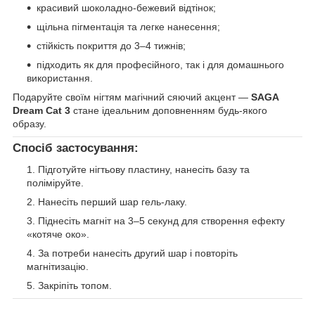
красивий шоколадно-бежевий відтінок;
щільна пігментація та легке нанесення;
стійкість покриття до 3–4 тижнів;
підходить як для професійного, так і для домашнього
використання.
Подаруйте своїм нігтям магічний сяючий акцент —
SAGA
Dream Cat 3
стане ідеальним доповненням будь-якого
образу.
Спосіб застосування:
Підготуйте нігтьову пластину, нанесіть базу та
поліміруйте.
Нанесіть перший шар гель-лаку.
Піднесіть магніт на 3–5 секунд для створення ефекту
«котяче око».
За потреби нанесіть другий шар і повторіть
магнітизацію.
Закріпіть топом.