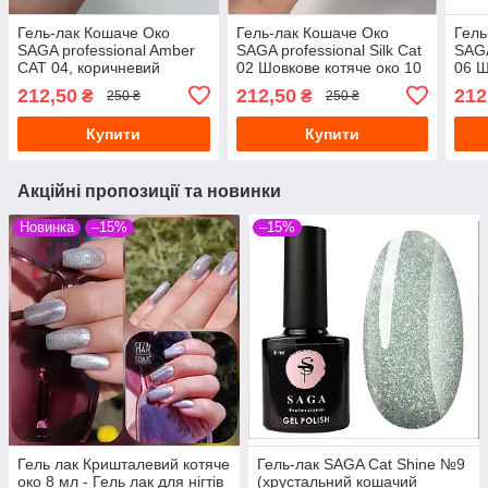
Гель-лак Кошаче Око
Гель-лак Кошаче Око
Гель
SAGA professional Amber
SAGA professional Silk Cat
SAGA
CAT 04, коричневий
02 Шовкове котяче око 10
06 Ш
Новинка 2025 року. Котяче
мл
мл
212,50
212,50
212
₴
₴
250 ₴
250 ₴
око.
Купити
Купити
Акційні пропозиції та новинки
Новинка
–15%
–15%
Гель лак Кришталевий котяче
Гель-лак SAGA Cat Shine №9
око 8 мл - Гель лак для нігтів
(хрустальний кошачий