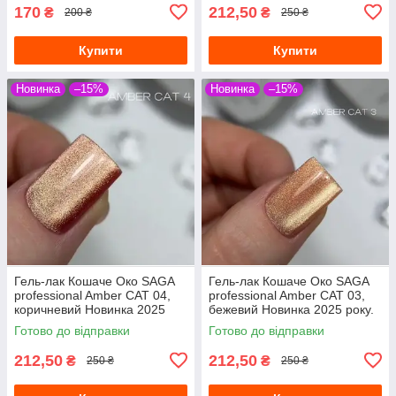
170
212,50
₴
₴
200 ₴
250 ₴
Купити
Купити
Новинка
–15%
Новинка
–15%
Гель-лак Кошаче Око SAGA
Гель-лак Кошаче Око SAGA
professional Amber CAT 04,
professional Amber CAT 03,
коричневий Новинка 2025
бежевий Новинка 2025 року.
року. Котяче око.
Котяче око.
Готово до відправки
Готово до відправки
212,50
212,50
₴
₴
250 ₴
250 ₴