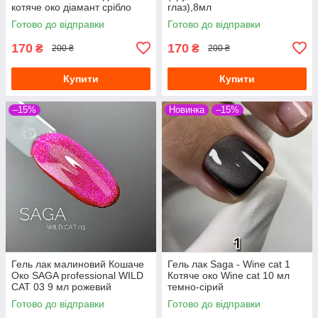
котяче око діамант срібло
глаз),8мл
Кришталева Кішечка
Готово до відправки
Готово до відправки
170
170
₴
₴
200 ₴
200 ₴
Купити
Купити
–15%
Новинка
–15%
Гель лак малиновий Кошаче
Гель лак Saga - Wine cat 1
Око SAGA professional WILD
Котяче око Wine cat 10 мл
CAT 03 9 мл рожевий
темно-сірий
Готово до відправки
Готово до відправки