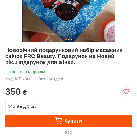
Новорічний подарунковий набір масажних
свічок FRC Beauty. Подарунок на Новий
рік..Подарунок для жінки.
Готово до відправки
Код: МП -3м
Опт і роздріб
350
₴
340 ₴
від 3 шт.
Купити
або