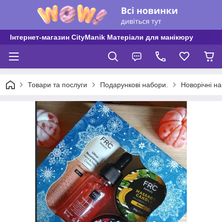
Інтернет-магазин CityManik Матеріали для манікюру
Товари та послуги
Подарункові набори.
Новорічні н