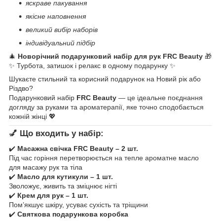
яскраве пакування
якісне наповнення
великий вибір наборів
індивідуальний підбір
🎄
Новорічний подарунковий набір для рук FRC Beauty
🎁
✨ Турбота, затишок і релакс в одному подарунку ✨
Шукаєте стильний та корисний подарунок на Новий рік або
Різдво?
Подарунковий набір
FRC Beauty
— це ідеальне поєднання
догляду за руками та ароматерапії, яке точно сподобається
кожній жінці 💖
💅 Що входить у набір:
✔️
Масажна свічка FRC Beauty – 2 шт.
Під час горіння перетворюється на тепле ароматне масло
для масажу рук та тіла
✔️
Масло для кутикули – 1 шт.
Зволожує, живить та зміцнює нігті
✔️
Крем для рук – 1 шт.
Пом’якшує шкіру, усуває сухість та тріщини
✔️
Святкова подарункова коробка