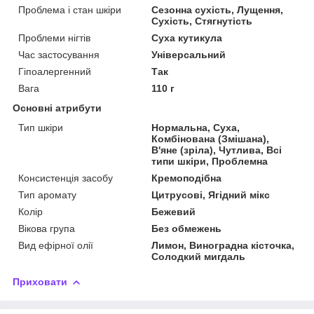
Проблема і стан шкіри
Сезонна сухість, Лущення,
Сухість, Стягнутість
Проблеми нігтів
Суха кутикула
Час застосування
Універсальний
Гіпоалергенний
Так
Вага
110 г
Основні атрибути
Тип шкіри
Нормальна, Суха,
Комбінована (Змішана),
В'яне (зріла), Чутлива, Всі
типи шкіри, Проблемна
Консистенція засобу
Кремоподібна
Тип аромату
Цитрусові, Ягідний мікс
Колір
Бежевий
Вікова група
Без обмежень
Вид ефірної олії
Лимон, Виноградна кісточка,
Солодкий мигдаль
Приховати