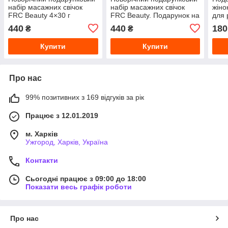
набір масажних свічок
набір масажних свічок
жіно
FRC Beauty 4×30 г
FRC Beauty. Подарунок на
для 
(ароматні, для рук)
Новий рік..Подарунок для
SPA-
440
440
180
₴
₴
Подарунок на Новий
жінки.
8 Бе
рік..Подарунок для жінки.
Купити
Купити
Про нас
99% позитивних з 169 відгуків за рік
Працює з 12.01.2019
м. Харків
Ужгород, Харків, Україна
Контакти
Сьогодні працює з 09:00 до 18:00
Показати весь графік роботи
Про нас