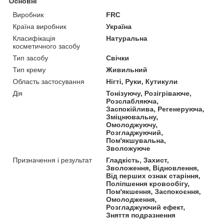
Основні
Виробник
FRC
Країна виробник
Україна
Класифікація
Натуральна
косметичного засобу
Тип засобу
Свічки
Тип крему
Живильний
Область застосування
Нігті, Руки, Кутикули
Дія
Тонізуючу, Розігріваюче,
Розслабляюча,
Заспокійлива, Регенеруюча,
Зміцнювальну,
Омолоджуючу,
Розгладжуючий,
Пом'якшувальна,
Зволожуюче
Призначення і результат
Гладкість, Захист,
Зволоження, Відновлення,
Від перших ознак старіння,
Поліпшення кровообігу,
Пом'якшення, Заспокоєння,
Омолодження,
Розгладжуючий ефект,
Зняття подразнення