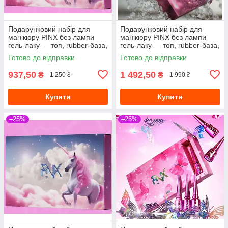
Подарунковий набір для
Подарунковий набір для
манікюру PINX без лампи
манікюру PINX без лампи
гель-лаку — топ, rubber-база,
гель-лаку — топ, rubber-база,
камуфлююча база, червона
камуфлююча база, червона
Готово до відправки
Готово до відправки
база
база
937,50
1 492,50
₴
₴
1 250 ₴
1 990 ₴
Купити
Купити
–25%
–25%