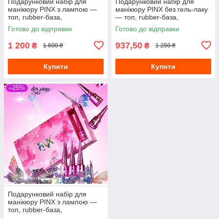
Подарунковий набір для
Подарунковий набір для
манікюру PINX з лампою —
манікюру PINX без гель-лаку
топ, rubber-база,
— топ, rubber-база,
камуфлююча база, червона
камуфлююча база, червона
Готово до відправки
Готово до відправки
база
база
1 200
937,50
₴
₴
1 600 ₴
1 250 ₴
Купити
Купити
–25%
Подарунковий набір для
манікюру PINX з лампою —
топ, rubber-база,
камуфлююча база, червона