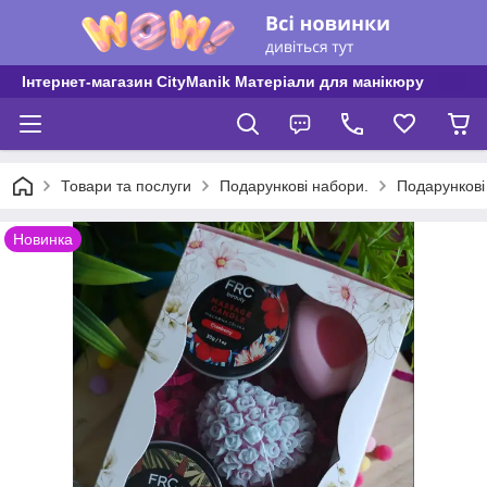
Інтернет-магазин CityManik Матеріали для манікюру
Товари та послуги
Подарункові набори.
Подарункові
Новинка