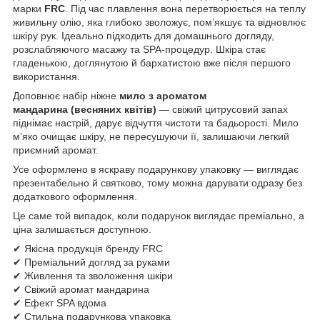
марки
FRC
. Під час плавлення вона перетворюється на теплу
живильну олію, яка глибоко зволожує, пом’якшує та відновлює
шкіру рук. Ідеально підходить для домашнього догляду,
розслабляючого масажу та SPA-процедур. Шкіра стає
гладенькою, доглянутою й бархатистою вже після першого
використання.
Доповнює набір ніжне
мило з ароматом
мандарина
(весняних квітів)
— свіжий цитрусовий запах
піднімає настрій, дарує відчуття чистоти та бадьорості. Мило
м’яко очищає шкіру, не пересушуючи її, залишаючи легкий
приємний аромат.
Усе оформлено в яскраву подарункову упаковку — виглядає
презентабельно й святково, тому можна дарувати одразу без
додаткового оформлення.
Це саме той випадок, коли подарунок виглядає преміально, а
ціна залишається доступною.
✔ Якісна продукція бренду FRC
✔ Преміальний догляд за руками
✔ Живлення та зволоження шкіри
✔ Свіжий аромат мандарина
✔ Ефект SPA вдома
✔ Стильна подарункова упаковка