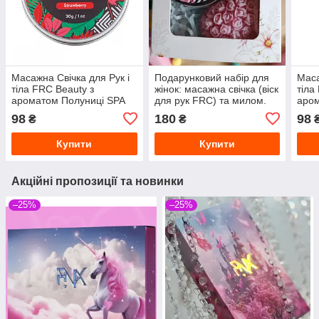
Масажна Свічка для Рук і
Подарунковий набір для
Маса
тіла FRC Beauty з
жінок: масажна свічка (віск
тіла
ароматом Полуниці SPA
для рук FRC) та милом.
аром
догляд за руками Масажні
SPA-догляд, подарунок на
догл
98
180
98
₴
₴
свічки для манікюру
8 Березня
свіч
Купити
Купити
Акційні пропозиції та новинки
–25%
–25%