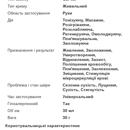
Тип крему
Живильний
Область застосування
Руки
Дія
Тонізуючу, Масажне,
Розігріваюче,
Розслабляюча,
Регенеруюча, Омолоджуючу,
Пом'якшувальна,
Зволожуюче
Призначення і результат
Живлення, Зволоження,
Умиротворення,
Відновлення, Захист,
Поліпшення кровообігу,
Пом'якшення, Заспокоєння,
Зміцнення, Стимуляція
мікроциркуляції крові
Проблема і стан шкіри
Сезонна сухість, Лущення,
Сухість, Стягнутість
Час застосування
Універсальний
Гіпоалергенний
Так
Об`єм
30 мл
Вага
30 г
Користувальницькі характеристики