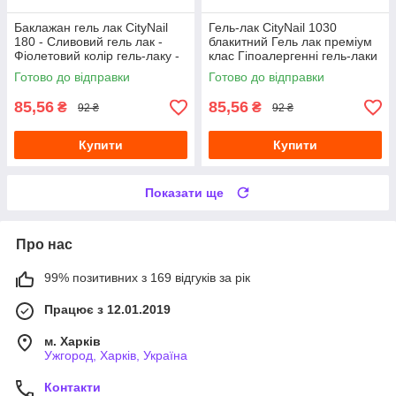
Баклажан гель лак CityNail
Гель-лак CityNail 1030
180 - Сливовий гель лак -
блакитний Гель лак преміум
Фіолетовий колір гель-лаку -
клас Гіпоалергенні гель-лаки
Темні кольори гель лаків
для нігтів Гель-лаки City Nail
Готово до відправки
Готово до відправки
85,56
85,56
₴
₴
92 ₴
92 ₴
Купити
Купити
Показати ще
Про нас
99% позитивних з 169 відгуків за рік
Працює з 12.01.2019
м. Харків
Ужгород, Харків, Україна
Контакти