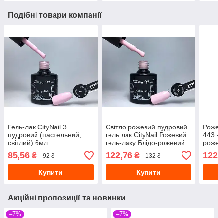
Подібні товари компанії
Гель-лак CityNail 3
Світло рожевий пудровий
Роже
пудровий (пастельний,
гель лак CityNail Рожевий
443 
світлий) 6мл
гель-лаку Блідо-рожевий
роже
гель лак Пастельні гель-
роже
85,56
122,76
122
₴
₴
92 ₴
132 ₴
лаки
Стій
Купити
Купити
Акційні пропозиції та новинки
–7%
–7%