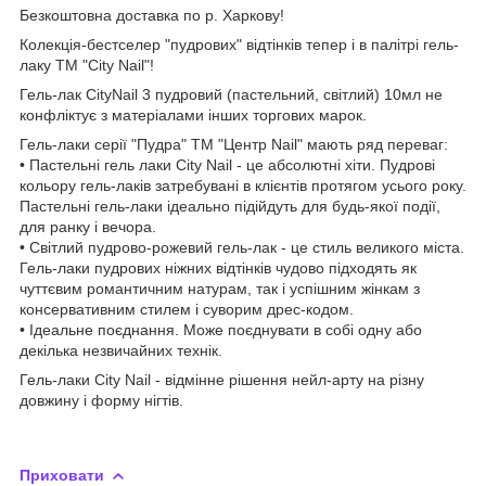
Безкоштовна доставка по р. Харкову!
Колекція-бестселер "пудрових" відтінків тепер і в палітрі гель-
лаку ТМ "City Nail"!
Гель-лак CityNail 3 пудровий (пастельний, світлий) 10мл не
конфліктує з матеріалами інших торгових марок.
Гель-лаки серії "Пудра" ТМ "Центр Nail" мають ряд переваг:
• Пастельні гель лаки City Nail - це абсолютні хіти. Пудрові
кольору гель-лаків затребувані в клієнтів протягом усього року.
Пастельні гель-лаки ідеально підійдуть для будь-якої події,
для ранку і вечора.
• Світлий пудрово-рожевий гель-лак - це стиль великого міста.
Гель-лаки пудрових ніжних відтінків чудово підходять як
чуттєвим романтичним натурам, так і успішним жінкам з
консервативним стилем і суворим дрес-кодом.
• Ідеальне поєднання. Може поєднувати в собі одну або
декілька незвичайних технік.
Гель-лаки City Nail - відмінне рішення нейл-арту на різну
довжину і форму нігтів.
Приховати