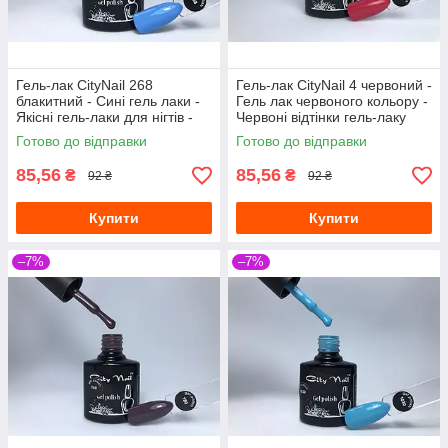
Гель-лак CityNail 268
Гель-лак CityNail 4 червоний -
блакитний - Сині гель лаки -
Гель лак червоного кольору -
Якісні гель-лаки для нігтів -
Червоні відтінки гель-лаку
Стійкий гель лак
Готово до відправки
Готово до відправки
85,56
85,56
₴
₴
92 ₴
92 ₴
Купити
Купити
–7%
–7%