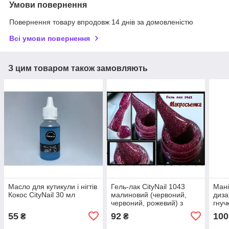
Умови повернення
Повернення товару впродовж 14 днів за домовленістю
Всі умови повернення
З цим товаром також замовляють
Масло для кутикули і нігтів
Гель-лак CityNail 1043
Мані
Кокос CityNail 30 мл
малиновий (червоний,
диза
червоний, рожевий) з
гнуч
блискітками Гель-лаки City
для н
55
92
100
₴
₴
Nail - Стійкий гель лак