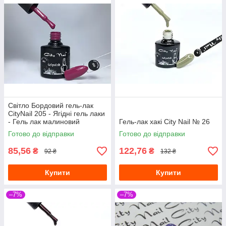
Світло Бордовий гель-лак
CityNail 205 - Ягідні гель лаки
- Гель лак малиновий
Гель-лак хакі City Nail № 26
рожевий
Готово до відправки
Готово до відправки
85,56
122,76
₴
₴
92 ₴
132 ₴
Купити
Купити
–7%
–7%