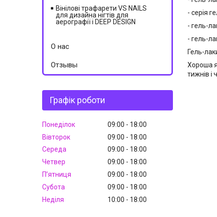
Вінілові трафарети VS NAILS
- серія г
для дизайна нігтів для
аерографії і DEEP DESIGN
- гель-ла
- гель-ла
О нас
Гель-лак
Отзывы
Хороша як
тижнів і
Графік роботи
Понеділок
09:00
18:00
Вівторок
09:00
18:00
Середа
09:00
18:00
Четвер
09:00
18:00
Пʼятниця
09:00
18:00
Субота
09:00
18:00
Неділя
10:00
18:00