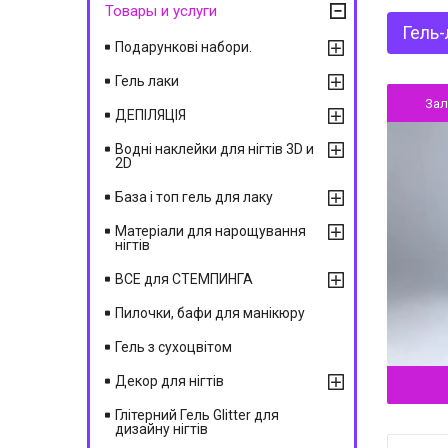
Товары и услуги
Гель-
Подарункові набори.
Гель лаки
За
ДЕПІЛЯЦІЯ
Водні наклейки для нігтів 3D и
2D
База і топ гель для лаку
Матеріали для нарощування
нігтів
ВСЕ для СТЕМПИНГА
Пилочки, бафи для манікюру
Гель з сухоцвітом
Декор для нігтів
Глітерний Гель Glitter для
дизайну нігтів