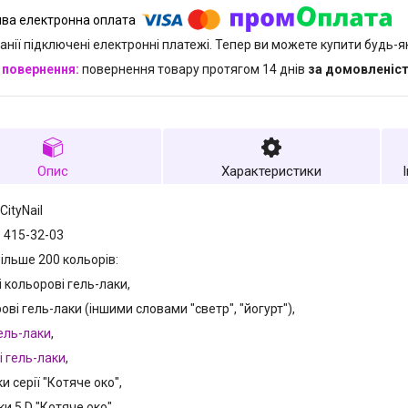
анії підключені електронні платежі. Тепер ви можете купити будь-
повернення товару протягом 14 днів
за домовленіс
Опис
Характеристики
CityNail
) 415-32-03
більше 200 кольорів:
і кольорові гель-лаки,
ові гель-лаки (іншими словами "светр", "йогурт"),
ель-лаки
,
і гель-лаки
,
ки серії "Котяче око",
ки 5 D "Котяче око",