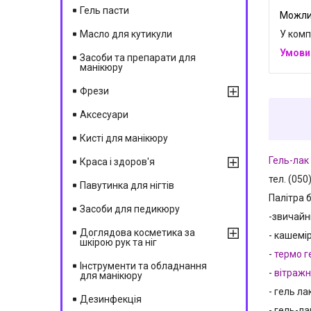
Гель пасти
У комп
Масло для кутикули
Засоби та препарати для
манікюру
Фрези
Аксесуари
Кисті для манікюру
Гель-лак
Краса і здоров'я
тел. (050
Павутинка для нігтів
Палітра 
Засоби для педикюру
-звичайн
Доглядова косметика за
- кашемір
шкірою рук та ніг
-
термо г
Інструменти та обладнання
-
вітражн
для манікюру
- гель ла
Дезинфекція
- гель-ла