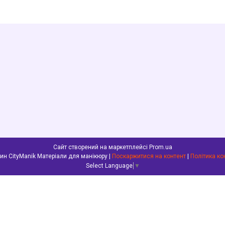
Сайт створений на маркетплейсі
Prom.ua
Інтернет-магазин CityManik Матеріали для манікюру |
Поскаржитися на контент
|
Політика ко
Select Language
▼