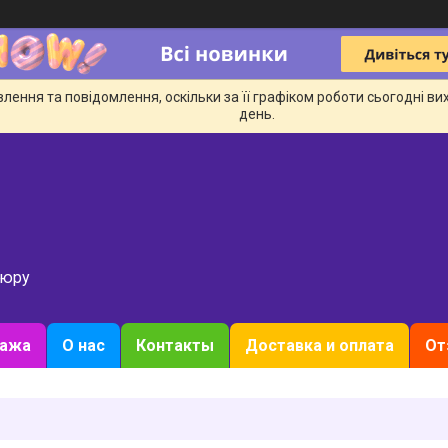
ення та повідомлення, оскільки за її графіком роботи сьогодні в
день.
кюру
дажа
О нас
Контакты
Доставка и оплата
От