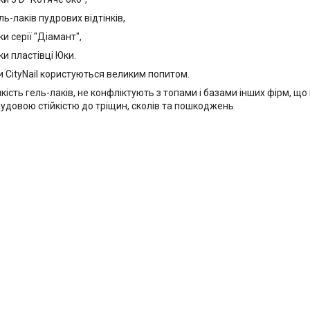
ель-лаків пудрових відтінків,
ки серії "Діамант",
ки пластівці Юки.
и CityNail користуються великим попитом.
ість гель-лаків, не конфліктують з топами і базами інших фірм, що 
 чудовою стійкістю до тріщин, сколів та пошкоджень