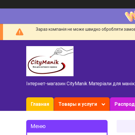
Зараз компанія не може швидко обробляти замовл
Інтернет-магазин CityManik Матеріали для мані
Главная
Товары и услуги
Распро