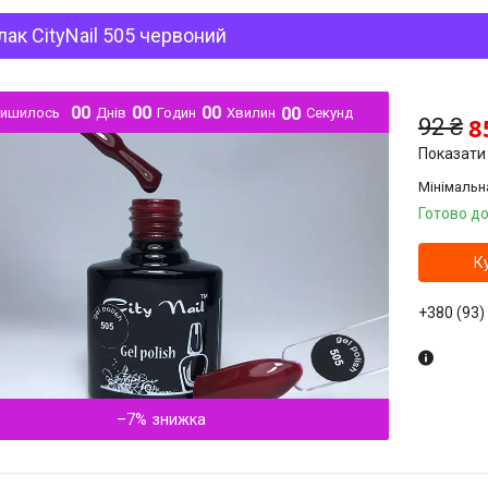
лак CityNail 505 червоний
0
0
0
0
0
0
0
0
лишилось
Днів
Годин
Хвилин
Секунд
8
92 ₴
Показати 
Мінімальн
Готово до
К
+380 (93)
–7%