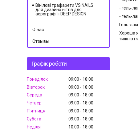
Вінілові трафарети VS NAILS
- гель-ла
для дизайна нігтів для
аерографії і DEEP DESIGN
- гель-ла
Гель-лак
О нас
Хороша як
тижнів і
Отзывы
Графік роботи
Понеділок
09:00
18:00
Вівторок
09:00
18:00
Середа
09:00
18:00
Четвер
09:00
18:00
Пʼятниця
09:00
18:00
Субота
09:00
18:00
Неділя
10:00
18:00