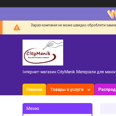
Зараз компанія не може швидко обробляти замовл
Інтернет-магазин CityManik Матеріали для мані
Главная
Товары и услуги
Распро