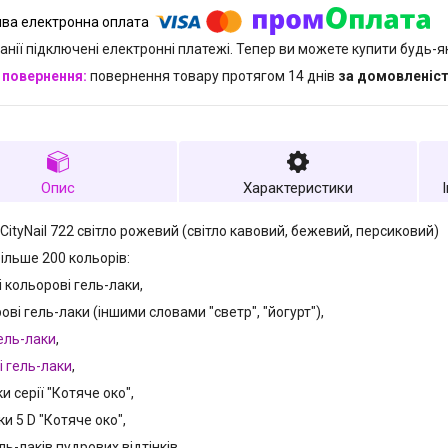
анії підключені електронні платежі. Тепер ви можете купити будь-
повернення товару протягом 14 днів
за домовленіс
Опис
Характеристики
CityNail 722 світло рожевий (світло кавовий, бежевий, персиковий)
більше 200 кольорів:
і кольорові гель-лаки,
ові гель-лаки (іншими словами "светр", "йогурт"),
ель-лаки
,
і гель-лаки
,
ки серії "Котяче око",
ки 5 D "Котяче око",
ель-лаків пудрових відтінків,