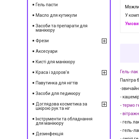
Гель пасти
У комп
Масло для кутикули
Засоби та препарати для
манікюру
Фрези
Аксесуари
Кисті для манікюру
Гель-лак
Краса і здоров'я
Палітра 
Павутинка для нігтів
-звичайн
Засоби для педикюру
- кашемір
Доглядова косметика за
-
термо г
шкірою рук та ніг
-
вітражн
Інструменти та обладнання
- гель ла
для манікюру
- гель-ла
Дезинфекція
- серія г