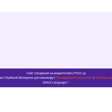
Сайт створений на маркетплейсі
Prom.ua
Інтернет-магазин CityManik Матеріали для манікюру |
Поскаржитися на контент
|
Політика ко
Select Language
▼