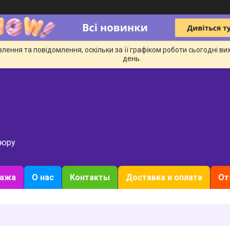
ення та повідомлення, оскільки за її графіком роботи сьогодні в
день.
кюру
дажа
О нас
Контакты
Доставка и оплата
От