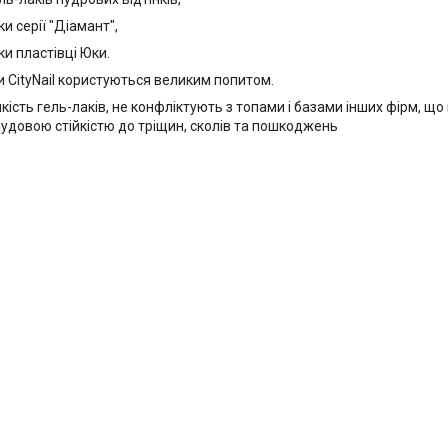
ки серії "Діамант",
ки пластівці Юки.
и CityNail користуються великим попитом.
ість гель-лаків, не конфліктують з топами і базами інших фірм, що 
 чудовою стійкістю до тріщин, сколів та пошкоджень