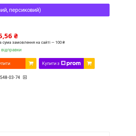
вий, персиковий)
5,56 ₴
а сума замовлення на сайті — 100 ₴
 відправки
упити
Купити з
 548-03-74