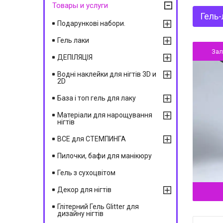
Товары и услуги
Гель-
Подарункові набори.
Гель лаки
За
ДЕПІЛЯЦІЯ
Водні наклейки для нігтів 3D и
2D
База і топ гель для лаку
Матеріали для нарощування
нігтів
ВСЕ для СТЕМПИНГА
Пилочки, бафи для манікюру
Гель з сухоцвітом
Декор для нігтів
Глітерний Гель Glitter для
дизайну нігтів