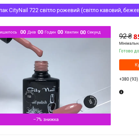
лак CityNail 722 світло рожевий (світло кавовий, беже
0
0
0
0
0
0
0
0
лишилось
Днів
Годин
Хвилин
Секунд
8
92 ₴
Мінімальн
Готово до
К
+380 (93)
–7%