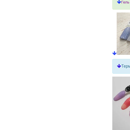
Гель
Терм