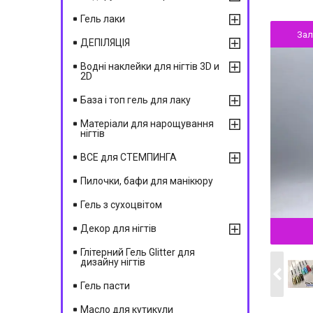
Гель лаки
За
ДЕПІЛЯЦІЯ
Водні наклейки для нігтів 3D и
2D
База і топ гель для лаку
Матеріали для нарощування
нігтів
ВСЕ для СТЕМПИНГА
Пилочки, бафи для манікюру
Гель з сухоцвітом
Декор для нігтів
Глітерний Гель Glitter для
дизайну нігтів
Гель пасти
Масло для кутикули