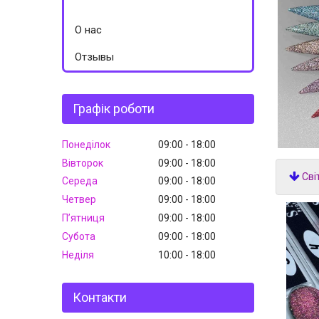
О нас
Отзывы
Графік роботи
Понеділок
09:00
18:00
Вівторок
09:00
18:00
Сві
Середа
09:00
18:00
Четвер
09:00
18:00
Пʼятниця
09:00
18:00
Субота
09:00
18:00
Неділя
10:00
18:00
Контакти