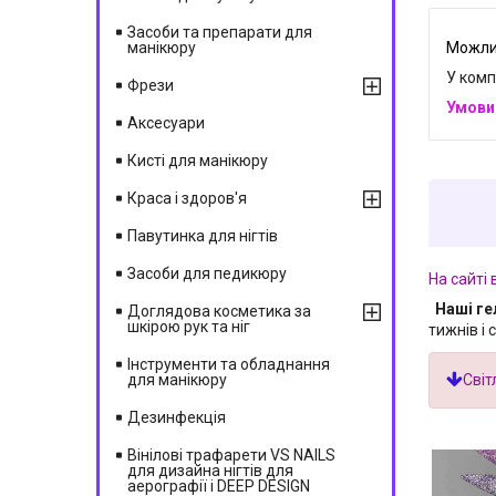
Засоби та препарати для
манікюру
У комп
Фрези
Аксесуари
Кисті для манікюру
Краса і здоров'я
Павутинка для нігтів
Засоби для педикюру
На сайті 
Наші ге
Доглядова косметика за
шкірою рук та ніг
тижнів і 
Інструменти та обладнання
для манікюру
Світ
Дезинфекція
Вінілові трафарети VS NAILS
для дизайна нігтів для
аерографії і DEEP DESIGN