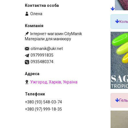
Олена
Коль
Інтернет-магазин CityManik
Матеріали для манікюру
citimanik@ukr.net
0979991835
0935480374
Ужгород, Харків, Україна
Гель
+380 (93) 548-03-74
+380 (97) 999-18-35