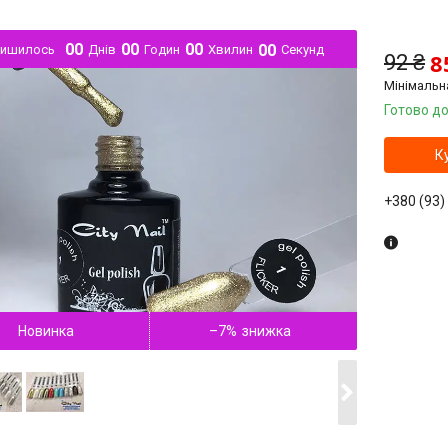
0
0
0
0
0
0
0
0
лишилось
Днів
Годин
Хвилин
Секунд
8
92 ₴
Мінімальн
Готово до
К
+380 (93)
Новинка
–7%