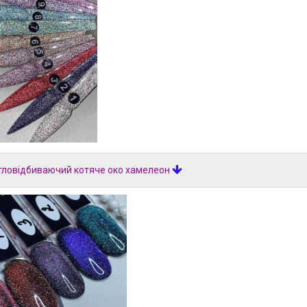
тловідбиваючий котяче око хамелеон