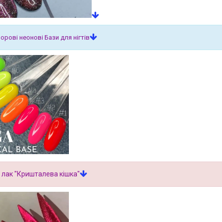
орові неонові Бази для нігтів
 лак "Кришталева кішка"