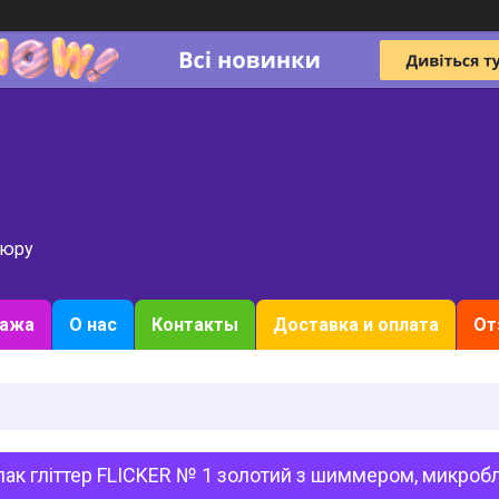
кюру
дажа
О нас
Контакты
Доставка и оплата
От
лак гліттер FLICKER № 1 золотий з шиммером, микро