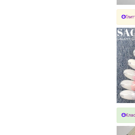
Глит
Клас