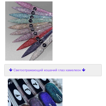
Светоотражающий кошачий глаз хамелеон