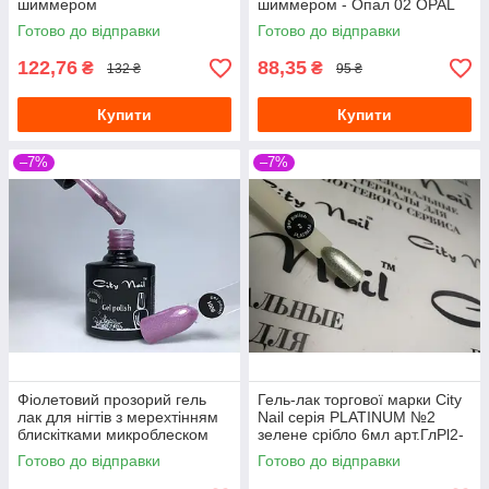
шиммером
шиммером - Опал 02 OPAL
City Nail 6мл
Готово до відправки
Готово до відправки
122,76
88,35
₴
₴
132 ₴
95 ₴
Купити
Купити
–7%
–7%
Фіолетовий прозорий гель
Гель-лак торгової марки City
лак для нігтів з мерехтінням
Nail серія PLATINUM №2
блискітками микроблеском
зелене срібло 6мл арт.ГлPl2-
шиммером глітером City Nail
6
Готово до відправки
Готово до відправки
1006