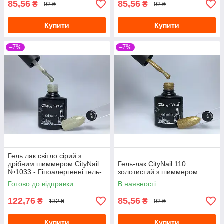
85,56
85,56
₴
₴
92 ₴
92 ₴
Купити
Купити
–7%
–7%
Гель лак світло сірий з
дрібним шиммером CityNail
Гель-лак CityNail 110
№1033 - Гіпоалергенні гель-
золотистий з шиммером
лаки для нігтів
Готово до відправки
В наявності
122,76
85,56
₴
₴
132 ₴
92 ₴
Купити
Купити