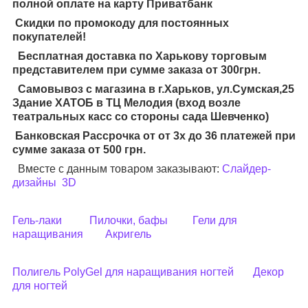
полной оплате на карту Приватбанк
Скидки по промокоду для постоянных
покупателей!
Бесплатная доставка по Харькову торговым
представителем при сумме заказа от 300грн.
Самовывоз с магазина в г.Харьков, ул.Сумская,25
Здание ХАТОБ в ТЦ Мелодия (вход возле
театральных касс со стороны сада Шевченко)
Банковская Рассрочка от от 3х до 36 платежей при
сумме заказа от 500 грн.
Вместе с данным товаром заказывают:
Слайдер-
дизайны
3D
Гель-лаки
Пилочки, бафы
Гели для
наращивания
Акригель
Полигель PolyGel для наращивания ногтей
Декор
для ногтей