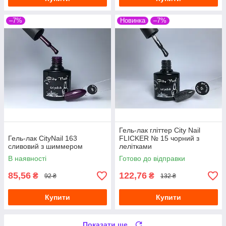
–7%
Новинка
–7%
Гель-лак гліттер City Nail
Гель-лак CityNail 163
FLICKER № 15 чорний з
сливовий з шиммером
лелітками
В наявності
Готово до відправки
85,56
122,76
₴
₴
92 ₴
132 ₴
Купити
Купити
Показати ще