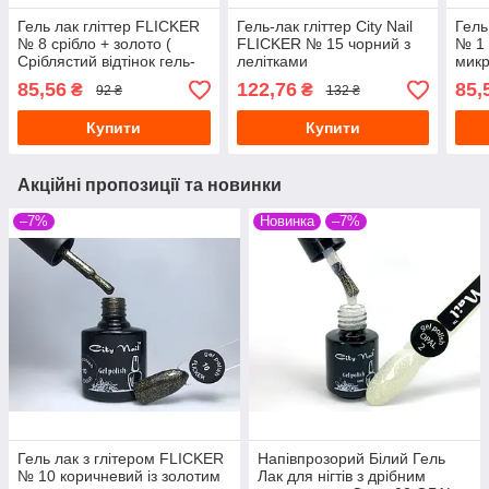
Гель лак гліттер FLICKER
Гель-лак гліттер City Nail
Гель
№ 8 срібло + золото (
FLICKER № 15 чорний з
№ 1 
Сріблястий відтінок гель-
лелітками
мик
лаку )
85,56
122,76
85,
₴
₴
92 ₴
132 ₴
Купити
Купити
Акційні пропозиції та новинки
–7%
Новинка
–7%
Гель лак з глітером FLICKER
Напівпрозорий Білий Гель
№ 10 коричневий із золотим
Лак для нігтів з дрібним