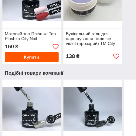
Матовий топ Плюшка Top
Будівельний гель для
Plushka City Nail
нарощування нігтів Ice
violet (прозорий) ТМ City
160
₴
Nail
138
₴
Купити
Подібні товари компанії