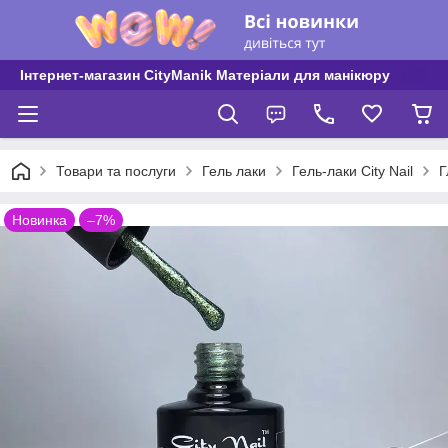
Інтернет-магазин CityManik Матеріали для манікюру
Товари та послуги
Гель лаки
Гель-лаки City Nail
Г
Новинка
–7%