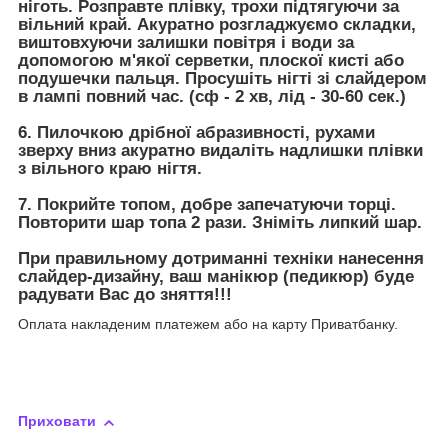
ніготь. Розправте плівку, трохи підтягуючи за
вільний край. Акуратно розгладжуємо складки,
виштовхуючи залишки повітря і води за
допомогою м'якої серветки, плоскої кисті або
подушечки пальця. Просушіть нігті зі слайдером
в лампі повний час. (сф - 2 хв, лід - 30-60 сек.)
6. Пилочкою дрібної абразивності, рухами
зверху вниз акуратно видаліть надлишки плівки
з вільного краю нігтя.
7. Покрийте топом, добре запечатуючи торці.
Повторити шар топа 2 рази. Зніміть липкий шар.
При правильному дотриманні техніки нанесення
слайдер-дизайну, ваш манікюр (педикюр) буде
радувати Вас до зняття!!!
Оплата накладеним платежем або на карту Приватбанку.
Приховати