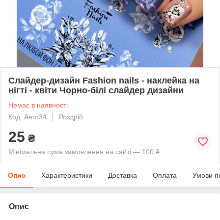
Слайдер-дизайн Fashion nails - наклейка на
нігті - квіти Чорно-білі слайдер дизайни
Немає в наявності
Код: Aero34
Роздріб
25
₴
Мінімальна сума замовлення на сайті — 100 ₴
Опис
Характеристики
Доставка
Оплата
Умови п
Опис