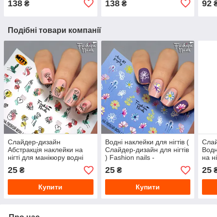
138
138
92
₴
₴
Nail
Подібні товари компанії
Слайдер-дизайн
Водні наклейки для нігтів (
Сла
Абстракція наклейки на
Слайдер-дизайн для нігтів
Водн
нігті для манікюру водні
) Fashion nails -
на н
слайдери для дизайну
різнокольорові квіти
мані
25
25
25
₴
₴
нігтів Fashion Nails М273
W11
Купити
Купити