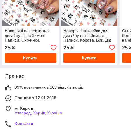
Новорічні наклейки для
Новорічні наклейки для
Сла
дизайну нігтів Зимові
дизайну нігтів Зимові
Водн
Написи, Сніжинки,
Написи, Корова, Бик, Дід
на н
Янголятко - слайдер-
Мороз слайдер-дизайн
мані
25
25
25
₴
₴
дизайн Fashion Nails W78
Fashion Nails W80
W11
Купити
Купити
Про нас
99% позитивних з 169 відгуків за рік
Працює з 12.01.2019
м. Харків
Ужгород, Харків, Україна
Контакти