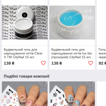
Будівельний гель для
Будівельний гель для
Гель
нарощування нігтів Clear
нарощування нігтів Ice blu
мали
S ТМ CityNail 15 мл
(прозорий) CityNail 15 мл
черв
блис
138
138
92
₴
₴
Nail
Подібні товари компанії