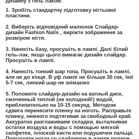
дизайну з гель лаком:
1. Зробіть стандартну підготовку нігтьової
пластини.
2. Виберіть відповідний малюнок Слайдер-
дизайн Fashion Nails , виріжте зображення за
розміром нігтя.
3. Нанесіть базу, просушіть в лампі. Далі білий
гель-лак, якщо цього вимагає дизайн слайдер.
Просушіть в лампі.
4. Нанесіть тонкий шар топа. Просушіть в лампі,
але не до кінця. В уф лампі не більше 30 сек, led
5-7 сек, липкий шар не знімаємо
5. Положите слайдер-дизайн на ватный диск,
смоченный теплой (не холодной!) водой,
приблизительно на 10-15 секунд. Методом
сдвига перенесите пленку на ноготь. Расправьте
пленку, немного подтягивая за свободный край.
Аккуратно разглаживаем складки, выталкивая
остатки воздуха и воды с помощью мягкой
салфетки, плоской кисти или подушечки пальца.
Просушите ногти со слайдером в лампе полное