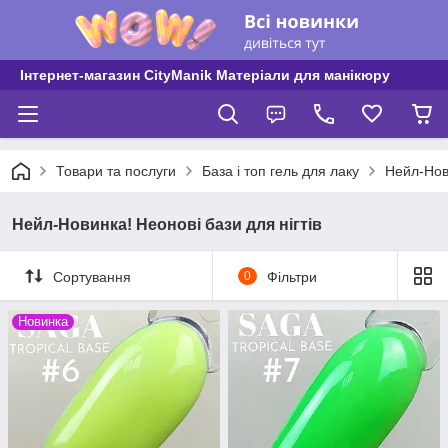
Інтернет-магазин CityManik Матеріали для манікюру
Товари та послуги
База і топ гель для лаку
Нейл-Нови
Нейл-Новинка! Неонові бази для нігтів
Сортування
0
Фільтри
Новинка