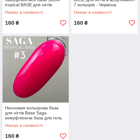
tropical BASE для нігтів
7 кольорів - Червона
рожева 8мл - в асортименті 7
Камуфлюється Кольорова
Немає в наявності
Немає в наявності
кольорів
База SAGA
160
160
₴
₴
Неоновая кольорова база
для нігтів Base Saga
комуфлююча база для гель
лака - Базове Покриття для
Немає в наявності
Нігтів
160
₴