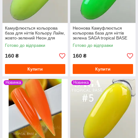
Камуфлюється кольорова
Неонова Камуфлюється
база для нігтів Кольору Лайм,
кольорова база для нігтів
жовто-зелений Неон для
зелена SAGA tropical BASE
манікюру SAGA tropical BASE
для манікюру 8мл
Готово до відправки
Готово до відправки
160
160
₴
₴
Купити
Купити
Новинка
Новинка