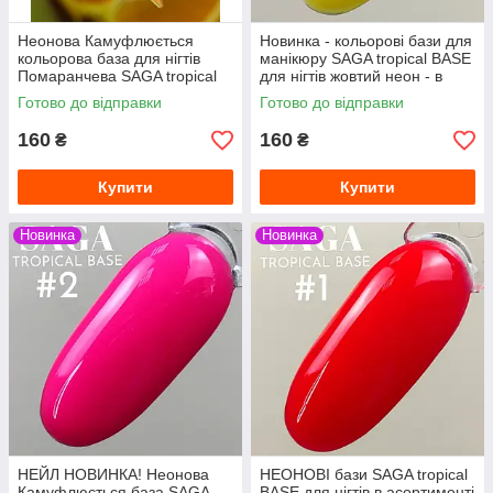
Неонова Камуфлюється
Новинка - кольорові бази для
кольорова база для нігтів
манікюру SAGA tropical BASE
Помаранчева SAGA tropical
для нігтів жовтий неон - в
BASE для манікюру 8мл
асортименті 7 кольорів
Готово до відправки
Готово до відправки
160
160
₴
₴
Купити
Купити
Новинка
Новинка
НЕЙЛ НОВИНКА! Неонова
НЕОНОВІ бази SAGA tropical
Камуфлюється база SAGA
BASE для нігтів в асортименті