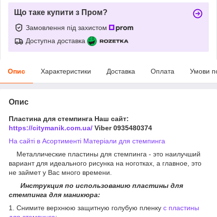
Що таке купити з Пром?
Замовлення під захистом
Доступна доставка
Опис
Характеристики
Доставка
Оплата
Умови п
Опис
Пластина для стемпинга
Наш сайт:
https://citymanik.com.ua/
Viber 0935480374
На сайті в Асортименті Матеріали для стемпинга
Металлические пластины для стемпинга - это наилучший
вариант для идеального рисунка на ноготках, а главное, это
не займет у Вас много времени.
Инструкция по использованию пластины для
стемпинга для маникюра:
1. Снимите верхнюю защитную голубую пленку
с пластины
для стемпинга
;