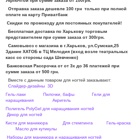
Укрпочтой при сумме заказа от 100грн.
Отправка заказа дешевле 100 грн только при полной
оплате на карту Приватбанк
Скидки по промокоду для постоянных покупателей!
Бесплатная доставка по Харькову торговым
представителем при сумме заказа от 300грн.
Самовывоз с магазина в г.Харьков, ул.Сумская,25
Здание ХАТОБ в ТЦ Мелодия (вход возле театральных
касс со стороны сада Шевченко)
Банковская Рассрочка от от 3х до 36 платежей при
сумме заказа от 500 грн.
Вместе с данным товаром для ногтей заказывают:
Слайдер-дизайны
3D
Гель-лаки
Пилочки, бафы
Гели для
наращивания
Акригель
Полигель PolyGel для наращивания ногтей
Декор для ногтей
Кисти для маникюра
Для стемпинга
Гель-краска
Масло для кутикулы
Наборы для маникюра и наращивания ногтей