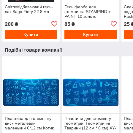
Світловідбиваючий гель-
Гель фарба для
Слай
лак Saga Fiery 22 8 мл
стемпинга STAMPING +
водн
PAINT 10 золото
Fash
200
85
25
₴
₴
Купити
Купити
Подібні товари компанії
Пластина для стемпінгу
Пластини для стемпінгу
Плас
диск металевий
геометрія, Геометричні
диск
маленький 6*12 см Котик
Тварини (12 см * 6 см) XY-
мале
Собачка Yinghui-006
BEAUTY 07
Mai