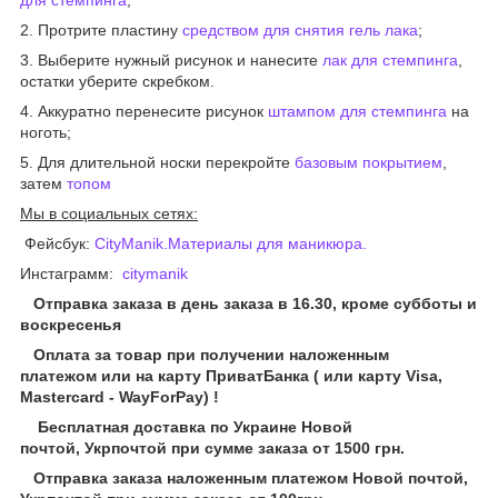
2. Протрите пластину
средством для снятия гель лака
;
3. Выберите нужный рисунок и нанесите
лак для стемпинга
,
остатки уберите скребком.
4. Аккуратно перенесите рисунок
штампом для стемпинга
на
ноготь;
5. Для длительной носки перекройте
базовым покрытием
,
затем
топом
Мы в социальных сетях:
Фейсбук:
CityManik.Материалы для маникюра
.
Инстаграмм:
citymanik
Отправка заказа в день заказа в 16.30, кроме субботы и
воскресенья
Оплата за товар при получении наложенным
платежом или на карту ПриватБанка ( или карту Visa,
Mastercard - WayForPay) !
Бесплатная доставка по Украине Новой
почтой, Укрпочтой при сумме заказа от 1500 грн.
Отправка заказа наложенным платежом Новой почтой,