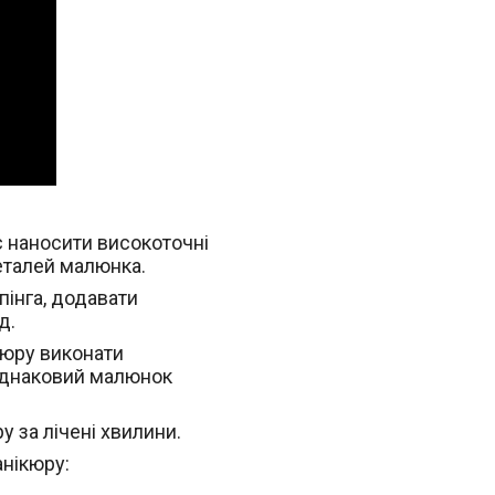
є наносити високоточні
еталей малюнка.
інга, додавати
д.
кюру виконати
 однаковий малюнок
 за лічені хвилини.
анікюру: