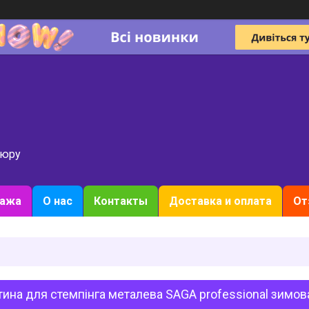
кюру
дажа
О нас
Контакты
Доставка и оплата
От
ина для стемпінга металева SAGA professional зимова