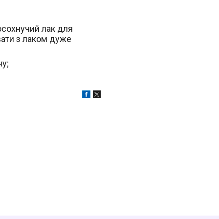
осохнучий лак для
вати з лаком дуже
ну;