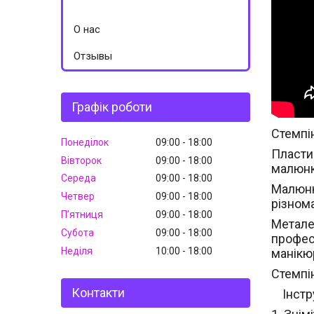
О нас
Отзывы
Графік роботи
Стемпі
Понеділок
09:00
18:00
Пластин
Вівторок
09:00
18:00
малюнк
Середа
09:00
18:00
Малюнк
Четвер
09:00
18:00
різнома
Пʼятниця
09:00
18:00
Метале
Субота
09:00
18:00
профес
Неділя
10:00
18:00
манікю
Стемпі
Контакти
Інстр