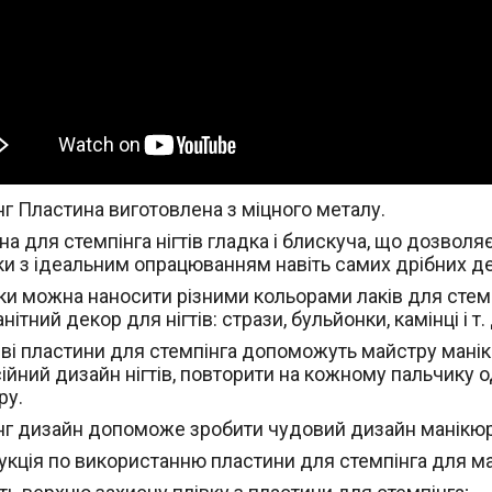
нг Пластина виготовлена з міцного металу.
а для стемпінга нігтів гладка і блискуча, що дозволя
и з ідеальним опрацюванням навіть самих дрібних д
и можна наносити різними кольорами лаків для стемп
нітний декор для нігтів: стрази, бульйонки, камінці і т. 
ві пластини для стемпінга допоможуть майстру мані
ійний дизайн нігтів, повторити на кожному пальчику
ру.
нг дизайн допоможе зробити чудовий дизайн манікюру
укція по використанню пластини для стемпінга для м