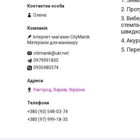
1. Знім
2. Прот
Олена
3. Виб
стемпі
швидко,
Інтернет-магазин CityManik
4. Аку
Матеріали для манікюру
5. Пер
citimanik@ukr.net
0979991835
0935480374
Ужгород, Харків, Україна
+380 (93) 548-03-74
+380 (97) 999-18-35