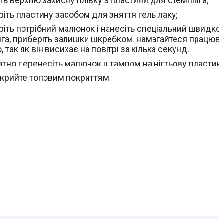
іть верхню захисну плівку з пластини для стемпінга;
ріть пластину засобом для зняття гель лаку;
еріть потрібний малюнок і нанесіть спеціальний швидк
нга, приберіть залишки шкребком. намагайтеся працю
 так як він висихає на повітрі за кілька секунд.
ратно перенесіть малюнок штампом на нігтьову пласти
екрийте топовим покриттям