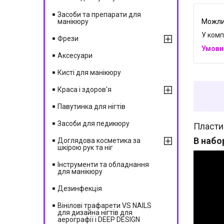
Засоби та препарати для
манікюру
У комп
Фрези
Аксесуари
Кисті для манікюру
Краса і здоров'я
Павутинка для нігтів
Засоби для педикюру
Пластин
В набо
Доглядова косметика за
шкірою рук та ніг
Інструменти та обладнання
для манікюру
Дезинфекція
Вінілові трафарети VS NAILS
для дизайна нігтів для
аерографії і DEEP DESIGN