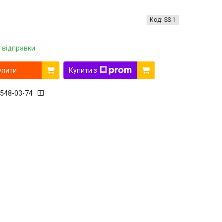
Код:
SS-1
 відправки
упити
Купити з
 548-03-74