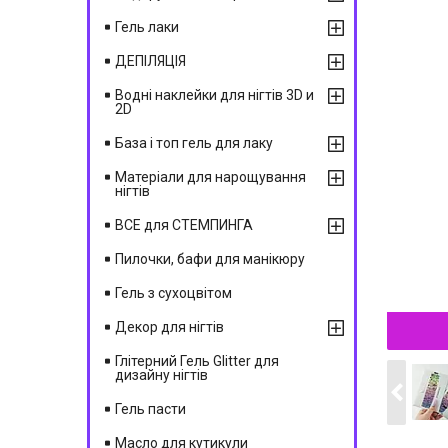
Гель лаки
ДЕПІЛЯЦІЯ
Водні наклейки для нігтів 3D и
2D
База і топ гель для лаку
Матеріали для нарощування
нігтів
ВСЕ для СТЕМПИНГА
Пилочки, бафи для манікюру
Гель з сухоцвітом
Декор для нігтів
Глітерний Гель Glitter для
дизайну нігтів
Гель пасти
Масло для кутикули