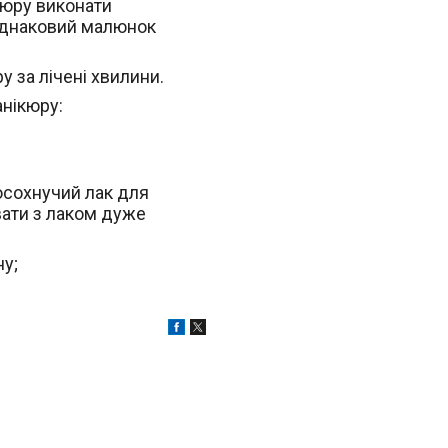
кюру виконати
 однаковий малюнок
 за лічені хвилини.
анікюру:
осохнучий лак для
вати з лаком дуже
ну;