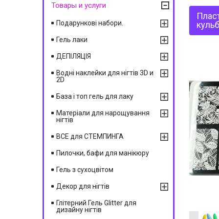
Товары и услуги
Пласт
Подарункові набори.
куль
Гель лаки
ДЕПІЛЯЦІЯ
Водні наклейки для нігтів 3D и
2D
База і топ гель для лаку
Матеріали для нарощування
нігтів
ВСЕ для СТЕМПИНГА
Пилочки, бафи для манікюру
Гель з сухоцвітом
Декор для нігтів
Глітерний Гель Glitter для
дизайну нігтів