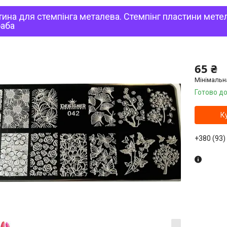
ина для стемпінга металева. Стемпінг пластини метелик
баба
65 ₴
Мінімальн
Готово до
К
+380 (93)