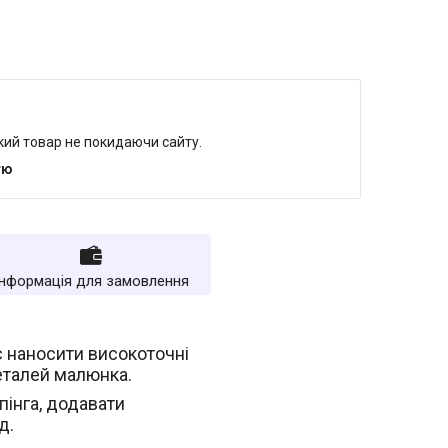
який товар не покидаючи сайту.
тю
Інформація для замовлення
є наносити високоточні
еталей малюнка.
інга, додавати
д.