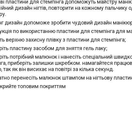
ві пластини для стемпінга допоможуть майстру мані
ійний дизайн нігтів, повторити на кожному пальчику
ру.
нг дизайн допоможе зробити чудовий дизайн манікюру
укція по використанню пластини для стемпінга для м
іть верхню захисну плівку з пластини для стемпінга;
ріть пластину засобом для зняття гель лаку;
еріть потрібний малюнок і нанесіть спеціальний швидк
нга, приберіть залишки шкребком. намагайтеся працю
 так як він висихає на повітрі за кілька секунд.
ратно перенесіть малюнок штампом на нігтьову пласти
екрийте топовим покриттям