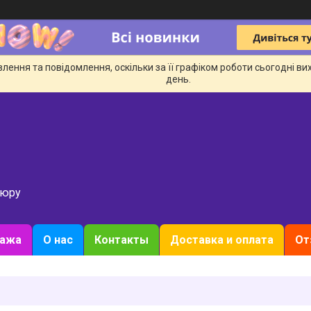
ення та повідомлення, оскільки за її графіком роботи сьогодні в
день.
кюру
дажа
О нас
Контакты
Доставка и оплата
От