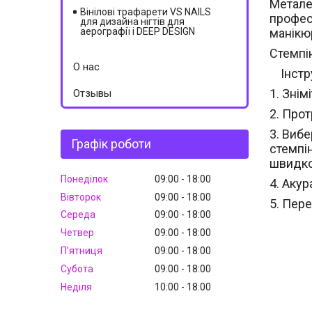
Метале
Вінілові трафарети VS NAILS
профес
для дизайна нігтів для
аерографії і DEEP DESIGN
манікю
Стемпі
О нас
Інстр
1. Знім
Отзывы
2. Прот
3. Виб
Графік роботи
стемпі
швидко,
Понеділок
09:00
18:00
4. Аку
Вівторок
09:00
18:00
5. Пер
Середа
09:00
18:00
Четвер
09:00
18:00
Пʼятниця
09:00
18:00
Субота
09:00
18:00
Неділя
10:00
18:00