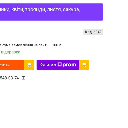
и, квіти, троянди, листя, сакура,
Код:
п042
а сума замовлення на сайті — 100 ₴
 відправки
упити
Купити з
 548-03-74