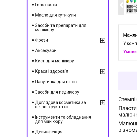
Гель пасти
Масло для кутикули
Засоби та препарати для
манікюру
Фрези
У комп
Аксесуари
Кисті для манікюру
Краса і здоров'я
Павутинка для нігтів
Засоби для педикюру
Стемпі
Доглядова косметика за
шкірою рук та ніг
Пластин
малюнк
Інструменти та обладнання
для манікюру
Малюнк
різнома
Дезинфекція