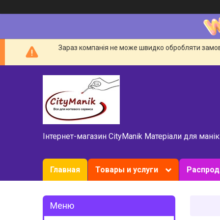
Зараз компанія не може швидко обробляти замовл
Інтернет-магазин CityManik Матеріали для мані
Главная
Товары и услуги
Распро